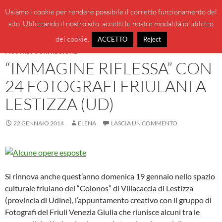
Vai
Cerca
BeppeBlog
Usiamo i cookie per rendere possibile il corretto funzionamento del
al
sito. Utilizzando il nostro sito, accetti le nostre modalità di utilizzo
MENU
contenuto
PRINCI
dei cookie.
ACCETTO
Reject
MOSTRE FUORI REGIONE
“IMMAGINE RIFLESSA” CON
24 FOTOGRAFI FRIULANI A
LESTIZZA (UD)
22 GENNAIO 2014
ELENA
LASCIA UN COMMENTO
Si rinnova anche quest’anno domenica 19 gennaio nello spazio
culturale friulano dei “Colonos” di Villacaccia di Lestizza
(provincia di Udine), l’appuntamento creativo con il gruppo di
Fotografi del Friuli Venezia Giulia che riunisce alcuni tra le