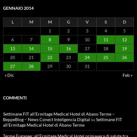
GENNAIO 2014
L
M
M
G
V
S
D
1
2
3
4
5
6
7
8
9
10
11
12
13
14
15
16
17
18
19
20
21
22
23
24
25
26
27
28
29
30
31
« Dic
Feb »
COMMENTI
Settimane FIT all’Ermitage Medical Hotel di Abano Terme –
BeppeBlog – News Conect Inteligencia Digital
su
Settimane FIT
all’Ermitage Medical Hotel di Abano Terme
Terme Euganee: all’Ermitage Medical Hotel primavera di salute tra