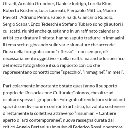
Giraldi, Arnaldo Grundner, Daniele Indrigo, Lorella Klun,
Roberto Kusterle, Luca Laureati, Pierpaolo Mittica, Mauro
Paviotti, Adriano Perini, Fabio Rinaldi, Giancarlo Rupolo,
Sergio Scabar, Enzo Tedeschi e Stefano Tubaro sono gli autori i
cui scatti, riuniti anche quest’anno in un raffinato calendario
artistico a tiratura limitata, hanno saputo tradurre in immagini
il tema scelto, giocando sulle varie sfumature che accende
l’idea della fotografia come “riflesso” – non sempre, né
necessariamente oggettivo – della realtà, ma anche lo specifico
del mezzo fotografico e il suo rapporto con ciò che
rappresentano concetti come “specchio”, “immagine”, “mimesi”.
Particolarmente importante è stato quest’anno il supporto
proprio dell’Associazione Culturale Colonos, che oltre ad
ospitare spesso il gruppo dei Fotografi offrendo loro stimolanti
spazi di condivisione e confronto artistico, ha voluto sostenere
direttamente la collettiva attraverso “Insumiàn – Cantiere
aperto di arti contemporanee”, nuova rassegna curata dal
critico Angelo Bertani su impulso di Federico Rossi, operatore