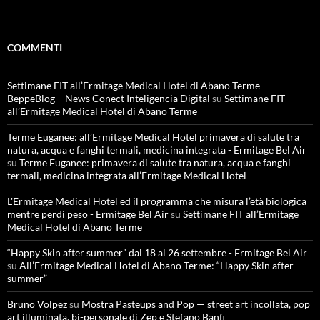
COMMENTI
Settimane FIT all’Ermitage Medical Hotel di Abano Terme –
BeppeBlog – News Conect Inteligencia Digital
su
Settimane FIT
all’Ermitage Medical Hotel di Abano Terme
Terme Euganee: all’Ermitage Medical Hotel primavera di salute tra
natura, acqua e fanghi termali, medicina integrata - Ermitage Bel Air
su
Terme Euganee: primavera di salute tra natura, acqua e fanghi
termali, medicina integrata all’Ermitage Medical Hotel
L'Ermitage Medical Hotel ed il programma che misura l’età biologica
mentre perdi peso - Ermitage Bel Air
su
Settimane FIT all’Ermitage
Medical Hotel di Abano Terme
“Happy Skin after summer” dal 18 al 26 settembre - Ermitage Bel Air
su
All’Ermitage Medical Hotel di Abano Terme: “Happy Skin after
summer”
Bruno Volpez
su
Mostra Pasteups and Pop — street art incollata, pop
art illuminata, bi-personale di Zep e Stefano Banfi