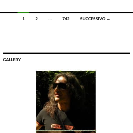
Navigazione
1
2
…
742
SUCCESSIVO →
articoli
GALLERY