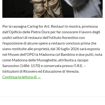
Per la rassegna Caring for Art. Restauri in mostra, promossa
dall’Opificio delle Pietre Dure per far conoscere il lavoro degli
undici settori di restauro dell’Istituto fiorentino con
l’esposizione di alcune opere a restauro concluso prima che
siano restituite alle proprietà, dal 30 luglio 2026 sarà esposta
nel Museo dell’OPD la Madonna col Bambino e due putti, nota
come Madonna delle Muneghette, attribuita a Jacopo
Sansovino (1486-1570) e conservata presso l’I.R.E. –
Istituzioni di Ricovero ed Educazione di Venezia.
All’Opificio delle Pietre Dure torna a spl
Continua la lettura di
→