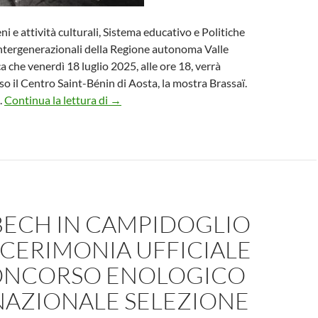
i e attività culturali, Sistema educativo e Politiche
 intergenerazionali della Regione autonoma Valle
 che venerdì 18 luglio 2025, alle ore 18, verrà
so il Centro Saint-Bénin di Aosta, la mostra Brassaï.
Mostra BRASSAÏ. L’occhio di Parigi ad Aost
.
Continua la lettura di
→
BECH IN CAMPIDOGLIO
 CERIMONIA UFFICIALE
ONCORSO ENOLOGICO
NAZIONALE SELEZIONE