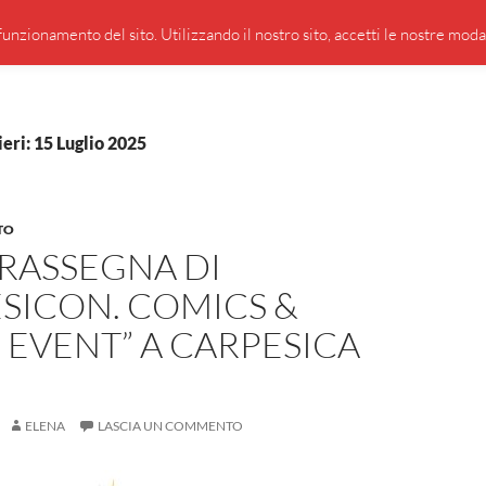
PRESENTAZIONE DI GIUSEPPE BORSOI
SEGNALAZIO
unzionamento del sito. Utilizzando il nostro sito, accetti le nostre modali
ieri: 15 Luglio 2025
TO
RASSEGNA DI
SICON. COMICS &
EVENT” A CARPESICA
ELENA
LASCIA UN COMMENTO