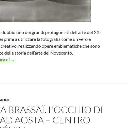
dubbio uno dei grandi protagonisti dell’arte del XX
i primi a utilizzare la fotografia come un vero e
creativo, realizzando opere emblematiche che sono
te della storia dell’arte del Novecento.
MAN RAY. FORME DI LUCE a Palazzo Reale Milano
ura di
→
GIONE
 BRASSAÏ. L’OCCHIO DI
 AD AOSTA – CENTRO