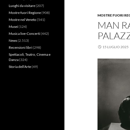
Luoghi da visitare
(207)
Mostre fuori Regione
(908)
MOSTRE FUORI RE
Mostre nel Veneto
(541)
MAN RA
Musei
(124)
PALAZ
Musica live-Concerti
(442)
News
(2.513)
15 LUGLIO 2025
Recensioni libri
(298)
Spettacoli, Teatro, Cinema e
Danza
(324)
Storia dell'Arte
(49)