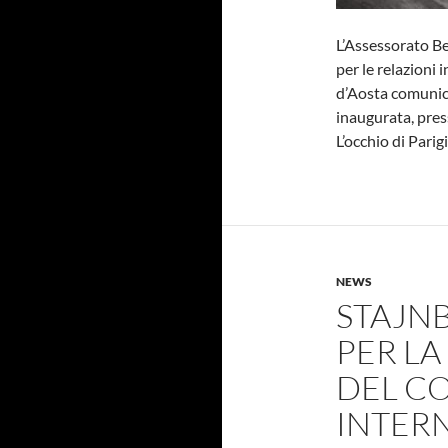
L’Assessorato Ben
per le relazioni
d’Aosta comunica
inaugurata, pres
L’occhio di Parigi
NEWS
STAJN
PER LA
DEL C
INTER