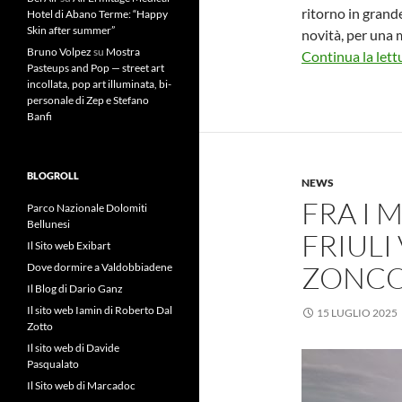
ritorno in grande
Hotel di Abano Terme: “Happy
Skin after summer”
novità, per una 
Bruno Volpez
su
Mostra
Continua la lett
Pasteups and Pop — street art
incollata, pop art illuminata, bi-
personale di Zep e Stefano
Banfi
BLOGROLL
NEWS
FRA I 
Parco Nazionale Dolomiti
Bellunesi
FRIULI
Il Sito web Exibart
ZONCO
Dove dormire a Valdobbiadene
Il Blog di Dario Ganz
Il sito web Iamin di Roberto Dal
15 LUGLIO 2025
Zotto
Il sito web di Davide
Pasqualato
Il Sito web di Marcadoc