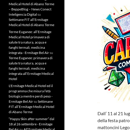
Medical Hotel di Abano Terme
– BeppeBlog – News Conect
Inteligencia Digital
su
Settimane FIT all’Ermitage
Medical Hotel di Abano Terme
Terme Euganee: all’Ermitage
Medical Hotel primavera di
salute tra natura, acqua e
fanghi termali, medicina
integrata - Ermitage Bel Air
su
Terme Euganee: primavera di
salute tra natura, acqua e
fanghi termali, medicina
integrata all’Ermitage Medical
Hotel
L'Ermitage Medical Hotel ed il
programma che misura l’età
biologica mentre perdi peso -
Ermitage Bel Air
su
Settimane
FIT all’Ermitage Medical Hotel
di Abano Terme
Dall’ 11 al 21 lu
“Happy Skin after summer” dal
della festa patro
18 al 26 settembre - Ermitage
mattoncini Lego e
Bel Air
su
All’Ermitage Medical