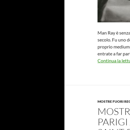
Man Ray è senza 
secolo. Fu uno de
proprio medium 
entrate a far par
Continua la lett
MOSTRE FUORI RE
MOSTRA
PARIGI