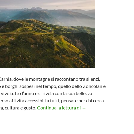
Carnia, dove le montagne si raccontano tra silenzi,
 e borghi sospesi nel tempo, quello dello Zoncolan è
 vive tutto l’anno e si rivela con la sua bellezza
rso attività accessibili a tutti, pensate per chi cerca
Fra i monti della Carnia, i
a, cultura e gusto.
Continua la lettura di
→