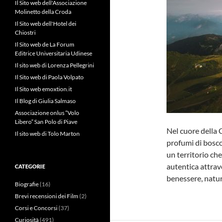
Il Sito web dell'Associazione
Molinetto della Croda
Il Sito web dell'Hotel dei
Chiostri
Il Sito web de La Forum
Editrice Universitaria Udinese
Il sito web di Lorenza Pellegrini
Il Sito web di Paola Volpato
Il Sito web emoxtion.it
Il Blog di Giulia Salmaso
Associazione onlus “Volo
Libero” San Polo di Piave
Nel cuore della 
Il sito web di Tolo Marton
profumi di bosco
un territorio che
autentica attrave
CATEGORIE
benessere, natur
Biografie
(16)
Brevi recensioni dei Film
(2)
Corsi e Concorsi
(37)
Curiosità
(491)