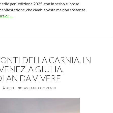
 stile per l’edizione 2025, con in serbo succose
manifestazione, che cambia veste ma non sostanza.
Prima rassegna di “CarpesiCon. Comics & Games Event” a Ca
ura di
→
MONTI DELLA CARNIA, IN
 VENEZIA GIULIA,
LAN DA VIVERE
BEPPE
LASCIA UN COMMENTO