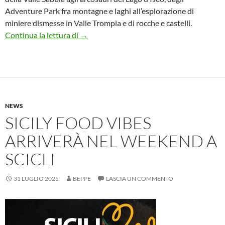
Adventure Park fra montagne e laghi all’esplorazione di
miniere dismesse in Valle Trompia e di rocche e castelli.
Dal lago di Garda alla Valle Camonica la pr
Continua la lettura di
→
NEWS
SICILY FOOD VIBES
ARRIVERÀ NEL WEEKEND A
SCICLI
31 LUGLIO 2025
BEPPE
LASCIA UN COMMENTO