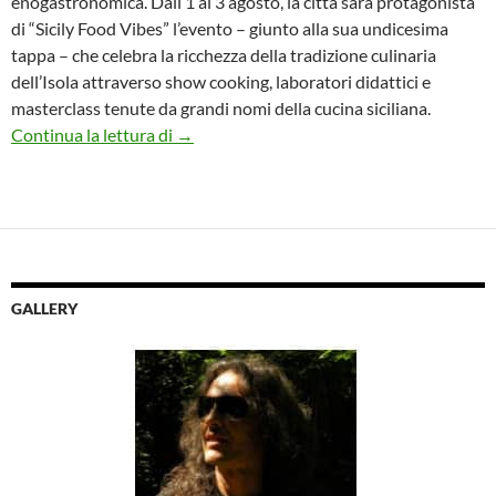
enogastronomica. Dall’1 al 3 agosto, la città sarà protagonista
di “Sicily Food Vibes” l’evento – giunto alla sua undicesima
tappa – che celebra la ricchezza della tradizione culinaria
dell’Isola attraverso show cooking, laboratori didattici e
masterclass tenute da grandi nomi della cucina siciliana.
Sicily Food Vibes arriverà nel weekend a Sci
Continua la lettura di
→
GALLERY