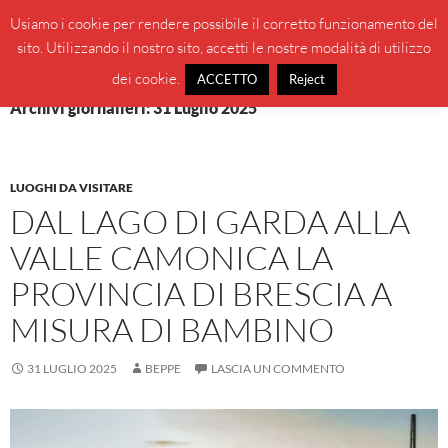
Vai
Cerca
BeppeBlog
Usiamo i cookie per rendere possibile il corretto funzionamento del
al
sito. Utilizzando il nostro sito, accetti le nostre modalità di utilizzo
MENU
contenuto
PRINCI
dei cookie.
ACCETTO
Reject
Archivi giornalieri: 31 Luglio 2025
LUOGHI DA VISITARE
DAL LAGO DI GARDA ALLA
VALLE CAMONICA LA
PROVINCIA DI BRESCIA A
MISURA DI BAMBINO
31 LUGLIO 2025
BEPPE
LASCIA UN COMMENTO