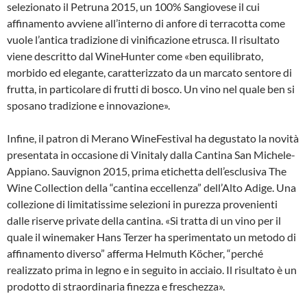
selezionato il Petruna 2015, un 100% Sangiovese il cui
affinamento avviene all’interno di anfore di terracotta come
vuole l’antica tradizione di vinificazione etrusca. Il risultato
viene descritto dal WineHunter come «ben equilibrato,
morbido ed elegante, caratterizzato da un marcato sentore di
frutta, in particolare di frutti di bosco. Un vino nel quale ben si
sposano tradizione e innovazione».
Infine, il patron di Merano WineFestival ha degustato la novità
presentata in occasione di Vinitaly dalla Cantina San Michele-
Appiano. Sauvignon 2015, prima etichetta dell’esclusiva The
Wine Collection della “cantina eccellenza” dell’Alto Adige. Una
collezione di limitatissime selezioni in purezza provenienti
dalle riserve private della cantina. «Si tratta di un vino per il
quale il winemaker Hans Terzer ha sperimentato un metodo di
affinamento diverso” afferma Helmuth Köcher, “perché
realizzato prima in legno e in seguito in acciaio. Il risultato è un
prodotto di straordinaria finezza e freschezza».