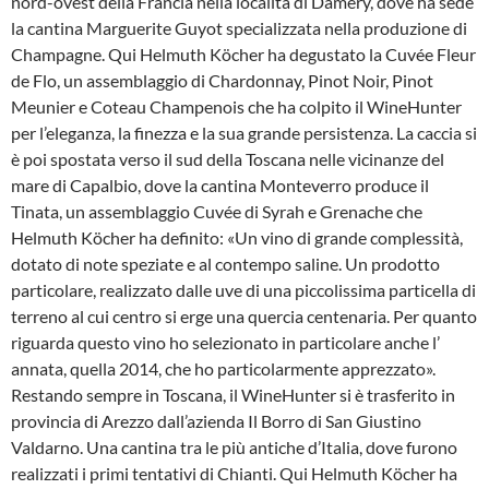
nord-ovest della Francia nella località di Damery, dove ha sede
la cantina Marguerite Guyot specializzata nella produzione di
Champagne. Qui Helmuth Köcher ha degustato la Cuvée Fleur
de Flo, un assemblaggio di Chardonnay, Pinot Noir, Pinot
Meunier e Coteau Champenois che ha colpito il WineHunter
per l’eleganza, la finezza e la sua grande persistenza. La caccia si
è poi spostata verso il sud della Toscana nelle vicinanze del
mare di Capalbio, dove la cantina Monteverro produce il
Tinata, un assemblaggio Cuvée di Syrah e Grenache che
Helmuth Köcher ha definito: «Un vino di grande complessità,
dotato di note speziate e al contempo saline. Un prodotto
particolare, realizzato dalle uve di una piccolissima particella di
terreno al cui centro si erge una quercia centenaria. Per quanto
riguarda questo vino ho selezionato in particolare anche l’
annata, quella 2014, che ho particolarmente apprezzato».
Restando sempre in Toscana, il WineHunter si è trasferito in
provincia di Arezzo dall’azienda Il Borro di San Giustino
Valdarno. Una cantina tra le più antiche d’Italia, dove furono
realizzati i primi tentativi di Chianti. Qui Helmuth Köcher ha