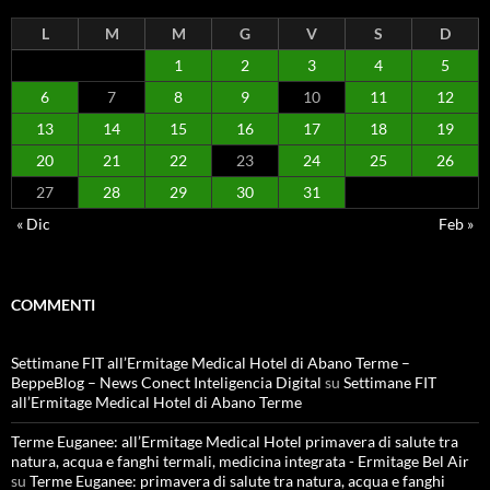
L
M
M
G
V
S
D
1
2
3
4
5
6
7
8
9
10
11
12
13
14
15
16
17
18
19
20
21
22
23
24
25
26
27
28
29
30
31
« Dic
Feb »
COMMENTI
Settimane FIT all’Ermitage Medical Hotel di Abano Terme –
BeppeBlog – News Conect Inteligencia Digital
su
Settimane FIT
all’Ermitage Medical Hotel di Abano Terme
Terme Euganee: all’Ermitage Medical Hotel primavera di salute tra
natura, acqua e fanghi termali, medicina integrata - Ermitage Bel Air
su
Terme Euganee: primavera di salute tra natura, acqua e fanghi