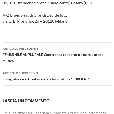
01/03 Osteriachebici con ‘Viadelcanto’, Pesaro (PU)
A-Z Blues S.a.s. di Grandi Davide & C.
via G. B. Prandina, 26 – 20128 Milano
Navigazione
ARTICOLO PRECEDENTE
articolo
FEMMINILE AL PLURALE Conferenza concerto tra poesia arte e
musica
ARTICOLO SUCCESSIVO
Fotografia Zero Pixel a Gorizia la collettiva “EUREKA!”
LASCIA UN COMMENTO
Il tuo indirizzo email non sarà pubblicato.
I campi obbligatori sono