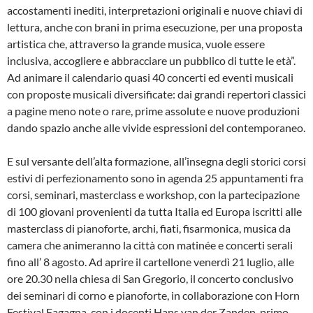
accostamenti inediti, interpretazioni originali e nuove chiavi di
lettura, anche con brani in prima esecuzione, per una proposta
artistica che, attraverso la grande musica, vuole essere
inclusiva, accogliere e abbracciare un pubblico di tutte le età”.
Ad animare il calendario quasi 40 concerti ed eventi musicali
con proposte musicali diversificate: dai grandi repertori classici
a pagine meno note o rare, prime assolute e nuove produzioni
dando spazio anche alle vivide espressioni del contemporaneo.
E sul versante dell’alta formazione, all’insegna degli storici corsi
estivi di perfezionamento sono in agenda 25 appuntamenti fra
corsi, seminari, masterclass e workshop, con la partecipazione
di 100 giovani provenienti da tutta Italia ed Europa iscritti alle
masterclass di pianoforte, archi, fiati, fisarmonica, musica da
camera che animeranno la città con matinée e concerti serali
fino all’ 8 agosto. Ad aprire il cartellone venerdì 21 luglio, alle
ore 20.30 nella chiesa di San Gregorio, il concerto conclusivo
dei seminari di corno e pianoforte, in collaborazione con Horn
Festival Fagagna, con i docenti Hans van der Zanden, primo