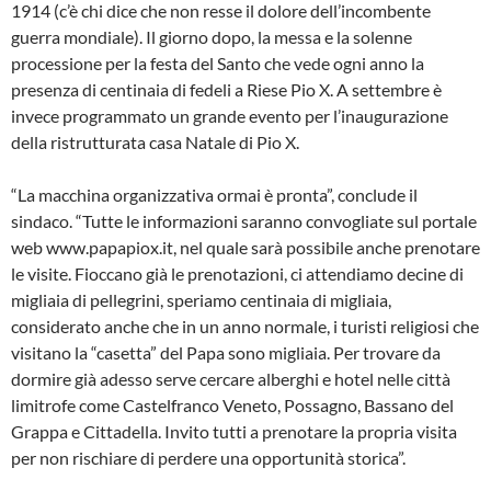
1914 (c’è chi dice che non resse il dolore dell’incombente
guerra mondiale). Il giorno dopo, la messa e la solenne
processione per la festa del Santo che vede ogni anno la
presenza di centinaia di fedeli a Riese Pio X. A settembre è
invece programmato un grande evento per l’inaugurazione
della ristrutturata casa Natale di Pio X.
“La macchina organizzativa ormai è pronta”, conclude il
sindaco. “Tutte le informazioni saranno convogliate sul portale
web www.papapiox.it, nel quale sarà possibile anche prenotare
le visite. Fioccano già le prenotazioni, ci attendiamo decine di
migliaia di pellegrini, speriamo centinaia di migliaia,
considerato anche che in un anno normale, i turisti religiosi che
visitano la “casetta” del Papa sono migliaia. Per trovare da
dormire già adesso serve cercare alberghi e hotel nelle città
limitrofe come Castelfranco Veneto, Possagno, Bassano del
Grappa e Cittadella. Invito tutti a prenotare la propria visita
per non rischiare di perdere una opportunità storica”.