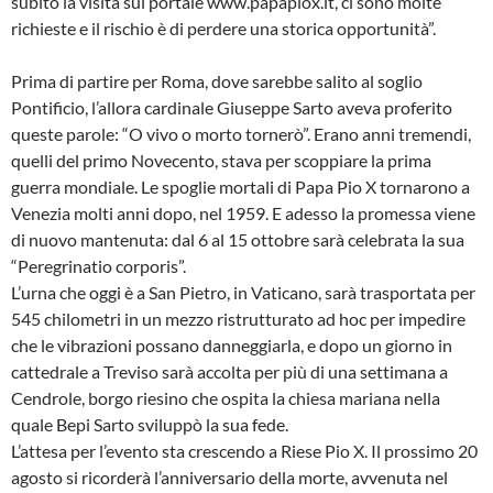
subito la visita sul portale www.papapiox.it, ci sono molte
richieste e il rischio è di perdere una storica opportunità”.
Prima di partire per Roma, dove sarebbe salito al soglio
Pontificio, l’allora cardinale Giuseppe Sarto aveva proferito
queste parole: “O vivo o morto tornerò”. Erano anni tremendi,
quelli del primo Novecento, stava per scoppiare la prima
guerra mondiale. Le spoglie mortali di Papa Pio X tornarono a
Venezia molti anni dopo, nel 1959. E adesso la promessa viene
di nuovo mantenuta: dal 6 al 15 ottobre sarà celebrata la sua
“Peregrinatio corporis”.
L’urna che oggi è a San Pietro, in Vaticano, sarà trasportata per
545 chilometri in un mezzo ristrutturato ad hoc per impedire
che le vibrazioni possano danneggiarla, e dopo un giorno in
cattedrale a Treviso sarà accolta per più di una settimana a
Cendrole, borgo riesino che ospita la chiesa mariana nella
quale Bepi Sarto sviluppò la sua fede.
L’attesa per l’evento sta crescendo a Riese Pio X. Il prossimo 20
agosto si ricorderà l’anniversario della morte, avvenuta nel