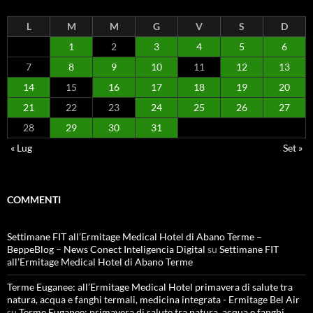
L
M
M
G
V
S
D
1
2
3
4
5
6
7
8
9
10
11
12
13
14
15
16
17
18
19
20
21
22
23
24
25
26
27
28
29
30
31
« Lug
Set »
COMMENTI
Settimane FIT all’Ermitage Medical Hotel di Abano Terme –
BeppeBlog – News Conect Inteligencia Digital
su
Settimane FIT
all’Ermitage Medical Hotel di Abano Terme
Terme Euganee: all’Ermitage Medical Hotel primavera di salute tra
natura, acqua e fanghi termali, medicina integrata - Ermitage Bel Air
su
Terme Euganee: primavera di salute tra natura, acqua e fanghi