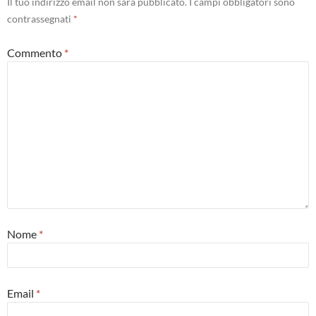
Il tuo indirizzo email non sarà pubblicato.
I campi obbligatori sono
contrassegnati
*
Commento
*
Nome
*
Email
*