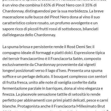
è un vino che combina il 65% di Pinot Nero con il 35% di
Chardonnay, distinguendosi per la sua morbidezza. La breve
macerazione sulle bucce del Pinot Nero dona al vino il suo
caratteristico colore rosato, un profumo avvolgente e un
sapore ricco di piccoli frutti rossi di sottobosco, bilanciati
dall’eleganza dello Chardonnay.
La spuma briosa e persistente rende il Rosé Demi Sec il
compagno ideale di formaggi e piatti dolci. Espressione tipica
del terroir franciacortino è il Franciacorta Satèn, composto
esclusivamente da Chardonnay proveniente dai vigneti
longevi posizionati verso il lago d’Iseo. Presenta una spuma
soffice e un perlage delicato. Il bouquet complesso con sentori
di frutta fresca, unito alle note di vaniglia conferite dalla
fermentazione parziale in barriques, dona al vino eleganza e
finezza. La piacevole sensazione tattile di setosità lo rende
perfetto per abbinamenti con primi piatti delicati, pesce e carni
bianche. Protagonista anche il Franciacorta Millesimato Brut