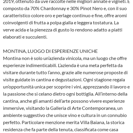
2019, ottenuto da uve raccolte nelle migliori annate e vigneti. È
composto da 70% Chardonnay e 30% Pinot Nero e, con il suo
caratteristico colore oro e perlage continuo e fine, offre aromi
coinvolgenti di frutta a polpa gialla e leggera tostatura. La
verve acida e la pienezza di gusto lo rendono adatto a piatti
elaborati e succulenti.
MONTINA, LUOGO DI ESPERIENZE UNICHE
Montina non è solo un’azienda vinicola, ma un luogo che offre
esperienze indimenticabili. L’azienda è una meta perfetta da
visitare durante tutto l’anno, grazie alle numerose proposte di
visite guidate in cantina e degustazioni. Ogni stagione regala
un’opportunità unica per scoprire i vini, apprezzando il lavoro e
la passione che si celano dietro ogni bottiglia. All’interno della
cantina, anche gli amanti dell’arte possono vivere esperienze
immersive, visitando la Galleria di Arte Contemporanea, un
ambiente suggestivo che unisce vino e cultura in un connubio
perfetto. Particolare menzione merita Villa Baiana, la storica
residenza che fa parte della tenuta, classificata come casa