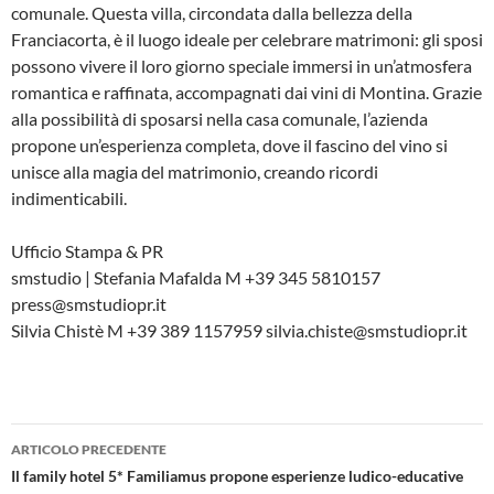
comunale. Questa villa, circondata dalla bellezza della
Franciacorta, è il luogo ideale per celebrare matrimoni: gli sposi
possono vivere il loro giorno speciale immersi in un’atmosfera
romantica e raffinata, accompagnati dai vini di Montina. Grazie
alla possibilità di sposarsi nella casa comunale, l’azienda
propone un’esperienza completa, dove il fascino del vino si
unisce alla magia del matrimonio, creando ricordi
indimenticabili.
Ufficio Stampa & PR
smstudio | Stefania Mafalda M +39 345 5810157
press@smstudiopr.it
Silvia Chistè M +39 389 1157959 silvia.chiste@smstudiopr.it
Navigazione
ARTICOLO PRECEDENTE
articolo
Il family hotel 5* Familiamus propone esperienze ludico-educative