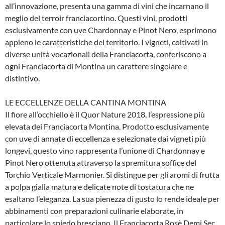
all’innovazione, presenta una gamma di vini che incarnano il
meglio del terroir franciacortino. Questi vini, prodotti
esclusivamente con uve Chardonnay e Pinot Nero, esprimono
appieno le caratteristiche del territorio. I vigneti, coltivati in
diverse unità vocazionali della Franciacorta, conferiscono a
ogni Franciacorta di Montina un carattere singolare e
distintivo.
LE ECCELLENZE DELLA CANTINA MONTINA
Il fiore all’occhiello è il Quor Nature 2018, l’espressione più
elevata dei Franciacorta Montina. Prodotto esclusivamente
con uve di annate di eccellenza e selezionate dai vigneti più
longevi, questo vino rappresenta l’unione di Chardonnay e
Pinot Nero ottenuta attraverso la spremitura soffice del
Torchio Verticale Marmonier. Si distingue per gli aromi di frutta
a polpa gialla matura e delicate note di tostatura che ne
esaltano l’eleganza. La sua pienezza di gusto lo rende ideale per
abbinamenti con preparazioni culinarie elaborate, in
particolare lo spiedo bresciano. Il Franciacorta Rosè Demi Sec