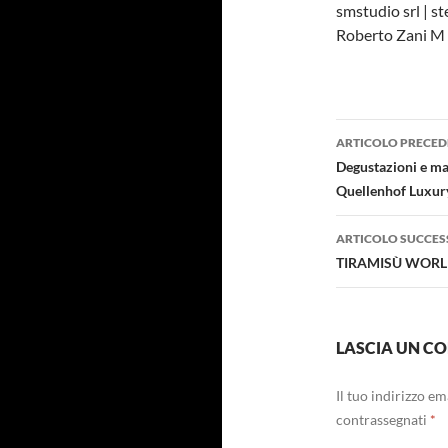
smstudio srl | s
Roberto Zani M
Navigazi
ARTICOLO PRECED
articolo
Degustazioni e mas
Quellenhof Luxury
ARTICOLO SUCCES
TIRAMISÙ WORLD
LASCIA UN 
Il tuo indirizzo e
contrassegnati
*