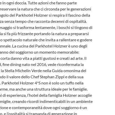
e in ogni doccia. Tutte azioni che fanno parte
reservare la natura che ci circonda per le generazioni
ngolo del Parkhotel Holzner si respira il fascino della
nza senza tempo che racconta decenni di ospitalità.
aesaggio si trasforma lentamente, i boschi si tingono di
aria si fa più frizzante portando la natura a prepararsi
no spettacolo naturale che invita a rallentare e godere
unnale. La cucina del Parkhotel Holzner è uno degli
 fanno del soggiorno un momento memorabile:
 corta danno vita a piatti gustosi e creati ad arte. Il
 fine dining nato nel 2016, vede riconfermata la
e la Stella Michelin Verde nella Guida omonima del
o il valore dello Chef Stephan Zippl e della sua
a. Parkhotel Holzner 4*S non è solo un tuffo nella
arme, ma anche una struttura ideale per le famiglie.
 di esperienza, l’hotel della famiglia Holzner accoglie
amiglie, creando ricordi indimenticabili in un ambiente
izione e contemporaneità dove ogni soggiorno è un
, e l’ospitalità si tramanda di generazione in