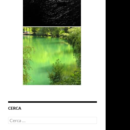
CERCA
Ricerca
per: