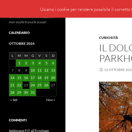
Cerca
BeppeBlog
Usiamo i cookie per rendere possibile il corretto f
Vai
Chi vuol fare trova i mezzi, chi
non vuole trova le scuse!
al
contenuto
CALENDARIO
CURIOSITÀ
OTTOBRE 2024
IL DO
PARKH
L
M
M
G
V
S
D
1
2
3
4
5
6
12 OTTOBRE 202
7
8
9
10
11
12
13
14
15
16
17
18
19
20
21
22
23
24
25
26
27
28
29
30
31
« Set
Nov »
COMMENTI
Settimane FIT all’Ermitage