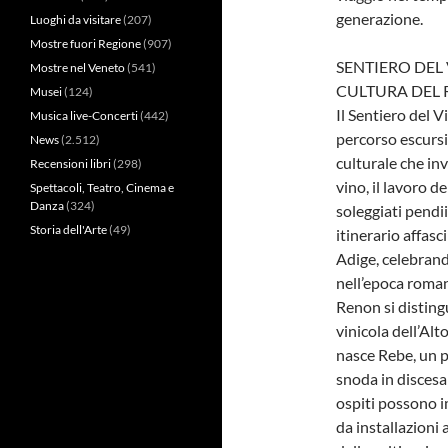
generazione.
Luoghi da visitare
(207)
Mostre fuori Regione
(907)
SENTIERO DEL 
Mostre nel Veneto
(541)
CULTURA DEL
Musei
(124)
Il Sentiero del V
Musica live-Concerti
(442)
percorso escursi
News
(2.512)
culturale che inv
Recensioni libri
(298)
vino, il lavoro de
Spettacoli, Teatro, Cinema e
Danza
(324)
soleggiati pendi
Storia dell'Arte
(49)
itinerario affasc
Adige, celebrand
nell’epoca romana
Renon si disting
vinicola dell’Alt
nasce Rebe, un pe
snoda in discesa 
ospiti possono i
da installazioni 