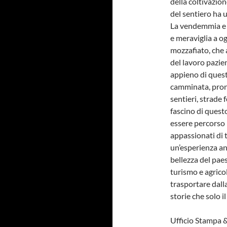
della coltivazione
del sentiero ha 
La vendemmia e B
e meraviglia a o
mozzafiato, che a
del lavoro pazien
appieno di quest
camminata, pront
sentieri, strade f
fascino di questo
essere percorso p
appassionati di t
un’esperienza an
bellezza del pae
turismo e agricolt
trasportare dalla
storie che solo i
Ufficio Stampa 