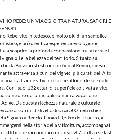
VINO REBE: UN VIAGGIO TRA NATURA, SAPORI E
 RENON
ino Rebe, vite in tedesco, è molto più di un semplice
onistico, è un’autentica esperienza enologica e
ita a scoprire la profonda connessione tra la terra e il
i vignaioli e la bellezza del territorio. Situato sui
i che da Bolzano si estendono fino al Renon, questo
inante attraversa alcuni dei vigneti più curati dell’Alto
o una tradizione vitivinicola che affonda le sue radici
. Con i suoi 132 ettari di superficie coltivata a vite, il
ue come uno dei principali comuni a vocazione
o Adige. Da questa ricchezza naturale e culturale
rcorso, con un dislivello di circa 500 metri che si
da Signato a Rencio. Lungo i 3,5 km del tragitto, gli
mmergersi nella storia della viticoltura, accompagnati
artistiche che raccontano con creatività le diverse fasi