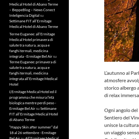
Medical Hotel di Abano Terme
– BeppeBlog – News Conect
Inteligencia Digital
su
Settimane FIT all’Ermitage
Medical Hotel di Abano Terme
Terme Euganee: all’Ermitage
Medical Hotel primavera di
salute tra natura, acqua e
fanghi termali, medicina
integrata - Ermitage Bel Air
su
Terme Euganee: primavera di
salute tra natura, acqua e
L’autunno al Par
fanghi termali, medicina
integrata all’Ermitage Medical
atmosfere avvolge
Hotel
storico albergo a
L'Ermitage Medical Hotel ed il
di relax immersa
programma che misura l’età
biologica mentre perdi peso -
Ermitage Bel Air
su
Settimane
Ogni angolo del R
FIT all’Ermitage Medical Hotel
Sentiero del Vin
di Abano Terme
unisce la cultur
“Happy Skin after summer” dal
un viaggio senso
18 al 26 settembre - Ermitage
Bel Air
su
All’Ermitage Medical