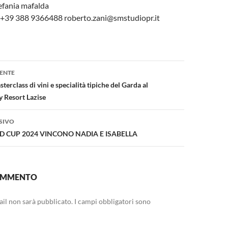
tefania mafalda
 +39 388 9366488 roberto.zani@smstudiopr.it
one
ENTE
terclass di vini e specialità tipiche del Garda al
 Resort Lazise
SIVO
 CUP 2024 VINCONO NADIA E ISABELLA
COMMENTO
mail non sarà pubblicato.
I campi obbligatori sono