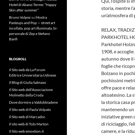
Qui, l’ospite si 
Hotel di Abano Terme: “Happy
storia, mentre l’
Skin after summer”
un’atmosfera di 
Bruno Volpez
su
Mostra
Pasteups and Pop — street art
incollata, pop art illuminata, bi-
RELAX, TRADIZ
personale di Zep e Stefano
PARKHOTEL H
Banfi
Parkhotel Holzne
1908, e accoglie 
autunno dove il c
BLOGROLL
foglie che ricopr
Il Sito web de La Forum
Bolzano in pochi 
Editrice Universitaria Udinese
pochissimi metri
Il Blog di Giulia Salmaso
offre pace e rel
Il Sito web dell'Associazione
altoatesino. La s
Molinetto della Croda
la storica casa 
Dove dormire a Valdobbiadene
mantenendo un p
Il Sito web di Paola Volpato
iniziative green 
Il Sito web di Marcadoc
di riciclaggio, l
Il sito web di Tolo Marton
camere, e la rid
Il Sito web emoxtion.it