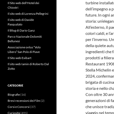
turbine installat
Il Sito web dell'Hotel dei
Chiostri
dell’impegno a p
Il sito web di Lorenza Pellegrini
future. In ogni a
Il sito web di Davide
storia: un’elega
Pasqualato
All’esterno, il p
Il Blog di Dario Ganz
colori caldi, e l’
Parco Nazionale Dolomiti
per l’inverno. U
Bellunesi
della quiete aut
Associazione onlus “Volo
ingredienti che
Libero” San Polo di Piave
prodotti a filiera
Il Sito web Exibart
Restaurant 1908,
Il sito web Iamin di Roberto Dal
Zotto
Stella Michelin 
2024, confermand
brigata di cucin
CATEGORIE
storia e nello ch
Con oltre 30 anni
Biografie
(16)
generazioni di f
Brevi recensioni dei Film
(2)
che unisce trad
Corsi e Concorsi
(37)
viaggio nel tempo
Curiosità
(491)