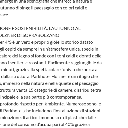
immerge in una scenografia che intreccia natura e
autunno dipinge il paesaggio con colori caldi e
pace.
IONE E SOSTENIBILITÀ: L’AUTUNNO AL
OLZNER DI SOPRABOLZANO
r 4*S è un vero e proprio gioiello storico datato
gli ospiti da sempre in un’atmosfera unica, specie in
alore del legno si fonde con i toni caldi e dorati delle
ono i sentieri circostanti. Facilmente raggiungibile da
minuti, grazie alla spettacolare funivia che porta a
 dalla struttura, Parkhotel Holzner è un rifugio che
ax, immerso nella natura e nella quiete del paesaggio
truttura vanta 15 categorie di camere, distribuite tra
principale e la sua parte più contemporanea,
rofondo rispetto per l’ambiente. Numerose sono le
di Parkhotel, che includono l’installazione di stazioni
’eliminazione di articoli monouso e di plastiche dalle
uzione del consumo d’acqua pari al 40% grazie a