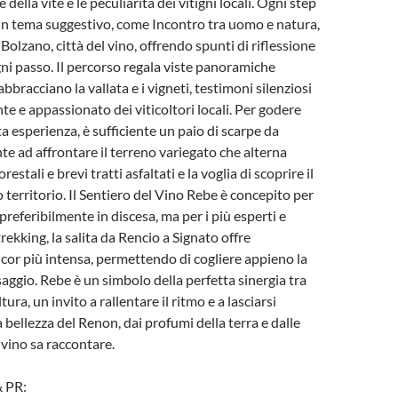
 della vite e le peculiarità dei vitigni locali. Ogni step
un tema suggestivo, come Incontro tra uomo e natura,
olzano, città del vino, offrendo spunti di riflessione
gni passo. Il percorso regala viste panoramiche
bbracciano la vallata e i vigneti, testimoni silenziosi
te e appassionato dei viticoltori locali. Per godere
a esperienza, è sufficiente un paio di scarpe da
e ad affrontare il terreno variegato che alterna
orestali e brevi tratti asfaltati e la voglia di scoprire il
 territorio. Il Sentiero del Vino Rebe è concepito per
referibilmente in discesa, ma per i più esperti e
rekking, la salita da Rencio a Signato offre
cor più intensa, permettendo di cogliere appieno la
saggio. Rebe è un simbolo della perfetta sinergia tra
ura, un invito a rallentare il ritmo e a lasciarsi
 bellezza del Renon, dai profumi della terra e dalle
l vino sa raccontare.
& PR: