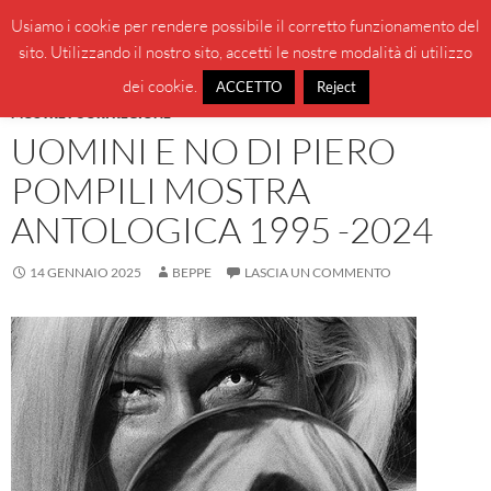
Vai
Cerca
BeppeBlog
Usiamo i cookie per rendere possibile il corretto funzionamento del
al
sito. Utilizzando il nostro sito, accetti le nostre modalità di utilizzo
MENU
contenuto
PRINCI
dei cookie.
ACCETTO
Reject
MOSTRE FUORI REGIONE
UOMINI E NO DI PIERO
POMPILI MOSTRA
ANTOLOGICA 1995 -2024
14 GENNAIO 2025
BEPPE
LASCIA UN COMMENTO