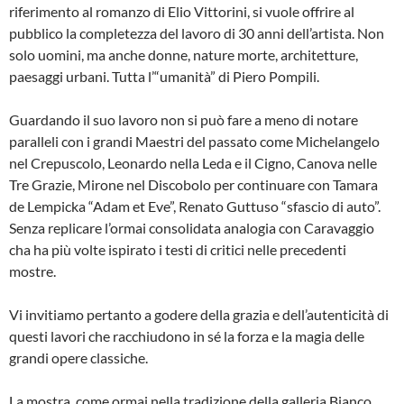
riferimento al romanzo di Elio Vittorini, si vuole offrire al
pubblico la completezza del lavoro di 30 anni dell’artista. Non
solo uomini, ma anche donne, nature morte, architetture,
paesaggi urbani. Tutta l’“umanità” di Piero Pompili.
Guardando il suo lavoro non si può fare a meno di notare
paralleli con i grandi Maestri del passato come Michelangelo
nel Crepuscolo, Leonardo nella Leda e il Cigno, Canova nelle
Tre Grazie, Mirone nel Discobolo per continuare con Tamara
de Lempicka “Adam et Eve”, Renato Guttuso “sfascio di auto”.
Senza replicare l’ormai consolidata analogia con Caravaggio
cha ha più volte ispirato i testi di critici nelle precedenti
mostre.
Vi invitiamo pertanto a godere della grazia e dell’autenticità di
questi lavori che racchiudono in sé la forza e la magia delle
grandi opere classiche.
La mostra, come ormai nella tradizione della galleria Bianco