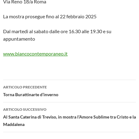
Via Reno 18/a Roma
La mostra prosegue fino al 22 febbraio 2025
Dal martedì al sabato dalle ore 16.30 alle 19.30 e su
appuntamento
www.biancocontemporaneo.it
Navigazione
ARTICOLO PRECEDENTE
articolo
Torna Burattinarte d’inverno
ARTICOLO SUCCESSIVO
Al Santa Caterina di Treviso, in mostra l’Amore Sublime tra Cristo e la
Maddalena