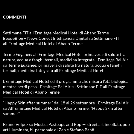
COMMENTI
Settimane FIT all’Ermitage Medical Hotel di Abano Terme –
BeppeBlog – News Conect Inteligencia Digital
su
Settimane FIT
all’Ermitage Medical Hotel di Abano Terme
Terme Euganee: all’Ermitage Medical Hotel primavera di salute tra
natura, acqua e fanghi termali, medicina integrata - Ermitage Bel Air
su
Terme Euganee: primavera di salute tra natura, acqua e fanghi
termali, medicina integrata all’Ermitage Medical Hotel
L'Ermitage Medical Hotel ed il programma che misura l’età biologica
mentre perdi peso - Ermitage Bel Air
su
Settimane FIT all’Ermitage
Medical Hotel di Abano Terme
“Happy Skin after summer” dal 18 al 26 settembre - Ermitage Bel Air
su
All’Ermitage Medical Hotel di Abano Terme: “Happy Skin after
summer”
Bruno Volpez
su
Mostra Pasteups and Pop — street art incollata, pop
art illuminata, bi-personale di Zep e Stefano Banfi