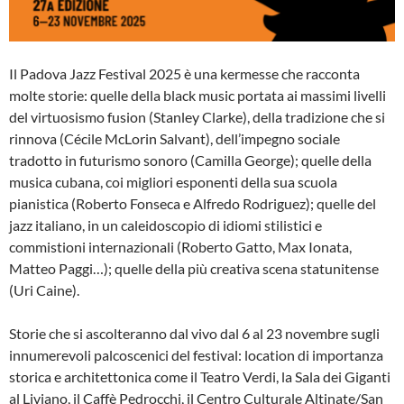
Il Padova Jazz Festival 2025 è una kermesse che racconta
molte storie: quelle della black music portata ai massimi livelli
del virtuosismo fusion (Stanley Clarke), della tradizione che si
rinnova (Cécile McLorin Salvant), dell’impegno sociale
tradotto in futurismo sonoro (Camilla George); quelle della
musica cubana, coi migliori esponenti della sua scuola
pianistica (Roberto Fonseca e Alfredo Rodriguez); quelle del
jazz italiano, in un caleidoscopio di idiomi stilistici e
commistioni internazionali (Roberto Gatto, Max Ionata,
Matteo Paggi…); quelle della più creativa scena statunitense
(Uri Caine).
Storie che si ascolteranno dal vivo dal 6 al 23 novembre sugli
innumerevoli palcoscenici del festival: location di importanza
storica e architettonica come il Teatro Verdi, la Sala dei Giganti
al Liviano, il Caffè Pedrocchi, il Centro Culturale Altinate/San