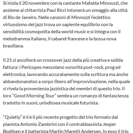
Si inizia il 20 novembre con la cantante Mafalda Minnozzi, che
assieme al chitarrista Paul Ricci intonerà un omaggio alla città
di Rio de Janeiro. Nelle canzoni di Minnozzi l’eclettico
virtuosismo del jazz trova un sapiente equilibrio con la
sensibilità cosmopolita della world music e si integra con il
melodramma italiano, il cabaret francese e la bossa nova
brasiliana.
Il 21 si ascolterà un crossover jazz della più creativa e solida
fattura: i Pericopes mescolano sonorità post-rock, prog ed
elettronica, lavorando accuratamente sulla scrittura ma anche
abbandonandosi a corpo libero all’improvvisazione, nella quale
si rivela la provenienza jazzistica dei membri di questo trio. Il
loro “Good Morning Tour” sembra un romanzo di fantascienza
tradotto in suoni, un’odissea musicale futurista.
“Quietly” è il è il più recente progetto del trio formato dal
pianista Antonio Zambrini con il contrabbassista Jesper
Bodilsen e il batterista Martin Maretti Andersen. In esso il trio