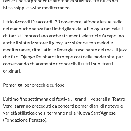
Basie: una sorprendente alternanza stilistica, tra blues del
Mississippi e swing mediterraneo.
Il trio Accordi Disaccordi (23 novembre) affonda le sue radici
nel manouche senza farsi imbrigliare dalla filologia radicale. I
chitarristi imbracciano anche strumenti elettrici e fa capolino
anche il sintetizzatore: il gipsy jazz si fonde con melodie
mediterranee, ritmi latini e l’energia trascinante del rock. Il jazz
che fu di Django Reinhardt irrompe così nella modernità, pur
conservando chiaramente riconoscibili tutti i suoi tratti
originari.
Pomeriggi per orecchie curiose
L’ultimo fine settimana del festival, i grandi live serali al Teatro
Verdi saranno preceduti da concerti pomeridiani di notevole
varietà stilistica che si terranno nella Nuova Sant’Agnese
(Fondazione Peruzzo).