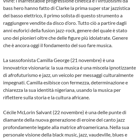
vivre: l’inarrestabile progressione cinetica e i virtuosismi da
bass hero hanno fatto di Clarke la prima super star jazzistica
del basso elettrico, il primo solista di questo strumento a
raggiungere vendite da disco d’oro. Tutto ciò a partire dagli
anni euforici della fusion jazz-rock, genere del quale è stato
uno dei pionieri oltre che delle figure più idolatrate. Genere
che è ancora oggi il fondamento del suo fare musica.
La sassofonista Camilla George (21 novembre) è una
innovatrice visionaria: la sua musica è una miscela ipnotizzante
di afrofuturismo e jazz, un veicolo per messaggi culturalmente
impegnati. Camilla esibisce con fermezza, determinazione e
chiarezza la sua identità nigeriana, usando la musica per
riflettere sulla storia e la cultura africane.
Cécile McLorin Salvant (22 novembre) è una delle punte di
diamante della nuova generazione di eroine del canto jazz
profondamente legate alla matrice afroamericana. Nella sua
personale visione della black music, jazz, vaudeville, blues e