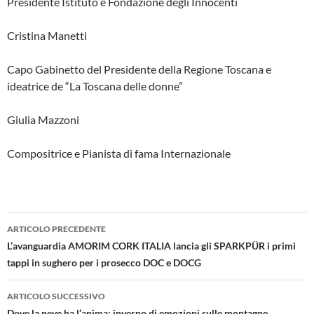
Presidente Istituto e Fondazione degli Innocenti
Cristina Manetti
Capo Gabinetto del Presidente della Regione Toscana e
ideatrice de “La Toscana delle donne”
Giulia Mazzoni
Compositrice e Pianista di fama Internazionale
Navigazione
ARTICOLO PRECEDENTE
articolo
L’avanguardia AMORIM CORK ITALIA lancia gli SPARKPÜR i primi
tappi in sughero per i prosecco DOC e DOCG
ARTICOLO SUCCESSIVO
Dove la neve ha l’anima: inverno di emozioni sulle montagne