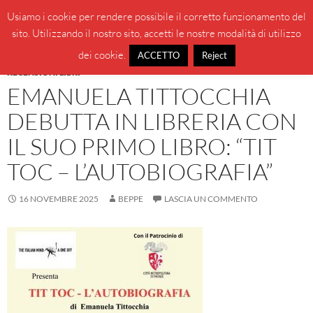
Vai
Cerca
BeppeBlog
Usiamo i cookie per rendere possibile il corretto funzionamento del
al
sito. Utilizzando il nostro sito, accetti le nostre modalità di utilizzo
MENU
contenuto
PRINCI
dei cookie.
ACCETTO
Reject
RECENSIONI LIBRI
EMANUELA TITTOCCHIA
DEBUTTA IN LIBRERIA CON
IL SUO PRIMO LIBRO: “TIT
TOC – L’AUTOBIOGRAFIA”
16 NOVEMBRE 2025
BEPPE
LASCIA UN COMMENTO