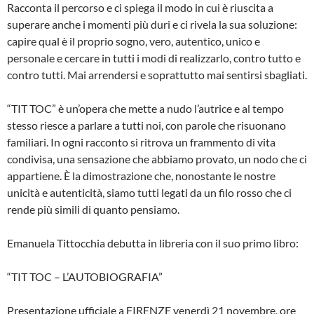
Racconta il percorso e ci spiega il modo in cui è riuscita a
superare anche i momenti più duri e ci rivela la sua soluzione:
capire qual è il proprio sogno, vero, autentico, unico e
personale e cercare in tutti i modi di realizzarlo, contro tutto e
contro tutti. Mai arrendersi e soprattutto mai sentirsi sbagliati.
“TIT TOC” è un’opera che mette a nudo l’autrice e al tempo
stesso riesce a parlare a tutti noi, con parole che risuonano
familiari. In ogni racconto si ritrova un frammento di vita
condivisa, una sensazione che abbiamo provato, un nodo che ci
appartiene. È la dimostrazione che, nonostante le nostre
unicità e autenticità, siamo tutti legati da un filo rosso che ci
rende più simili di quanto pensiamo.
Emanuela Tittocchia debutta in libreria con il suo primo libro:
“TIT TOC – L’AUTOBIOGRAFIA”
Presentazione ufficiale a FIRENZE venerdì 21 novembre, ore