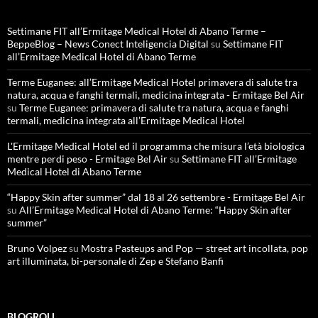
Settimane FIT all’Ermitage Medical Hotel di Abano Terme –
BeppeBlog – News Conect Inteligencia Digital
su
Settimane FIT
all’Ermitage Medical Hotel di Abano Terme
Terme Euganee: all’Ermitage Medical Hotel primavera di salute tra
natura, acqua e fanghi termali, medicina integrata - Ermitage Bel Air
su
Terme Euganee: primavera di salute tra natura, acqua e fanghi
termali, medicina integrata all’Ermitage Medical Hotel
L'Ermitage Medical Hotel ed il programma che misura l’età biologica
mentre perdi peso - Ermitage Bel Air
su
Settimane FIT all’Ermitage
Medical Hotel di Abano Terme
“Happy Skin after summer” dal 18 al 26 settembre - Ermitage Bel Air
su
All’Ermitage Medical Hotel di Abano Terme: “Happy Skin after
summer”
Bruno Volpez
su
Mostra Pasteups and Pop — street art incollata, pop
art illuminata, bi-personale di Zep e Stefano Banfi
BLOGROLL