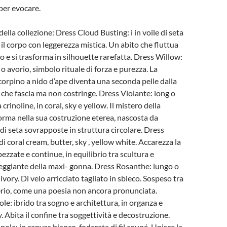
 per evocare.
 della collezione: Dress Cloud Busting: i in voile di seta
 il corpo con leggerezza mistica. Un abito che fluttua
 e si trasforma in silhouette rarefatta. Dress Willow:
 o avorio, simbolo rituale di forza e purezza. La
corpino a nido d’ape diventa una seconda pelle dalla
, che fascia ma non costringe. Dress Violante: long o
crinoline, in coral, sky e yellow. Il mistero della
forma nella sua costruzione eterea, nascosta da
 di seta sovrapposte in struttura circolare. Dress
 di coral cream, butter, sky , yellow white. Accarezza la
pezzate e continue, in equilibrio tra scultura e
giante della maxi- gonna. Dress Rosanthe: lungo o
 ivory. Di velo arricciato tagliato in sbieco. Sospeso tra
erio, come una poesia non ancora pronunciata.
e: ibrido tra sogno e architettura, in organza e
. Abita il confine tra soggettività e decostruzione.
ola: in canvas bianco, foderata di fil coupé. Unisce la