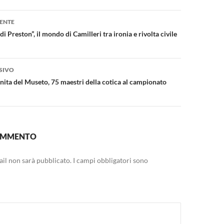
one
ENTE
i Preston”, il mondo di Camilleri tra ironia e rivolta civile
SIVO
nita del Museto, 75 maestri della cotica al campionato
COMMENTO
mail non sarà pubblicato.
I campi obbligatori sono