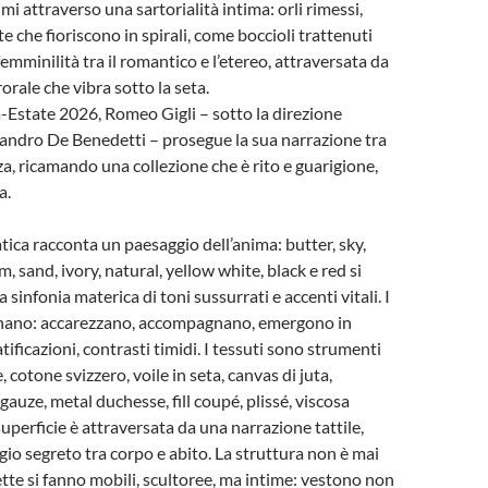
i attraverso una sartorialità intima: orli rimessi,
e che fioriscono in spirali, come boccioli trattenuti
emminilità tra il romantico e l’etereo, attraversata da
orale che vibra sotto la seta.
-Estate 2026, Romeo Gigli – sotto la direzione
sandro De Benedetti – prosegue la sua narrazione tra
za, ricamando una collezione che è rito e guarigione,
a.
tica racconta un paesaggio dell’anima: butter, sky,
m, sand, ivory, natural, yellow white, black e red si
 sinfonia materica di toni sussurrati e accenti vitali. I
nano: accarezzano, accompagnano, emergono in
tificazioni, contrasti timidi. I tessuti sono strumenti
e, cotone svizzero, voile in seta, canvas di juta,
auze, metal duchesse, fill coupé, plissé, viscosa
uperficie è attraversata da una narrazione tattile,
io segreto tra corpo e abito. La struttura non è mai
ette si fanno mobili, scultoree, ma intime: vestono non