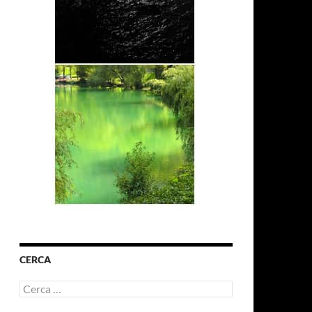
CERCA
Ricerca
per: