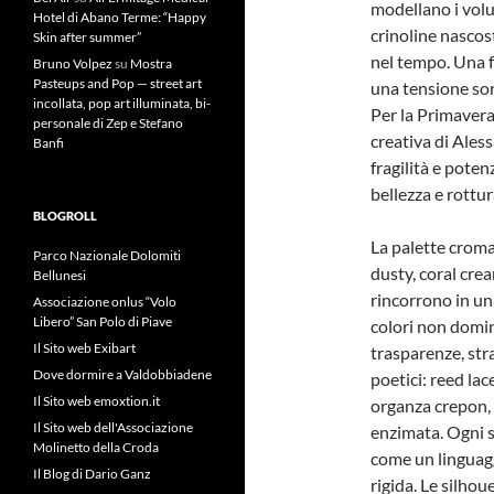
modellano i volum
Hotel di Abano Terme: “Happy
crinoline nascost
Skin after summer”
nel tempo. Una f
Bruno Volpez
su
Mostra
Pasteups and Pop — street art
una tensione sor
incollata, pop art illuminata, bi-
Per la Primavera
personale di Zep e Stefano
creativa di Ales
Banfi
fragilità e poten
bellezza e rottur
BLOGROLL
La palette croma
Parco Nazionale Dolomiti
dusty, coral crea
Bellunesi
rincorrono in una
Associazione onlus “Volo
Libero” San Polo di Piave
colori non domi
Il Sito web Exibart
trasparenze, stra
Dove dormire a Valdobbiadene
poetici: reed lac
Il Sito web emoxtion.it
organza crepon, g
Il Sito web dell'Associazione
enzimata. Ogni s
Molinetto della Croda
come un linguagg
Il Blog di Dario Ganz
rigida. Le silhou