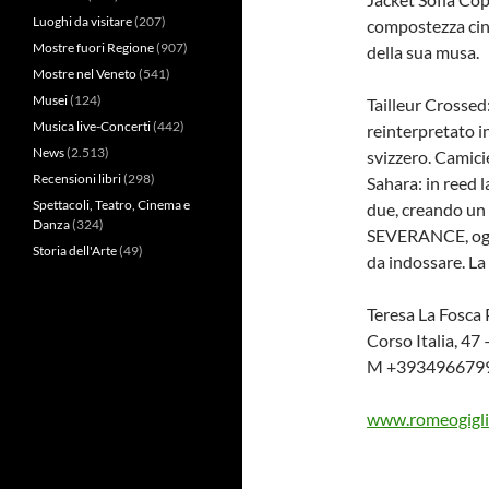
Luoghi da visitare
(207)
compostezza cin
Mostre fuori Regione
(907)
della sua musa.
Mostre nel Veneto
(541)
Musei
(124)
Tailleur Crossed:
Musica live-Concerti
(442)
reinterpretato in
News
(2.513)
svizzero. Camici
Recensioni libri
(298)
Sahara: in reed 
Spettacoli, Teatro, Cinema e
due, creando un e
Danza
(324)
SEVERANCE, ogni
Storia dell'Arte
(49)
da indossare. La
Teresa La Fosca 
Corso Italia, 47
M +39349667990
www.romeogigli.