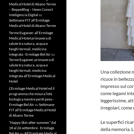
Medical Hotel di Abano Terme
– BeppeBlog – News Conect
Inteligencia Digital
su
Settimane FIT all’Ermitage
Medical Hotel di Abano Terme
Terme Euganee: all’Ermitage
Medical Hotel primavera di
salute tra natura, acqua e
fanghi termali, medicina
integrata - Ermitage Bel Air
su
Terme Euganee: primavera di
salute tra natura, acqua e
fanghi termali, medicina
Una collezione n
integrata all’Ermitage Medical
ricuce in bellezz
Hotel
impresso sul cor
L'Ermitage Medical Hotel ed il
come legami inte
programma che misura l’età
biologica mentre perdi peso -
leggerissime, att
Ermitage Bel Air
su
Settimane
irregolari, come
FIT all’Ermitage Medical Hotel
di Abano Terme
Le superfici ric
“Happy Skin after summer” dal
18 al 26 settembre - Ermitage
della memoria. L
Bel Air
su
All’Ermitage Medical