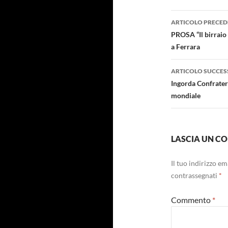
Navigazi
ARTICOLO PRECED
articolo
PROSA “Il birraio d
a Ferrara
ARTICOLO SUCCES
Ingorda Confrater
mondiale
LASCIA UN 
Il tuo indirizzo e
contrassegnati
*
Commento
*