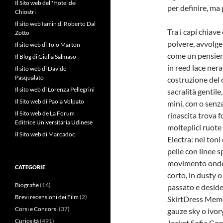
Il Sito web dell'Hotel dei
per definire, ma
Chiostri
Il sito web Iamin di Roberto Dal
Tra i capi chiave
Zotto
polvere, avvolge
Il sito web di Tolo Marton
come un pensiero
Il Blog di Giulia Salmaso
in reed lace nera
Il sito web di Davide
Pasqualato
costruzione del 
Il sito web di Lorenza Pellegrini
sacralità gentile
Il Sito web di Paola Volpato
mini, con o senza 
Il Sito web de La Forum
rinascita trova 
Editrice Universitaria Udinese
molteplici ruote
Il Sito web di Marcadoc
Electra: nei toni
pelle con linee s
movimento ondeg
CATEGORIE
corto, in dusty o
Biografie
(16)
passato e desid
Brevi recensioni dei Film
(2)
SkirtDress Memol
Corsi e Concorsi
(37)
gauze sky o ivory
Curiosità
(491)
Jacket Sofia Copp