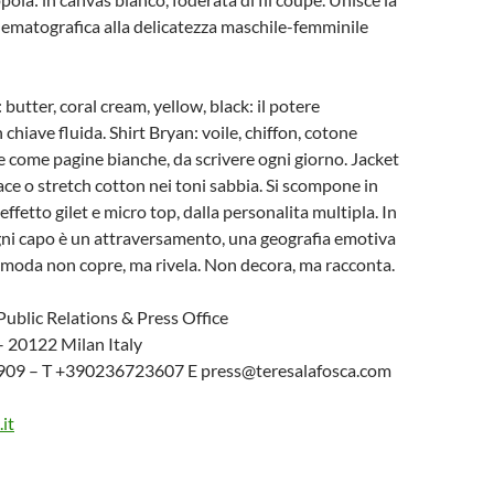
ematografica alla delicatezza maschile-femminile
 butter, coral cream, yellow, black: il potere
 chiave fluida. Shirt Bryan: voile, chiffon, cotone
e come pagine bianche, da scrivere ogni giorno. Jacket
lace o stretch cotton nei toni sabbia. Si scompone in
ffetto gilet e micro top, dalla personalita multipla. In
 capo è un attraversamento, una geografia emotiva
 moda non copre, ma rivela. Non decora, ma racconta.
Public Relations & Press Office
 – 20122 Milan Italy
9 – T +390236723607 E press@teresalafosca.com
it