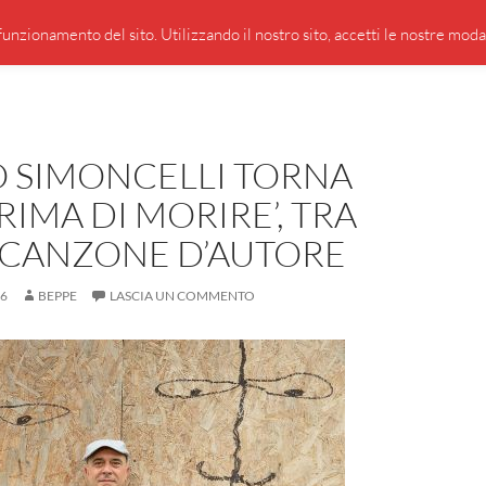
PRESENTAZIONE DI GIUSEPPE BORSOI
SEGNALAZIO
unzionamento del sito. Utilizzando il nostro sito, accetti le nostre modali
 SIMONCELLI TORNA
RIMA DI MORIRE’, TRA
E CANZONE D’AUTORE
26
BEPPE
LASCIA UN COMMENTO