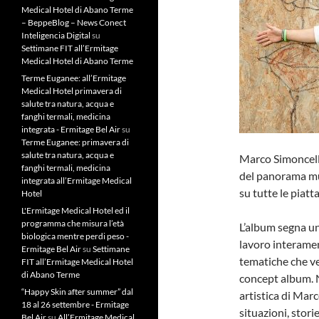
Medical Hotel di Abano Terme
– BeppeBlog – News Conect
Inteligencia Digital
su
Settimane FIT all’Ermitage
Medical Hotel di Abano Terme
Terme Euganee: all’Ermitage
Medical Hotel primavera di
salute tra natura, acqua e
fanghi termali, medicina
integrata - Ermitage Bel Air
su
Terme Euganee: primavera di
salute tra natura, acqua e
Marco Simoncelli,
fanghi termali, medicina
del panorama mus
integrata all’Ermitage Medical
su tutte le piatt
Hotel
L'Ermitage Medical Hotel ed il
programma che misura l’età
L’album segna una
biologica mentre perdi peso -
lavoro interamen
Ermitage Bel Air
su
Settimane
tematiche che ve
FIT all’Ermitage Medical Hotel
di Abano Terme
concept album. N
“Happy Skin after summer” dal
artistica di Marc
18 al 26 settembre - Ermitage
situazioni, stori
Bel Air
su
All’Ermitage Medical