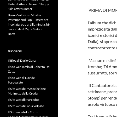
Hotel di Abano Terme: “Happy
Skin after summer”
‘PRIMA DI MOR
Bruno Volpez
su
Mostra
Pasteups and Pop — street art
L’album che dichi
incollata, pop art illuminata, bi-
impreziosita dall
personale di Zep e Stefano
Banfi
iconici e storici 
Dalla), si apre c
controcorrente ch
BLOGROLL
‘Ma non mi dire’ 
Il Blog di Dario Ganz
tromba; ‘Di Amore
Il sito web Iamin di Roberto Dal
Zotto
sussurrato, sorr
Il sito web di Davide
Pasqualato
‘Il Cantautore Lu
Il Sito web dell'Associazione
settimane, prend
Molinetto della Croda
Stomp’ per rende
Il Sito web di Marcadoc
assolo virtuoso 
Il Sito web di Paola Volpato
Il Sito web de La Forum
Tra i brani più in
Editrice Universitaria Udinese