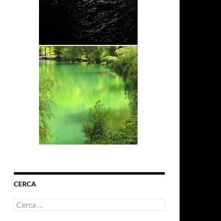
CERCA
Ricerca
per: