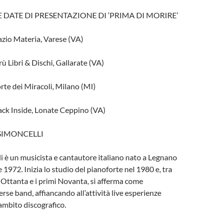
 DATE DI PRESENTAZIONE DI ‘PRIMA DI MORIRE’
azio Materia, Varese (VA)
ù Libri & Dischi, Gallarate (VA)
rte dei Miracoli, Milano (MI)
ack Inside, Lonate Ceppino (VA)
SIMONCELLI
 è un musicista e cantautore italiano nato a Legnano
 1972. Inizia lo studio del pianoforte nel 1980 e, tra
ni Ottanta e i primi Novanta, si afferma come
verse band, affiancando all’attività live esperienze
 ambito discografico.