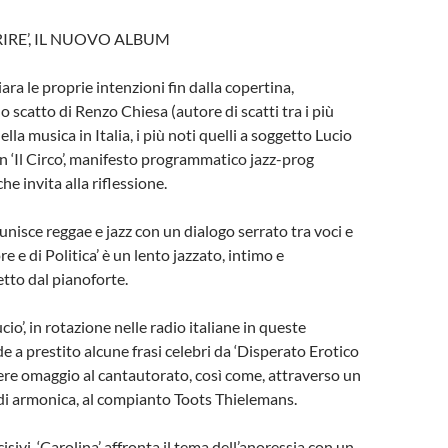
IRE’, IL NUOVO ALBUM
ara le proprie intenzioni fin dalla copertina,
o scatto di Renzo Chiesa (autore di scatti tra i più
della musica in Italia, i più noti quelli a soggetto Lucio
on ‘Il Circo’, manifesto programmatico jazz-prog
e invita alla riflessione.
unisce reggae e jazz con un dialogo serrato tra voci e
 e di Politica’ è un lento jazzato, intimo e
etto dal pianoforte.
cio’, in rotazione nelle radio italiane in queste
e a prestito alcune frasi celebri da ‘Disperato Erotico
re omaggio al cantautorato, così come, attraverso un
di armonica, al compianto Toots Thielemans.
cisivi, ‘Carolina’ affronta il tema dell’anoressia con un