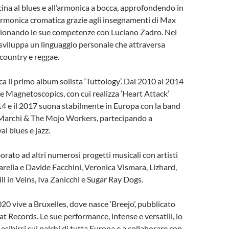
cina al blues e all’armonica a bocca, approfondendo in
armonica cromatica grazie agli insegnamenti di Max
zionando le sue competenze con Luciano Zadro. Nel
 sviluppa un linguaggio personale che attraversa
, country e reggae.
a il primo album solista ‘Tuttology’. Dal 2010 al 2014
e Magnetoscopics, con cui realizza ‘Heart Attack’
014 e il 2017 suona stabilmente in Europa con la band
Marchi & The Mojo Workers, partecipando a
al blues e jazz.
orato ad altri numerosi progetti musicali con artisti
rella e Davide Facchini, Veronica Vismara, Lizhard,
ll in Veins, Iva Zanicchi e Sugar Ray Dogs.
2020 vive a Bruxelles, dove nasce ‘Breejo’, pubblicato
t Records. Le sue performance, intense e versatili, lo
esibirsi sui palchi di tutta Europa e a collaborare con