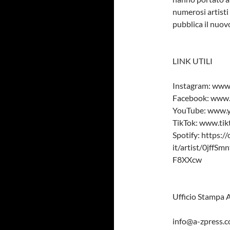
numerosi artisti
pubblica il nuov
LINK UTILI
Instagram: www.
Facebook: www.
YouTube: www.y
TikTok: www.ti
Spotify: https:/
it/artist/0j
F8XXcw
Ufficio Stampa 
info@a-zpress.