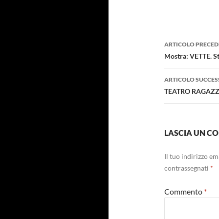
Navigazi
ARTICOLO PRECED
articolo
Mostra: VETTE. St
ARTICOLO SUCCES
TEATRO RAGAZZI U
LASCIA UN 
Il tuo indirizzo e
contrassegnati
*
Commento
*