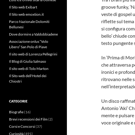
groove funky, ‘Na
Il Sito web Exibart
veste di gospel u
Il Sito web emoxtion.it
riflette sul tema 
Parco Nazionale Dolomiti
Bellunesi
si configura com
Dove dormire a Valdobbiadene
bello’ chiude con
Associazione onlus “Volo
testo pungente s
Libero” San Polo di Piave
Il sito web di Lorenza Pellegrini
In ‘Prima di Mor
Il Blog di Giulia Salmaso
che attraversa po
Il sito web di Tolo Marton
ironici e profond
Il Sito web dell'Hotel dei
ritrovano nelle s
Chiostri
nell’interpretaz
Un disco raffina
CATEGORIE
Antonio ‘Aki’ Ch
Biografie
(16)
mente e pulsare
Brevi recensioni dei Film
(2)
voce originale e
Corsi e Concorsi
(37)
Curiosità
(491)