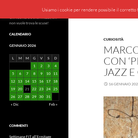
Cerca
BeppeBlog
Usiamo i cookie per rendere possibile il corretto f
Vai
Chi vuol fare trova i mezzi, chi
non vuole trova le scuse!
al
contenuto
CALENDARIO
CURIOSITÀ
GENNAIO 2026
MARCO
CON ‘P
L
M
M
G
V
S
D
1
2
3
4
JAZZ 
5
6
7
8
9
10
11
12
13
14
15
16
17
18
16 GENNAIO 20
19
20
21
22
23
24
25
26
27
28
29
30
31
« Dic
Feb »
COMMENTI
Settimane FIT all’Ermitage