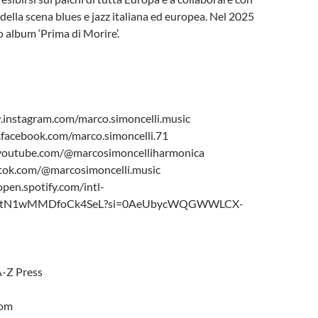
 della scena blues e jazz italiana ed europea. Nel 2025
o album ‘Prima di Morire’.
instagram.com/marco.simoncelli.music
facebook.com/marco.simoncelli.71
outube.com/@marcosimoncelliharmonica
ktok.com/@marcosimoncelli.music
/open.spotify.com/intl-
ffSmntN1wMMDfoCk4SeL?si=0AeUbycWQGWWLCX-
A-Z Press
com