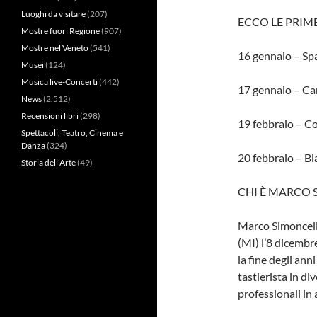
Luoghi da visitare
(207)
ECCO LE PRIME
Mostre fuori Regione
(907)
Mostre nel Veneto
(541)
16 gennaio – Sp
Musei
(124)
Musica live-Concerti
(442)
17 gennaio – Car
News
(2.512)
Recensioni libri
(298)
19 febbraio – Co
Spettacoli, Teatro, Cinema e
Danza
(324)
20 febbraio – Bl
Storia dell'Arte
(49)
CHI È MARCO 
Marco Simoncelli
(MI) l’8 dicembre
la fine degli an
tastierista in di
professionali in