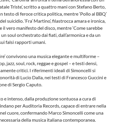
tale Triste’, scritto a quattro mani con Stefano Berto,
n testo di feroce critica politica, mentre ‘Pollo al BBQ’
del suicidio. ‘Fra’ Martino’, filastrocca amara e ironica,
e il vero manifesto del disco, mentre ‘Come sarebbe
 un soul orchestrato dai fiati, dall’armonica e da un
ui falsi rapporti umani.
ire’ convivono una musica elegante e multiforme –
p, jazz, soul, rock, reggae e gospel – e testi densi,
amente critici. I riferimenti ideali di Simoncelli si
onorità di Lucio Dalla, nei testi di Francesco Guccini e
ione di Sergio Caputo.
to e intenso, dalla produzione sontuosa a cura di
indano per Auditoria Records, capace di entrare nella
 nel cuore, confermando Marco Simoncelli come una
 necessaria della musica italiana contemporanea.