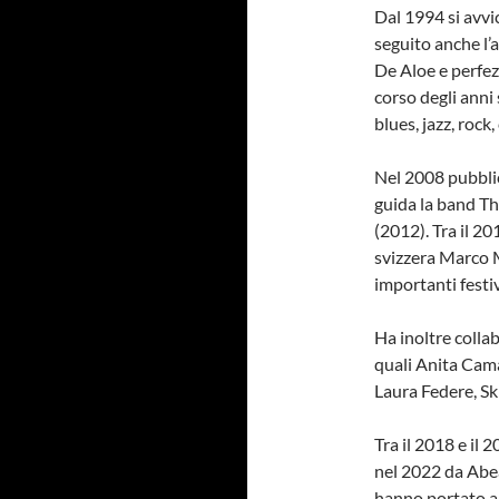
Dal 1994 si avvi
seguito anche l’
De Aloe e perfe
corso degli anni
blues, jazz, rock
Nel 2008 pubblic
guida la band Th
(2012). Tra il 2
svizzera Marco 
importanti festiv
Ha inoltre collab
quali Anita Cama
Laura Federe, Ski
Tra il 2018 e il 
nel 2022 da Abea
hanno portato a 