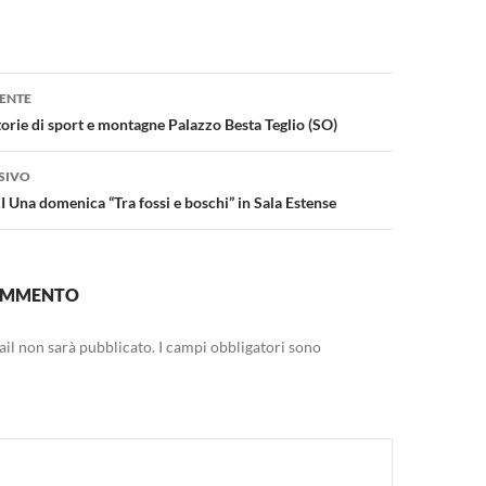
one
ENTE
orie di sport e montagne Palazzo Besta Teglio (SO)
SIVO
na domenica “Tra fossi e boschi” in Sala Estense
COMMENTO
mail non sarà pubblicato.
I campi obbligatori sono