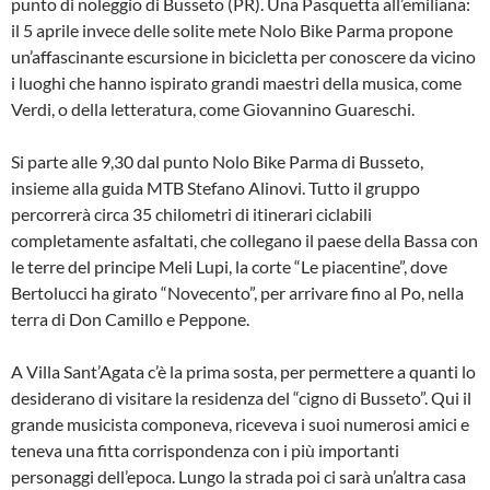
punto di noleggio di Busseto (PR). Una Pasquetta all’emiliana:
il 5 aprile invece delle solite mete Nolo Bike Parma propone
un’affascinante escursione in bicicletta per conoscere da vicino
i luoghi che hanno ispirato grandi maestri della musica, come
Verdi, o della letteratura, come Giovannino Guareschi.
Si parte alle 9,30 dal punto Nolo Bike Parma di Busseto,
insieme alla guida MTB Stefano Alinovi. Tutto il gruppo
percorrerà circa 35 chilometri di itinerari ciclabili
completamente asfaltati, che collegano il paese della Bassa con
le terre del principe Meli Lupi, la corte “Le piacentine”, dove
Bertolucci ha girato “Novecento”, per arrivare fino al Po, nella
terra di Don Camillo e Peppone.
A Villa Sant’Agata c’è la prima sosta, per permettere a quanti lo
desiderano di visitare la residenza del “cigno di Busseto”. Qui il
grande musicista componeva, riceveva i suoi numerosi amici e
teneva una fitta corrispondenza con i più importanti
personaggi dell’epoca. Lungo la strada poi ci sarà un’altra casa