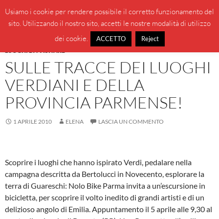
Vai
Cerca
BeppeBlog
Usiamo i cookie per rendere possibile il corretto funzionamento del
al
sito. Utilizzando il nostro sito, accetti le nostre modalità di utilizzo
MENU
contenuto
PRINCI
dei cookie.
ACCETTO
Reject
LUOGHI DA VISITARE
SULLE TRACCE DEI LUOGHI
VERDIANI E DELLA
PROVINCIA PARMENSE!
1 APRILE 2010
ELENA
LASCIA UN COMMENTO
Scoprire i luoghi che hanno ispirato Verdi, pedalare nella
campagna descritta da Bertolucci in Novecento, esplorare la
terra di Guareschi: Nolo Bike Parma invita a un’escursione in
bicicletta, per scoprire il volto inedito di grandi artisti e di un
delizioso angolo di Emilia. Appuntamento il 5 aprile alle 9,30 al