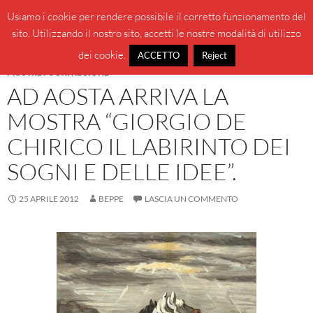
Vai
Cerca
BeppeBlog
Usiamo i cookie per rendere possibile il corretto funzionamento del
al
sito. Utilizzando il nostro sito, accetti le nostre modalità di utilizzo
MENU
contenuto
PRINCI
dei cookie.
ACCETTO
Reject
MOSTRE FUORI REGIONE
AD AOSTA ARRIVA LA
MOSTRA “GIORGIO DE
CHIRICO IL LABIRINTO DEI
SOGNI E DELLE IDEE”.
25 APRILE 2012
BEPPE
LASCIA UN COMMENTO