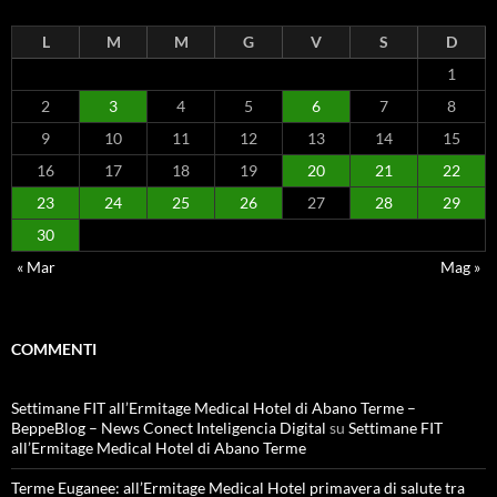
L
M
M
G
V
S
D
1
2
3
4
5
6
7
8
9
10
11
12
13
14
15
16
17
18
19
20
21
22
23
24
25
26
27
28
29
30
« Mar
Mag »
COMMENTI
Settimane FIT all’Ermitage Medical Hotel di Abano Terme –
BeppeBlog – News Conect Inteligencia Digital
su
Settimane FIT
all’Ermitage Medical Hotel di Abano Terme
Terme Euganee: all’Ermitage Medical Hotel primavera di salute tra