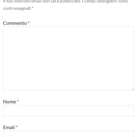
Il tuo indirizzo email non sarà pubblicato.
I campi obbligatori sono
contrassegnati
*
Commento
*
Nome
*
Email
*