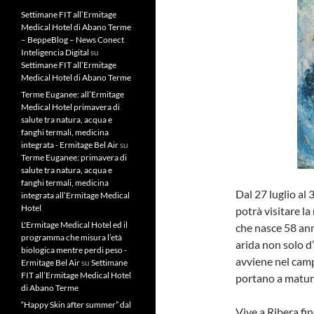
Settimane FIT all’Ermitage
Medical Hotel di Abano Terme
– BeppeBlog – News Conect
Inteligencia Digital
su
Settimane FIT all’Ermitage
Medical Hotel di Abano Terme
Terme Euganee: all’Ermitage
Medical Hotel primavera di
salute tra natura, acqua e
fanghi termali, medicina
integrata - Ermitage Bel Air
su
Terme Euganee: primavera di
salute tra natura, acqua e
fanghi termali, medicina
Dal 27 luglio al 
integrata all’Ermitage Medical
Hotel
potrà visitare l
L'Ermitage Medical Hotel ed il
che nasce 58 anni
programma che misura l’età
arida non solo d
biologica mentre perdi peso -
avviene nel campo
Ermitage Bel Air
su
Settimane
FIT all’Ermitage Medical Hotel
portano a matur
di Abano Terme
“Happy Skin after summer” dal
Vive a Ribera fino