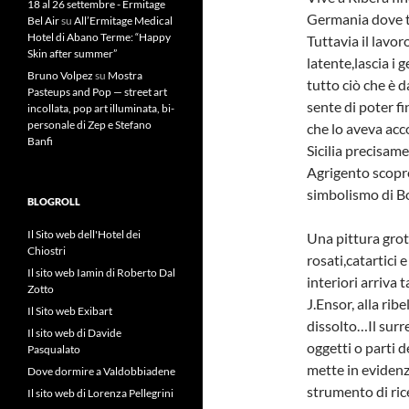
18 al 26 settembre - Ermitage
Germania dove tr
Bel Air
su
All’Ermitage Medical
Hotel di Abano Terme: “Happy
Tuttavia il lavor
Skin after summer”
latente,lascia i g
Bruno Volpez
su
Mostra
tutto ciò che è 
Pasteups and Pop — street art
sente di poter f
incollata, pop art illuminata, bi-
personale di Zep e Stefano
che lo aveva ac
Banfi
Sicilia precisame
Agrigento scopre 
simbolismo di Bos
BLOGROLL
Il Sito web dell'Hotel dei
Una pittura grott
Chiostri
rosati,catartici 
Il sito web Iamin di Roberto Dal
interiori arriva 
Zotto
J.Ensor, alla rib
Il Sito web Exibart
dissolto…Il surr
Il sito web di Davide
oggetti o parti d
Pasqualato
mette in evidenz
Dove dormire a Valdobbiadene
strumento di ric
Il sito web di Lorenza Pellegrini