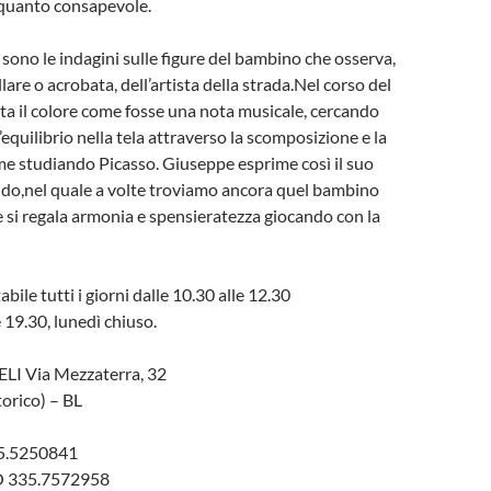
quanto consapevole.
sono le indagini sulle figure del bambino che osserva,
lare o acrobata, dell’artista della strada.Nel corso del
a il colore come fosse una nota musicale, cercando
equilibrio nella tela attraverso la scomposizione e la
rme studiando Picasso. Giuseppe esprime così il suo
do,nel quale a volte troviamo ancora quel bambino
e si regala armonia e spensieratezza giocando con la
abile tutti i giorni dalle 10.30 alle 12.30
e 19.30, lunedì chiuso.
 Via Mezzaterra, 32
torico) – BL
5.5250841
 335.7572958