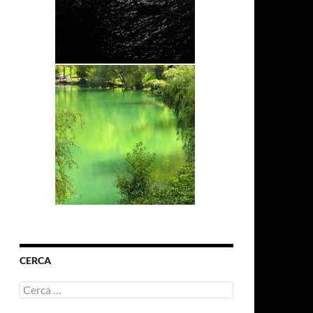
CERCA
Ricerca
per: