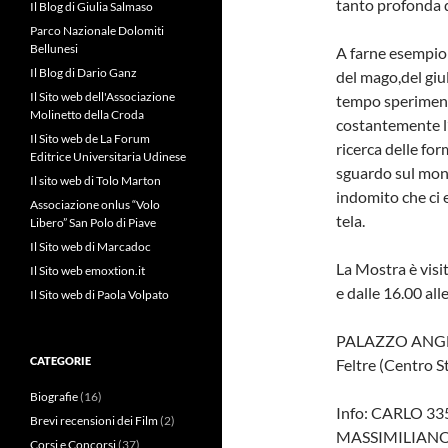
tanto profonda 
Il Blog di Giulia Salmaso
Parco Nazionale Dolomiti
Bellunesi
A farne esempio 
Il Blog di Dario Ganz
del mago,del giul
Il Sito web dell'Associazione
tempo speriment
Molinetto della Croda
costantemente l’
Il Sito web de La Forum
ricerca delle fo
Editrice Universitaria Udinese
sguardo sul mon
Il sito web di Tolo Marton
indomito che ci 
Associazione onlus “Volo
tela.
Libero” San Polo di Piave
Il Sito web di Marcadoc
La Mostra è visit
Il Sito web emoxtion.it
e dalle 16.00 all
Il Sito web di Paola Volpato
PALAZZO ANGELI
CATEGORIE
Feltre (Centro S
Biografie
(16)
Info: CARLO 33
Brevi recensioni dei Film
(2)
MASSIMILIANO
Corsi e Concorsi
(37)