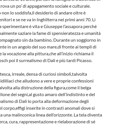
ova un po’ di appagamento sociale e culturale.
o non lo soddisfa,il desiderio di andare oltre è
enitori e se ne va in Inghilterra nei primi anni 70. Lì
da sperimentare è vita e Giuseppe l’assapora perché
inalmente saziare la fame di spensieratezza e umanità
compagnato sin da bambino. Durante un soggiorno in
nte in un angolo del suo mare,di fronte ai templi di
la vocazione alla pittura,che all’inizio richiama il
ch poi il surrealismo di Dalì e più tardi Picasso.
esca, irreale, densa di curiosi simboli,talvolta
e idilliaci che alludono a vere e proprie confessioni
talvolta alla distruzione della figura,come il belga
ellione dei segni,al gusto amaro dell’indistinto e del
ealismo di Dalì lo porta alla deformazione degli
el corpo,effigi inserite in contrasti anomali dove si
a una malinconica linea dell’orizzonte. La tela diventa
erca, cura, rappresentazione e rielaborazione di sé