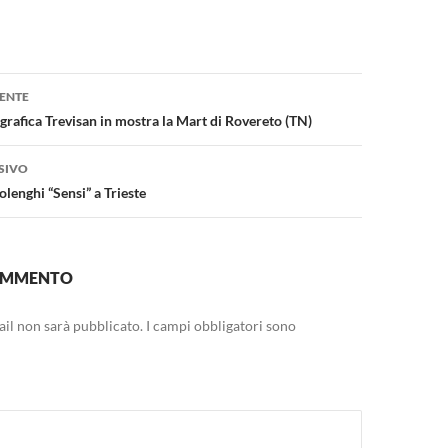
one
ENTE
grafica Trevisan in mostra la Mart di Rovereto (TN)
SIVO
lenghi “Sensi” a Trieste
COMMENTO
mail non sarà pubblicato.
I campi obbligatori sono