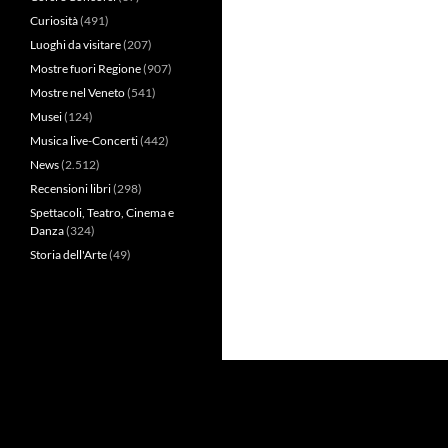
Curiosità
(491)
Luoghi da visitare
(207)
Mostre fuori Regione
(907)
Mostre nel Veneto
(541)
Musei
(124)
Musica live-Concerti
(442)
News
(2.512)
Recensioni libri
(298)
Spettacoli, Teatro, Cinema e
Danza
(324)
Storia dell'Arte
(49)
Privacy Policy
Proudly powered by WordPress