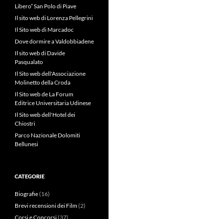
Libero” San Polo di Piave
Il sito web di Lorenza Pellegrini
Il Sito web di Marcadoc
Dove dormire a Valdobbiadene
Il sito web di Davide
Pasqualato
Il Sito web dell'Associazione
Molinetto della Croda
Il Sito web de La Forum
Editrice Universitaria Udinese
Il Sito web dell'Hotel dei
Chiostri
Parco Nazionale Dolomiti
Bellunesi
CATEGORIE
Biografie
(16)
Brevi recensioni dei Film
(2)
Corsi e Concorsi
(37)