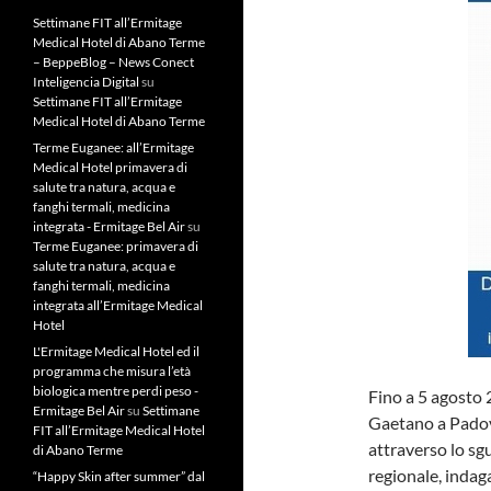
Settimane FIT all’Ermitage
Medical Hotel di Abano Terme
– BeppeBlog – News Conect
Inteligencia Digital
su
Settimane FIT all’Ermitage
Medical Hotel di Abano Terme
Terme Euganee: all’Ermitage
Medical Hotel primavera di
salute tra natura, acqua e
fanghi termali, medicina
integrata - Ermitage Bel Air
su
Terme Euganee: primavera di
salute tra natura, acqua e
fanghi termali, medicina
integrata all’Ermitage Medical
Hotel
L'Ermitage Medical Hotel ed il
programma che misura l’età
biologica mentre perdi peso -
Fino a 5 agosto 
Ermitage Bel Air
su
Settimane
Gaetano a Padova
FIT all’Ermitage Medical Hotel
attraverso lo sg
di Abano Terme
regionale, indaga
“Happy Skin after summer” dal