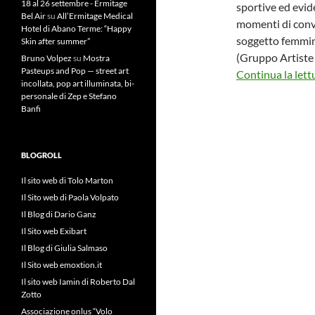
18 al 26 settembre - Ermitage
sportive ed evid
Bel Air
su
All’Ermitage Medical
momenti di conve
Hotel di Abano Terme: “Happy
soggetto femmini
Skin after summer”
(Gruppo Artiste 
Bruno Volpez
su
Mostra
Pasteups and Pop — street art
Continua la lett
incollata, pop art illuminata, bi-
personale di Zep e Stefano
Banfi
BLOGROLL
Il sito web di Tolo Marton
Il Sito web di Paola Volpato
Il Blog di Dario Ganz
Il Sito web Exibart
Il Blog di Giulia Salmaso
Il Sito web emoxtion.it
Il sito web Iamin di Roberto Dal
Zotto
Associazione onlus “Volo