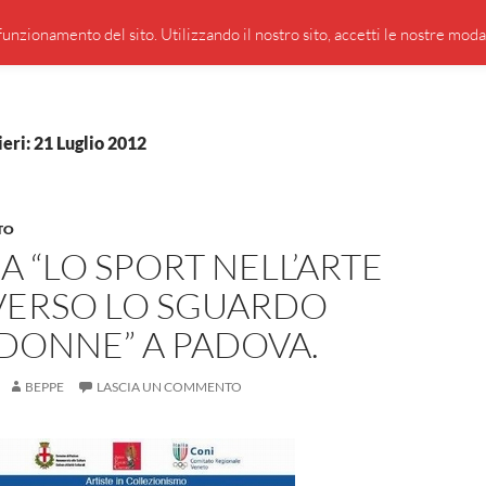
PRESENTAZIONE DI GIUSEPPE BORSOI
SEGNALAZIO
unzionamento del sito. Utilizzando il nostro sito, accetti le nostre modali
ieri: 21 Luglio 2012
TO
 “LO SPORT NELL’ARTE
VERSO LO SGUARDO
DONNE” A PADOVA.
BEPPE
LASCIA UN COMMENTO