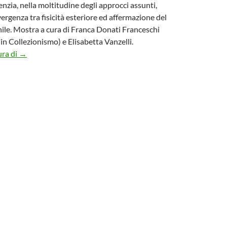
enzia, nella moltitudine degli approcci assunti,
rgenza tra fisicità esteriore ed affermazione del
le. Mostra a cura di Franca Donati Franceschi
in Collezionismo) e Elisabetta Vanzelli.
Mostra “Lo sport nell’arte attraverso lo sguardo delle donne
ura di
→