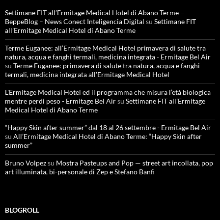
Settimane FIT all’Ermitage Medical Hotel di Abano Terme –
BeppeBlog – News Conect Inteligencia Digital
su
Settimane FIT
all’Ermitage Medical Hotel di Abano Terme
Terme Euganee: all’Ermitage Medical Hotel primavera di salute tra
natura, acqua e fanghi termali, medicina integrata - Ermitage Bel Air
su
Terme Euganee: primavera di salute tra natura, acqua e fanghi
termali, medicina integrata all’Ermitage Medical Hotel
L'Ermitage Medical Hotel ed il programma che misura l’età biologica
mentre perdi peso - Ermitage Bel Air
su
Settimane FIT all’Ermitage
Medical Hotel di Abano Terme
“Happy Skin after summer” dal 18 al 26 settembre - Ermitage Bel Air
su
All’Ermitage Medical Hotel di Abano Terme: “Happy Skin after
summer”
Bruno Volpez
su
Mostra Pasteups and Pop — street art incollata, pop
art illuminata, bi-personale di Zep e Stefano Banfi
BLOGROLL