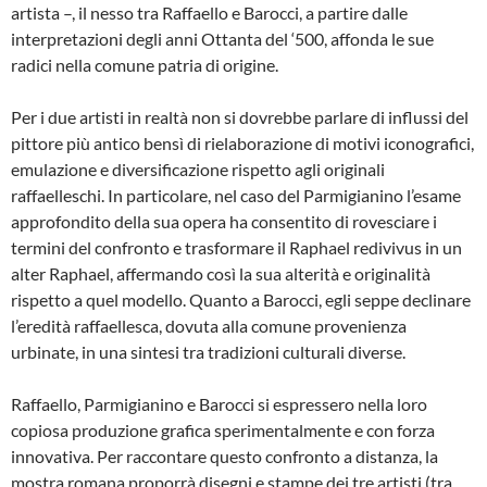
artista –, il nesso tra Raffaello e Barocci, a partire dalle
interpretazioni degli anni Ottanta del ‘500, affonda le sue
radici nella comune patria di origine.
Per i due artisti in realtà non si dovrebbe parlare di influssi del
pittore più antico bensì di rielaborazione di motivi iconografici,
emulazione e diversificazione rispetto agli originali
raffaelleschi. In particolare, nel caso del Parmigianino l’esame
approfondito della sua opera ha consentito di rovesciare i
termini del confronto e trasformare il Raphael redivivus in un
alter Raphael, affermando così la sua alterità e originalità
rispetto a quel modello. Quanto a Barocci, egli seppe declinare
l’eredità raffaellesca, dovuta alla comune provenienza
urbinate, in una sintesi tra tradizioni culturali diverse.
Raffaello, Parmigianino e Barocci si espressero nella loro
copiosa produzione grafica sperimentalmente e con forza
innovativa. Per raccontare questo confronto a distanza, la
mostra romana proporrà disegni e stampe dei tre artisti (tra