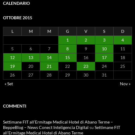
CALENDARIO
OTTOBRE 2015
L
M
M
G
V
S
D
1
2
3
4
5
6
7
8
9
10
11
12
13
14
15
16
17
18
19
20
21
22
23
24
25
26
27
28
29
30
31
« Set
Nov »
COMMENTI
Settimane FIT all’Ermitage Medical Hotel di Abano Terme –
BeppeBlog – News Conect Inteligencia Digital
su
Settimane FIT
all’Ermitage Medical Hotel di Abano Terme