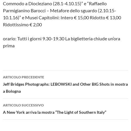
Commodo a Diocleziano (28.1-4.10.15)” e “Raffaello
Parmigianino Barocci – Metafore dello sguardo (2.10.15-
10.1.16)” e Musei Capitolini: Intero € 15,00 Ridotto € 13,00
Ridottissimo € 2,00
orario: Tutti i giorni 9.30-19.30 La biglietteria chiude un’ora
prima
Navigazione
ARTICOLO PRECEDENTE
articolo
Jeff Bridges Photographs: LEBOWSKI and Other BIG Shots in mostra
a Bologna
ARTICOLO SUCCESSIVO
A New York arriva la mostra “The Light of Southern Italy”