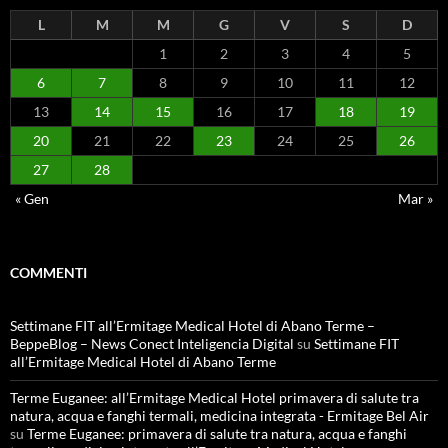
L
M
M
G
V
S
D
1
2
3
4
5
6
7
8
9
10
11
12
13
14
15
16
17
18
19
20
21
22
23
24
25
26
27
28
« Gen
Mar »
COMMENTI
Settimane FIT all’Ermitage Medical Hotel di Abano Terme –
BeppeBlog – News Conect Inteligencia Digital
su
Settimane FIT
all’Ermitage Medical Hotel di Abano Terme
Terme Euganee: all’Ermitage Medical Hotel primavera di salute tra
natura, acqua e fanghi termali, medicina integrata - Ermitage Bel Air
su
Terme Euganee: primavera di salute tra natura, acqua e fanghi