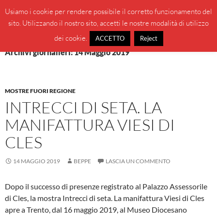
Vai
Cerca
BeppeBlog
Usiamo i cookie per rendere possibile il corretto funzionamento del
al
sito. Utilizzando il nostro sito, accetti le nostre modalità di utilizzo
MENU
contenuto
PRINCI
dei cookie.
ACCETTO
Reject
Archivi giornalieri: 14 Maggio 2019
MOSTRE FUORI REGIONE
INTRECCI DI SETA. LA
MANIFATTURA VIESI DI
CLES
14 MAGGIO 2019
BEPPE
LASCIA UN COMMENTO
Dopo il successo di presenze registrato al Palazzo Assessorile
di Cles, la mostra Intrecci di seta. La manifattura Viesi di Cles
apre a Trento, dal 16 maggio 2019, al Museo Diocesano