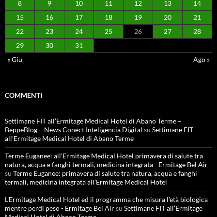
8
9
10
11
12
13
14
15
16
17
18
19
20
21
22
23
24
25
26
27
28
29
30
31
« Giu
Ago »
COMMENTI
Settimane FIT all’Ermitage Medical Hotel di Abano Terme –
BeppeBlog – News Conect Inteligencia Digital
su
Settimane FIT
all’Ermitage Medical Hotel di Abano Terme
Terme Euganee: all’Ermitage Medical Hotel primavera di salute tra
natura, acqua e fanghi termali, medicina integrata - Ermitage Bel Air
su
Terme Euganee: primavera di salute tra natura, acqua e fanghi
termali, medicina integrata all’Ermitage Medical Hotel
L'Ermitage Medical Hotel ed il programma che misura l’età biologica
mentre perdi peso - Ermitage Bel Air
su
Settimane FIT all’Ermitage
Medical Hotel di Abano Terme