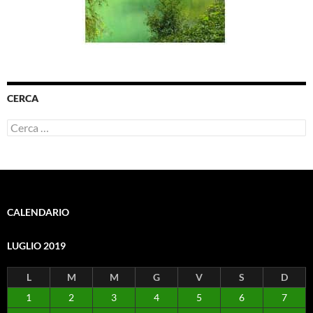
CERCA
Ricerca
per:
CALENDARIO
LUGLIO 2019
L
M
M
G
V
S
D
1
2
3
4
5
6
7