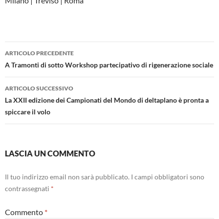
Milano | Treviso | Roma
Navigazione
ARTICOLO PRECEDENTE
articolo
A Tramonti di sotto Workshop partecipativo di rigenerazione sociale
ARTICOLO SUCCESSIVO
La XXII edizione dei Campionati del Mondo di deltaplano è pronta a
spiccare il volo
LASCIA UN COMMENTO
Il tuo indirizzo email non sarà pubblicato.
I campi obbligatori sono
contrassegnati
*
Commento
*