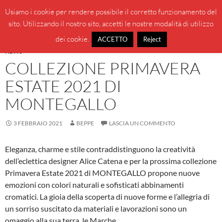
Vai
Cerca
BeppeBlog
Usiamo i cookie per rendere possibile il corretto funzionamento del
al
sito. Utilizzando il nostro sito, accetti le nostre modalità di utilizzo
MENU
contenuto
PRINCI
dei cookie.
ACCETTO
Reject
NEWS
COLLEZIONE PRIMAVERA
ESTATE 2021 DI
MONTEGALLO
3 FEBBRAIO 2021
BEPPE
LASCIA UN COMMENTO
Eleganza, charme e stile contraddistinguono la creatività
dell’eclettica designer Alice Catena e per la prossima collezione
Primavera Estate 2021 di MONTEGALLO propone nuove
emozioni con colori naturali e sofisticati abbinamenti
cromatici. La gioia della scoperta di nuove forme e l’allegria di
un sorriso suscitato da materiali e lavorazioni sono un
omaggio alla sua terra, le Marche.