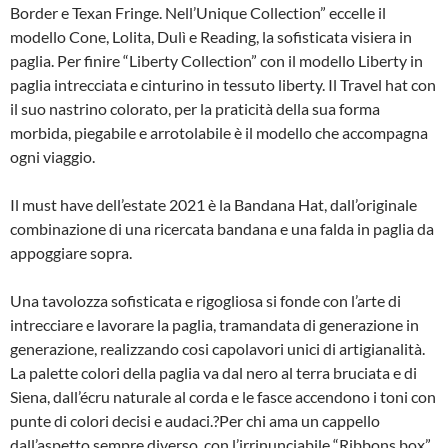
Border e Texan Fringe. Nell’Unique Collection” eccelle il
modello Cone, Lolita, Dulì e Reading, la sofisticata visiera in
paglia. Per finire “Liberty Collection” con il modello Liberty in
paglia intrecciata e cinturino in tessuto liberty. Il Travel hat con
il suo nastrino colorato, per la praticità della sua forma
morbida, piegabile e arrotolabile è il modello che accompagna
ogni viaggio.
Il must have dell’estate 2021 è la Bandana Hat, dall’originale
combinazione di una ricercata bandana e una falda in paglia da
appoggiare sopra.
Una tavolozza sofisticata e rigogliosa si fonde con l’arte di
intrecciare e lavorare la paglia, tramandata di generazione in
generazione, realizzando cosi capolavori unici di artigianalità.
La palette colori della paglia va dal nero al terra bruciata e di
Siena, dall’écru naturale al corda e le fasce accendono i toni con
punte di colori decisi e audaci.?Per chi ama un cappello
dall’aspetto sempre diverso, con l’irrinunciabile “Ribbons box”