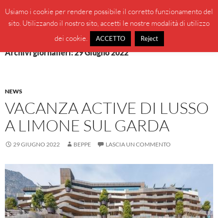
Vai
Cerca
BeppeBlog
Usiamo i cookie per rendere possibile il corretto funzionamento del
al
sito. Utilizzando il nostro sito, accetti le nostre modalità di utilizzo
MENU
contenuto
PRINCI
dei cookie.
ACCETTO
Reject
Archivi giornalieri: 29 Giugno 2022
NEWS
VACANZA ACTIVE DI LUSSO
A LIMONE SUL GARDA
29 GIUGNO 2022
BEPPE
LASCIA UN COMMENTO