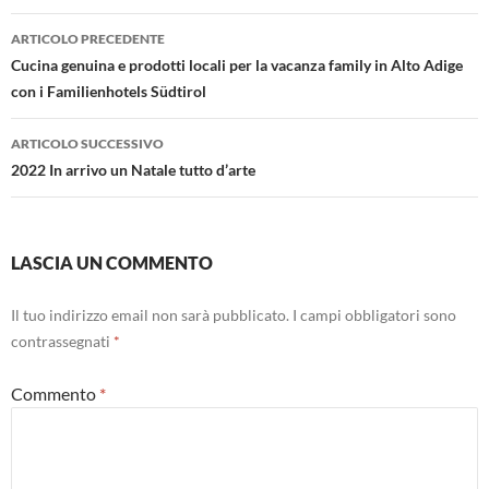
Navigazione
ARTICOLO PRECEDENTE
articolo
Cucina genuina e prodotti locali per la vacanza family in Alto Adige
con i Familienhotels Südtirol
ARTICOLO SUCCESSIVO
2022 In arrivo un Natale tutto d’arte
LASCIA UN COMMENTO
Il tuo indirizzo email non sarà pubblicato.
I campi obbligatori sono
contrassegnati
*
Commento
*