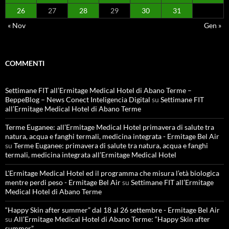
26
27
28
29
30
31
« Nov
Gen »
COMMENTI
Settimane FIT all’Ermitage Medical Hotel di Abano Terme –
BeppeBlog – News Conect Inteligencia Digital
su
Settimane FIT
all’Ermitage Medical Hotel di Abano Terme
Terme Euganee: all’Ermitage Medical Hotel primavera di salute tra
natura, acqua e fanghi termali, medicina integrata - Ermitage Bel Air
su
Terme Euganee: primavera di salute tra natura, acqua e fanghi
termali, medicina integrata all’Ermitage Medical Hotel
L'Ermitage Medical Hotel ed il programma che misura l’età biologica
mentre perdi peso - Ermitage Bel Air
su
Settimane FIT all’Ermitage
Medical Hotel di Abano Terme
“Happy Skin after summer” dal 18 al 26 settembre - Ermitage Bel Air
su
All’Ermitage Medical Hotel di Abano Terme: “Happy Skin after
summer”