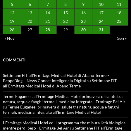
5
6
7
8
9
10
11
12
13
14
15
16
17
18
19
20
21
22
23
24
25
26
27
28
29
30
31
« Nov
Gen »
COMMENTI
Settimane FIT all’Ermitage Medical Hotel di Abano Terme –
BeppeBlog – News Conect Inteligencia Digital
su
Settimane FIT
all’Ermitage Medical Hotel di Abano Terme
Terme Euganee: all’Ermitage Medical Hotel primavera di salute tra
natura, acqua e fanghi termali, medicina integrata - Ermitage Bel Air
su
Terme Euganee: primavera di salute tra natura, acqua e fanghi
termali, medicina integrata all’Ermitage Medical Hotel
L'Ermitage Medical Hotel ed il programma che misura l’età biologica
mentre perdi peso - Ermitage Bel Air
su
Settimane FIT all’Ermitage