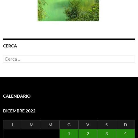
CERCA
Ricerca
per:
CALENDARIO
DICEMBRE 2022
L
M
M
G
V
S
D
1
2
3
4