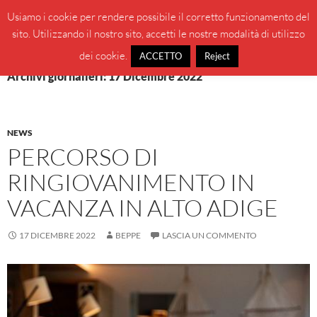
Vai
Cerca
BeppeBlog
Usiamo i cookie per rendere possibile il corretto funzionamento del
al
sito. Utilizzando il nostro sito, accetti le nostre modalità di utilizzo
MENU
contenuto
PRINCI
dei cookie.
ACCETTO
Reject
Archivi giornalieri: 17 Dicembre 2022
NEWS
PERCORSO DI
RINGIOVANIMENTO IN
VACANZA IN ALTO ADIGE
17 DICEMBRE 2022
BEPPE
LASCIA UN COMMENTO