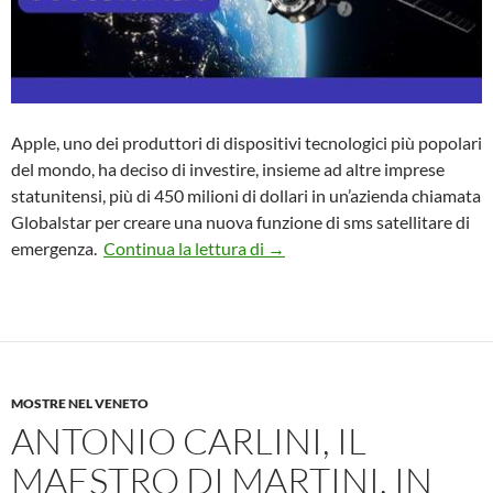
Apple, uno dei produttori di dispositivi tecnologici più popolari
del mondo, ha deciso di investire, insieme ad altre imprese
statunitensi, più di 450 milioni di dollari in un’azienda chiamata
Globalstar per creare una nuova funzione di sms satellitare di
Il nuovo servizio SOS satellita
emergenza.
Continua la lettura di
→
MOSTRE NEL VENETO
ANTONIO CARLINI, IL
MAESTRO DI MARTINI, IN