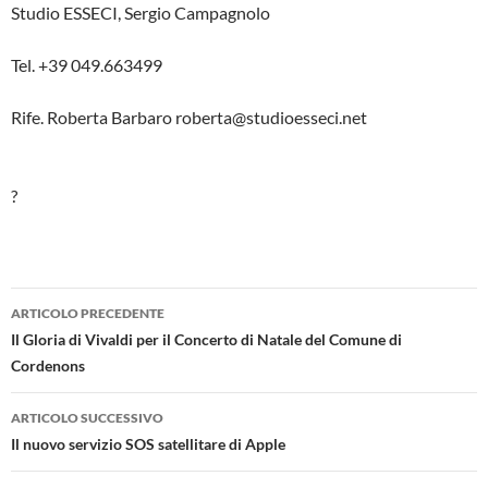
Studio ESSECI, Sergio Campagnolo
Tel. +39 049.663499
Rife. Roberta Barbaro roberta@studioesseci.net
?
Navigazione
ARTICOLO PRECEDENTE
articolo
Il Gloria di Vivaldi per il Concerto di Natale del Comune di
Cordenons
ARTICOLO SUCCESSIVO
Il nuovo servizio SOS satellitare di Apple