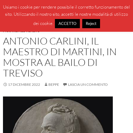
Vai
Cerca
BeppeBlog
Usiamo i cookie per rendere possibile il corretto funzionamento del
al
sito. Utilizzando il nostro sito, accetti le nostre modalità di utilizzo
MENU
contenuto
PRINCI
dei cookie.
ACCETTO
Reject
MOSTRE NEL VENETO
ANTONIO CARLINI, IL
MAESTRO DI MARTINI, IN
MOSTRA AL BAILO DI
TREVISO
17 DICEMBRE 2022
BEPPE
LASCIA UN COMMENTO