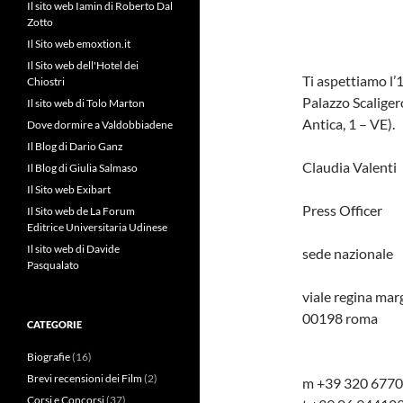
Il sito web Iamin di Roberto Dal
Zotto
Il Sito web emoxtion.it
Il Sito web dell'Hotel dei
Ti aspettiamo l’
Chiostri
Palazzo Scaliger
Il sito web di Tolo Marton
Antica, 1 – VE).
Dove dormire a Valdobbiadene
Il Blog di Dario Ganz
Claudia Valenti
Il Blog di Giulia Salmaso
Il Sito web Exibart
Press Officer
Il Sito web de La Forum
Editrice Universitaria Udinese
Il sito web di Davide
sede nazionale
Pasqualato
viale regina mar
00198 roma
CATEGORIE
Biografie
(16)
Brevi recensioni dei Film
(2)
m +39 320 677
Corsi e Concorsi
(37)