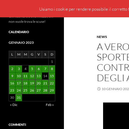
Cerca
BeppeBlog
Usiamo i cookie per rendere possibile il corretto f
Vai
Chi vuol fare trova i mezzi, chi
non vuole trova le scuse!
al
contenuto
CALENDARIO
NEWS
GENNAIO 2023
A VER
SPORTE
L
M
M
G
V
S
D
1
CONTR
2
3
4
5
6
7
8
DEGLI 
9
10
11
12
13
14
15
16
17
18
19
20
21
22
10 GENNAIO 20
23
24
25
26
27
28
29
30
31
« Dic
Feb »
COMMENTI