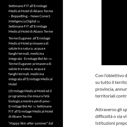
Settimane FIT all’Ermitage
Medical Hotel di Abano Terme
– BeppeBlog – News Conect
Inteligencia Digital
su
Settimane FIT all’Ermitage
Medical Hotel di Abano Terme
Terme Euganee: all’Ermitage
Medical Hotel primavera di
salute tra natura, acqua e
fanghi termali, medicina
integrata - Ermitage Bel Air
su
Terme Euganee: primavera di
salute tra natura, acqua e
fanghi termali, medicina
Con l’obiettivo d
integrata all’Ermitage Medical
su tutto il terri
Hotel
provincia, annun
L'Ermitage Medical Hotel ed il
territoriali cont
programma che misura l’età
biologica mentre perdi peso -
Ermitage Bel Air
su
Settimane
Attraverso gli s
FIT all’Ermitage Medical Hotel
difficoltà o sia 
di Abano Terme
Istituzioni prepo
“Happy Skin after summer” dal