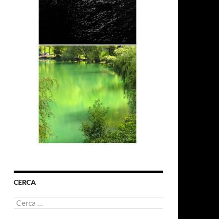
CERCA
Ricerca
per: