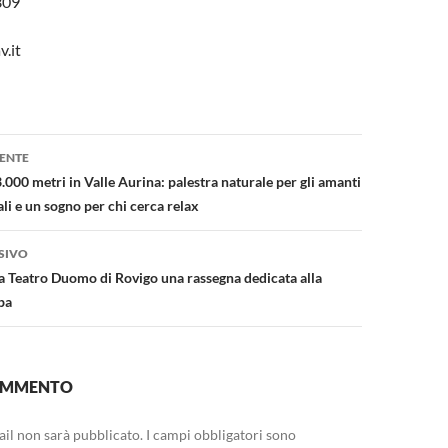
309
v.it
one
ENTE
.000 metri in Valle Aurina: palestra naturale per gli amanti
ali e un sogno per chi cerca relax
SIVO
ma Teatro Duomo di Rovigo una rassegna dedicata alla
pa
COMMENTO
mail non sarà pubblicato.
I campi obbligatori sono