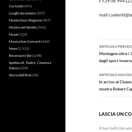
t +39 06 94412
Curiosità
(491)
Luoghi da visitare
(207)
mail c.valenti@la
Mostre fuori Regione
(907)
Mostre nel Veneto
(541)
Musei
(124)
Musica live-Concerti
(442)
Navigazi
ARTICOLO PRECED
News
(2.512)
articolo
Montagne oltre i 3
Recensioni libri
(298)
degli sport invern
Spettacoli, Teatro, Cinema e
Danza
(324)
ARTICOLO SUCCES
Storia dell'Arte
(49)
In arrivo al Cine
mostra Robert Ca
LASCIA UN 
Il tuo indirizzo e