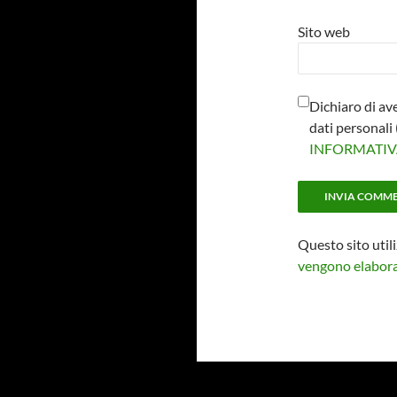
Sito web
Dichiaro di av
dati personal
INFORMATI
Questo sito util
vengono elaborat