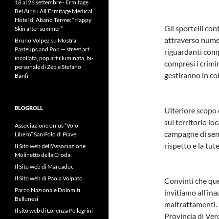
18 al 26 settembre - Ermitage
Bel Air
su
All’Ermitage Medical
Hotel di Abano Terme: “Happy
Gli sportelli co
Skin after summer”
attraverso numer
Bruno Volpez
su
Mostra
Pasteups and Pop — street art
riguardanti comp
incollata, pop art illuminata, bi-
compresi i crimin
personale di Zep e Stefano
gestiranno in col
Banfi
BLOGROLL
Ulteriore scopo d
sul territorio l
Associazione onlus “Volo
campagne di sens
Libero” San Polo di Piave
rispetto e la tute
Il Sito web dell'Associazione
Molinetto della Croda
Il Sito web di Marcadoc
Il Sito web di Paola Volpato
Convinti che que
Parco Nazionale Dolomiti
invitiamo all’in
Bellunesi
maltrattamenti. 
Il sito web di Lorenza Pellegrini
Provincia di Ver