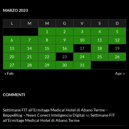
MARZO 2023
L
M
M
G
V
S
D
1
2
3
4
5
6
7
8
9
10
11
12
13
14
15
16
17
18
19
20
21
22
23
24
25
26
27
28
29
30
31
« Feb
Apr »
COMMENTI
Settimane FIT all’Ermitage Medical Hotel di Abano Terme –
BeppeBlog – News Conect Inteligencia Digital
su
Settimane FIT
all’Ermitage Medical Hotel di Abano Terme