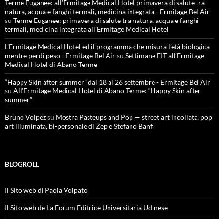
Terme Euganee: all’Ermitage Medical Hotel primavera di salute tra
natura, acqua e fanghi termali, medicina integrata - Ermitage Bel Air
su
Terme Euganee: primavera di salute tra natura, acqua e fanghi
termali, medicina integrata all’Ermitage Medical Hotel
L'Ermitage Medical Hotel ed il programma che misura l’età biologica
mentre perdi peso - Ermitage Bel Air
su
Settimane FIT all’Ermitage
Medical Hotel di Abano Terme
“Happy Skin after summer” dal 18 al 26 settembre - Ermitage Bel Air
su
All’Ermitage Medical Hotel di Abano Terme: “Happy Skin after
summer”
Bruno Volpez
su
Mostra Pasteups and Pop — street art incollata, pop
art illuminata, bi-personale di Zep e Stefano Banfi
BLOGROLL
Il Sito web di Paola Volpato
Il Sito web de La Forum Editrice Universitaria Udinese