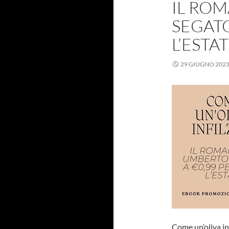
IL RO
SEGATO
L’ESTAT
29 GIUGNO 202
Come un’oliva inf