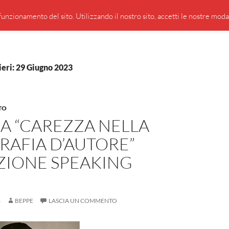
PRESENTAZIONE DI GIUSEPPE BORSOI
SEGNALAZIO
unzionamento del sito. Utilizzando il nostro sito, accetti le nostre modali
ieri: 29 Giugno 2023
TO
A “CAREZZA NELLA
RAFIA D’AUTORE”
ZIONE SPEAKING
S
3
BEPPE
LASCIA UN COMMENTO