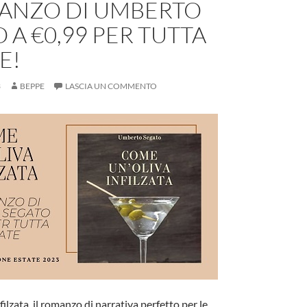
MANZO DI UMBERTO
 A €0,99 PER TUTTA
E!
3
BEPPE
LASCIA UN COMMENTO
ilzata, il romanzo di narrativa perfetto per le