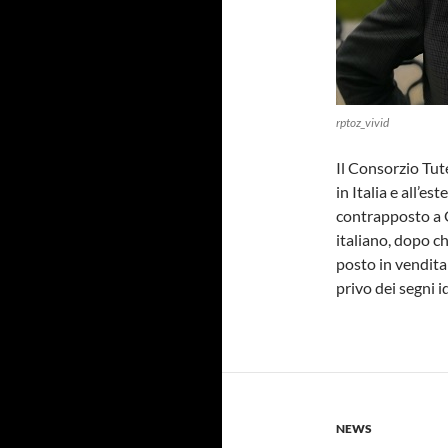
rptoz_vivid
Il Consorzio Tut
in Italia e all’es
contrapposto a G
italiano, dopo c
posto in vendita
privo dei segni i
NEWS