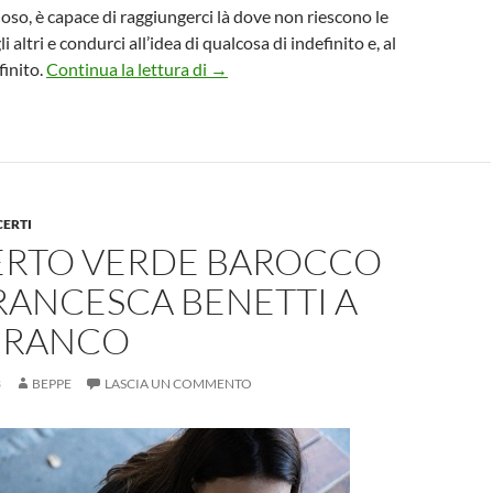
ioso, è capace di raggiungerci là dove non riescono le
li altri e condurci all’idea di qualcosa di indefinito e, al
Mostra “CAREZZA nella Fotografia d’
finito.
Continua la lettura di
→
CERTI
RTO VERDE BAROCCO
RANCESCA BENETTI A
BRANCO
3
BEPPE
LASCIA UN COMMENTO