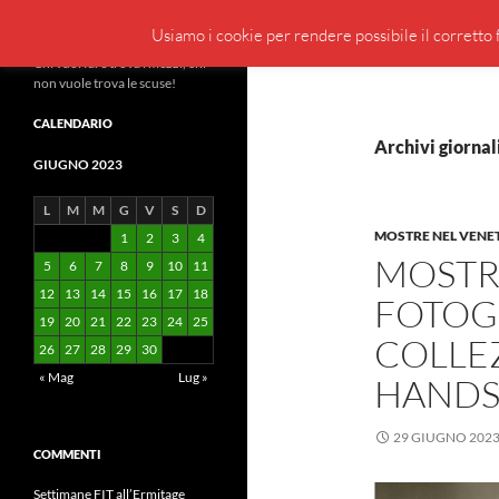
Cerca
BeppeBlog
Usiamo i cookie per rendere possibile il corretto f
Vai
Chi vuol fare trova i mezzi, chi
non vuole trova le scuse!
al
contenuto
CALENDARIO
Archivi giornal
GIUGNO 2023
L
M
M
G
V
S
D
MOSTRE NEL VENE
1
2
3
4
MOSTR
5
6
7
8
9
10
11
12
13
14
15
16
17
18
FOTOG
19
20
21
22
23
24
25
COLLE
26
27
28
29
30
« Mag
Lug »
HAND
29 GIUGNO 202
COMMENTI
Settimane FIT all’Ermitage