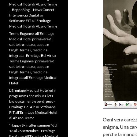
Medical Hotel di Abano Terme
– BeppeBlog – News Conect
Inteligencia Digital
su
Settimane FIT all’Ermitage
Medical Hotel di Abano Terme
Terme Euganee: all’Ermitage
Medical Hotel primavera di
salute tra natura, acqua e
fanghi termali, medicina
integrata - Ermitage Bel Air
su
Terme Euganee: primavera di
salute tra natura, acqua e
fanghi termali, medicina
integrata all’Ermitage Medical
Hotel
L'Ermitage Medical Hotel ed il
programma che misura l’età
biologica mentre perdi peso -
Ermitage Bel Air
su
Settimane
FIT all’Ermitage Medical Hotel
di Abano Terme
Ogni vera carezz
“Happy Skin after summer” dal
enigma. Una care
18 al 26 settembre - Ermitage
perché la mano c
Bel Air
su
All’Ermitage Medical