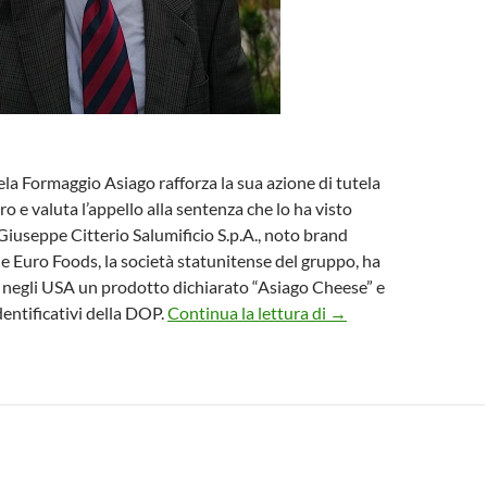
ela Formaggio Asiago rafforza la sua azione di tutela
tero e valuta l’appello alla sentenza che lo ha visto
iuseppe Citterio Salumificio S.p.A., noto brand
he Euro Foods, la società statunitense del gruppo, ha
 negli USA un prodotto dichiarato “Asiago Cheese” e
L’Asiago DOP contro l
dentificativi della DOP.
Continua la lettura di
→