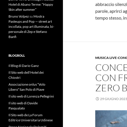
abbraccio silenz
Hotel di Abano Terme: “Happy
Skin after summer”
parole, aprirci ag
Bruno Volpez
su
Mostra
tempo stesso, in
Pasteups and Pop — street art
incollata, pop art illuminata, bi-
personale di Zep e Stefano
Banfi
BLOGROLL
MUSICA LIVE-CON
CONCE
Il Blog di Dario Ganz
Il Sito web dell'Hotel dei
CON F
Chiostri
ZERO 
Associazione onlus “Volo
Libero” San Polo di Piave
Il sito web di Lorenza Pellegrini
29 GIUGNO 202
Il sito web di Davide
Pasqualato
Il Sito web de La Forum
Editrice Universitaria Udinese
Parco Nazionale Dolomiti