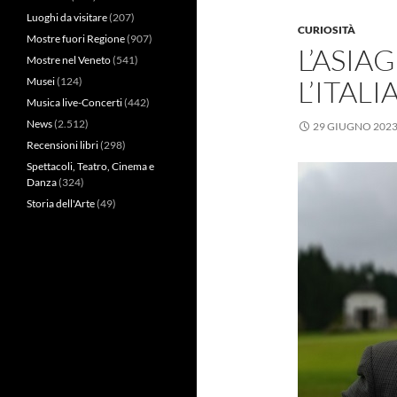
Luoghi da visitare
(207)
CURIOSITÀ
Mostre fuori Regione
(907)
L’ASI
Mostre nel Veneto
(541)
L’ITAL
Musei
(124)
Musica live-Concerti
(442)
News
(2.512)
29 GIUGNO 202
Recensioni libri
(298)
Spettacoli, Teatro, Cinema e
Danza
(324)
Storia dell'Arte
(49)