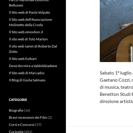
Bellunesi
Il Sito web di Paola Volpato
Il Sito web dell'Associazione
Molinetto della Croda
Il Sito web emoxtion.it
Il sito web di Tolo Marton
Il sito web Iamin di Roberto Dal
Zotto
Il Sito web Exibart
Dove dormire a Valdobbiadene
Sabato 1° luglio 
Il Sito web di Marcadoc
Gaetano Cozzi, n
Il Blog di Giulia Salmaso
di musica, teatr
Benetton Studi R
CATEGORIE
direzione artisti
Biografie
(16)
Brevi recensioni dei Film
(2)
Corsi e Concorsi
(37)
Curiosità
(491)