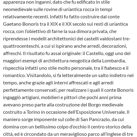
apparenza non inganni, dato che fu edificato in stile
neomedievale sulle rovine di un’antica rocca in tempi
relativamente recenti. Infatti fu fatto costruire dal conte
Gaetano Bonoris tra il XIX e il XX secolo sui resti di un’antica
rocca, con l’obiettivo di farne la sua dimora privata, che
riprendesse i modelli architettonici dei castelli valdostani tre-
quattrocenteschi, a cui si ispirano anche arredi, decorazioni,
affreschi. Il risultato fu assai originale: il Castello, oggi uno dei
maggiori esempi di architettura neogotica della Lombardia,
rispecchia infatti uno stile molto personale, tra il fiabesco e il
romantico. Visitandolo, si fa letteralmente un salto indietro nel
tempo, anche grazie agli interni affrescati e agli arredi
perfettamente conservati, per realizzare i quali il conte Bonoris
ingaggiò artigiani, mobilieri e pittori che pochi anni prima
avevano preso parte alla costruzione del Borgo medievale
costruito a Torino in occasione dell’Esposizione Universale. Il
maniero sorge imponente sul colle di San Pancrazio, da cui
domina con un bellissimo colpo d’occhio il centro storico della
città, ed è circondato da un meraviglioso parco all’inglese di tre