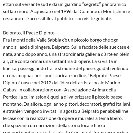
ettari sul versante sud e da un giardino “segreto” panoramico
sul lato nord. Acquistato nel 1996 dal Comune di Montichiari e
restaurato, è accessibile al pubblico con visite guidate.
Belprato, il Paese Dipinto
Fra i monti della Valle Sabbia c’è un piccolo borgo che ogni
anno si lascia dipingere, Belprato. Sulle facciate delle sue case è
nata, anno dopo anno, una straordinaria galleria d’arte en plein
air, che conta ormai una settantina di opere. La si visita in
libertà, passeggiando fra le stradine del paese, guidati volendo
da una mappa che si può scaricare on line. “Belprato Paese
Dipinto” nasce nel 2012 dall’idea dell’artista locale Marino
Gabusi in collaborazione con l’Associazione Anima della
Pertica, la cui mission è quella di valorizzare il piccolo paese
montano. Da allora, ogni anno pittori, decoratori, grafici italiani
e stranieri vengono invitati in agosto a Belprato per abbellirne
le case con la realizzazione di opere e murales a tema libero,
che spaziano da narrazioni della storia locale fino a
composizioni astratte. Il risultato è un mix di forme espressive