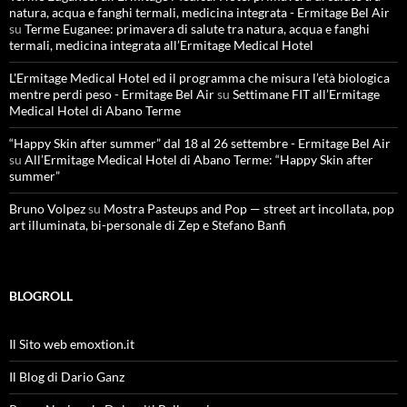
natura, acqua e fanghi termali, medicina integrata - Ermitage Bel Air
su
Terme Euganee: primavera di salute tra natura, acqua e fanghi
termali, medicina integrata all’Ermitage Medical Hotel
L'Ermitage Medical Hotel ed il programma che misura l’età biologica
mentre perdi peso - Ermitage Bel Air
su
Settimane FIT all’Ermitage
Medical Hotel di Abano Terme
“Happy Skin after summer” dal 18 al 26 settembre - Ermitage Bel Air
su
All’Ermitage Medical Hotel di Abano Terme: “Happy Skin after
summer”
Bruno Volpez
su
Mostra Pasteups and Pop — street art incollata, pop
art illuminata, bi-personale di Zep e Stefano Banfi
BLOGROLL
Il Sito web emoxtion.it
Il Blog di Dario Ganz