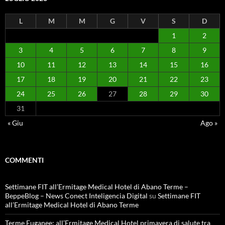
L
M
M
G
V
S
D
1
2
3
4
5
6
7
8
9
10
11
12
13
14
15
16
17
18
19
20
21
22
23
24
25
26
27
28
29
30
31
« Giu
Ago »
COMMENTI
Settimane FIT all’Ermitage Medical Hotel di Abano Terme –
BeppeBlog – News Conect Inteligencia Digital
su
Settimane FIT
all’Ermitage Medical Hotel di Abano Terme
Terme Euganee: all’Ermitage Medical Hotel primavera di salute tra