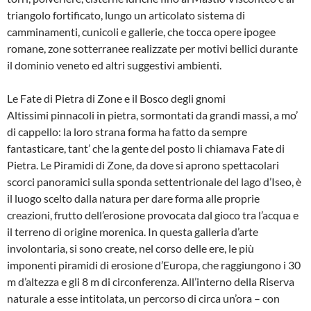
triangolo fortificato, lungo un articolato sistema di
camminamenti, cunicoli e gallerie, che tocca opere ipogee
romane, zone sotterranee realizzate per motivi bellici durante
il dominio veneto ed altri suggestivi ambienti.
Le Fate di Pietra di Zone e il Bosco degli gnomi
Altissimi pinnacoli in pietra, sormontati da grandi massi, a mo’
di cappello: la loro strana forma ha fatto da sempre
fantasticare, tant’ che la gente del posto li chiamava Fate di
Pietra. Le Piramidi di Zone, da dove si aprono spettacolari
scorci panoramici sulla sponda settentrionale del lago d’Iseo, è
il luogo scelto dalla natura per dare forma alle proprie
creazioni, frutto dell’erosione provocata dal gioco tra l’acqua e
il terreno di origine morenica. In questa galleria d’arte
involontaria, si sono create, nel corso delle ere, le più
imponenti piramidi di erosione d’Europa, che raggiungono i 30
m d’altezza e gli 8 m di circonferenza. All’interno della Riserva
naturale a esse intitolata, un percorso di circa un’ora – con