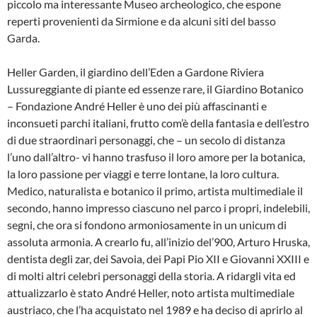
piccolo ma interessante Museo archeologico, che espone
reperti provenienti da Sirmione e da alcuni siti del basso
Garda.
Heller Garden, il giardino dell’Eden a Gardone Riviera
Lussureggiante di piante ed essenze rare, il Giardino Botanico
– Fondazione André Heller è uno dei più affascinanti e
inconsueti parchi italiani, frutto com’è della fantasia e dell’estro
di due straordinari personaggi, che – un secolo di distanza
l’uno dall’altro- vi hanno trasfuso il loro amore per la botanica,
la loro passione per viaggi e terre lontane, la loro cultura.
Medico, naturalista e botanico il primo, artista multimediale il
secondo, hanno impresso ciascuno nel parco i propri, indelebili,
segni, che ora si fondono armoniosamente in un unicum di
assoluta armonia. A crearlo fu, all’inizio del’900, Arturo Hruska,
dentista degli zar, dei Savoia, dei Papi Pio XII e Giovanni XXIII e
di molti altri celebri personaggi della storia. A ridargli vita ed
attualizzarlo è stato André Heller, noto artista multimediale
austriaco, che l’ha acquistato nel 1989 e ha deciso di aprirlo al