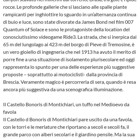
rocce. Le profonde gallerie che si lasciano alle spalle piante
rampicanti per inghiottire lo sguardo in un’alternanza continua
di buio e luce, sono state divorate da James Bond nel film 007
Quantum of Solace e sono le protagoniste della location del
conosciutissimo videogame Ride3. La strada, che si inerpica dai
65 m del lungolago ai 423 m del borgo di Pieve di Tremosine, è
un vero gioiello di ingegneria che nel 1913 ha avuto il merito di
porre fine a una situazione di isolamento plurisecolare ed oggi
rappresenta lo spunto per una delle esperienze più suggestive
proposte – soprattutto ai motociclisti- dalla provincia di
Brescia. Veramente magico è percorrerla di sera, quando è resa
ancora più suggestiva da una scenografica illuminazione.
Il Castello Bonoris di Montichiari, un tuffo nel Medioevo da
favola
Il Castello d Bonoris di Montichiari pare uscito da una favola,
con le torri e le merlature che riportano a secoli e secoli fa, il
grande parco con alberi secolari e il giardino pensile. Ma la sua