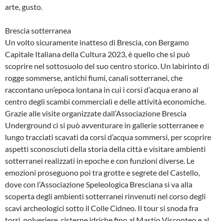
arte, gusto.
Brescia sotterranea
Un volto sicuramente inatteso di Brescia, con Bergamo
Capitale Italiana della Cultura 2023, è quello che si può
scoprire nel sottosuolo del suo centro storico. Un labirinto di
rogge sommerse, antichi fiumi, canali sotterranei, che
raccontano un’epoca lontana in cui i corsi d’acqua erano al
centro degli scambi commerciali e delle attività economiche.
Grazie alle visite organizzate dall’Associazione Brescia
Underground ci si può avventurare in gallerie sotterranee e
lungo tracciati scavati da corsi d’acqua sommersi, per scoprire
aspetti sconosciuti della storia della città e visitare ambienti
sotterranei realizzati in epoche e con funzioni diverse. Le
emozioni proseguono poi tra grotte e segrete del Castello,
dove con l’Associazione Speleologica Bresciana si va alla
scoperta degli ambienti sotterranei rinvenuti nel corso degli
scavi archeologici sotto il Colle Cidneo. Il tour si snoda fra
torri, polveriere, cisterne idriche fino al Mastio Visconteo e al