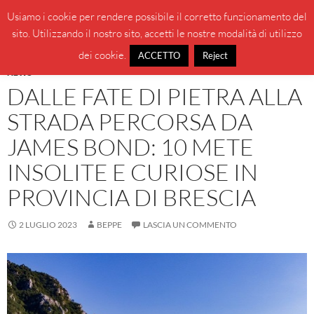
Vai
Cerca
BeppeBlog
Usiamo i cookie per rendere possibile il corretto funzionamento del
al
sito. Utilizzando il nostro sito, accetti le nostre modalità di utilizzo
MENU
contenuto
PRINCI
dei cookie.
ACCETTO
Reject
NEWS
DALLE FATE DI PIETRA ALLA
STRADA PERCORSA DA
JAMES BOND: 10 METE
INSOLITE E CURIOSE IN
PROVINCIA DI BRESCIA
2 LUGLIO 2023
BEPPE
LASCIA UN COMMENTO