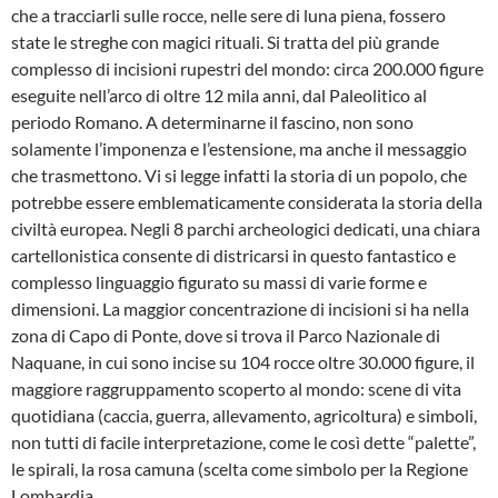
che a tracciarli sulle rocce, nelle sere di luna piena, fossero
state le streghe con magici rituali. Si tratta del più grande
complesso di incisioni rupestri del mondo: circa 200.000 figure
eseguite nell’arco di oltre 12 mila anni, dal Paleolitico al
periodo Romano. A determinarne il fascino, non sono
solamente l’imponenza e l’estensione, ma anche il messaggio
che trasmettono. Vi si legge infatti la storia di un popolo, che
potrebbe essere emblematicamente considerata la storia della
civiltà europea. Negli 8 parchi archeologici dedicati, una chiara
cartellonistica consente di districarsi in questo fantastico e
complesso linguaggio figurato su massi di varie forme e
dimensioni. La maggior concentrazione di incisioni si ha nella
zona di Capo di Ponte, dove si trova il Parco Nazionale di
Naquane, in cui sono incise su 104 rocce oltre 30.000 figure, il
maggiore raggruppamento scoperto al mondo: scene di vita
quotidiana (caccia, guerra, allevamento, agricoltura) e simboli,
non tutti di facile interpretazione, come le così dette “palette”,
le spirali, la rosa camuna (scelta come simbolo per la Regione
Lombardia.