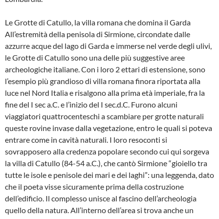
Le Grotte di Catullo, la villa romana che domina il Garda
All’estremità della penisola di Sirmione, circondate dalle
azzurre acque del lago di Garda e immerse nel verde degli ulivi,
le Grotte di Catullo sono una delle più suggestive aree
archeologiche italiane. Con i loro 2 ettari di estensione, sono
l’esempio più grandioso di villa romana finora riportata alla
luce nel Nord Italia e risalgono alla prima età imperiale, fra la
fine del I sec a.C. e l’inizio del I sec.d.C. Furono alcuni
viaggiatori quattrocenteschi a scambiare per grotte naturali
queste rovine invase dalla vegetazione, entro le quali si poteva
entrare come in cavità naturali. I loro resoconti si
sovrapposero alla credenza popolare secondo cui qui sorgeva
la villa di Catullo (84-54 a.C.), che cantò Sirmione “gioiello tra
tutte le isole e penisole dei mari e dei laghi”: una leggenda, dato
che il poeta visse sicuramente prima della costruzione
dell’edificio. Il complesso unisce al fascino dell’archeologia
quello della natura. All’interno dell’area si trova anche un