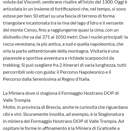
volute dai Visconti, sembrano risalire all’inizio del 1300. Oggi è
articolata in un insieme di fortificazioni che, nel tempo, si sono
estese per ben 50 ettari su una fascia di terreno di forma
triangolare incastonata tra la riva del lago d’Idro e il versante
del monte Censo, fino a raggiungerne quasi la cima, con un
dislivello che va dai 371 ai 1050 metri. Due i nuclei principali: la
rocca veneziana, la più antica, a sud e quella napoleonica, che
orla la parte settentrionale della montagna. Visitarla è una
piacevole e sportiva avventura e richiede scarponcini da
trekking. Si può scegliere fra 2 itinerari di varia lunghezza, tutti
percorribili solo con guida: il Percorso Napoleonico e il
Percorso dalla Serenissima al Regno d’Italia.
La Miniera dove si stagiona il Formaggio Nostrano DOP di
Valle Trompia
Molte, in provincia di Brescia, anche le curiosità che riguardano
cibi e vini. Sicuramente insolita, ad esempio, è la Stagionatura
in miniera del Formaggio Nostrano DOP di Valle Trompia. Ad
ospitare le forme in affinamento è la Miniera di Graticelle a