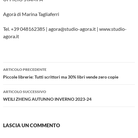
Agorà di Marina Tagliaferri
Tel. +39 048162385 | agora@studio-agora.it | www.studio-
agora.it
Navigazione
ARTICOLO PRECEDENTE
articolo
Piccole librerie: Tutti scrittori ma 30% libri vende zero copie
ARTICOLO SUCCESSIVO
WEILI ZHENG AUTUNNO INVERNO 2023-24
LASCIA UN COMMENTO