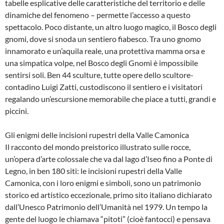
tabelle esplicative delle caratteristiche del territorio e delle
dinamiche del fenomeno – permette l’accesso a questo
spettacolo. Poco distante, un altro luogo magico, il Bosco degli
gnomi, dove si snoda un sentiero fiabesco. Tra uno gnomo
innamorato e un’aquila reale, una protettiva mamma orsa e
una simpatica volpe, nel Bosco degli Gnomi è impossibile
sentirsi soli. Ben 44 sculture, tutte opere dello scultore-
contadino Luigi Zatti, custodiscono il sentiero e i visitatori
regalando un’escursione memorabile che piace a tutti, grandi e
piccini.
Gli enigmi delle incisioni rupestri della Valle Camonica
Il racconto del mondo preistorico illustrato sulle rocce,
un’opera d’arte colossale che va dal lago d’Iseo fino a Ponte di
Legno, in ben 180 siti: le incisioni rupestri della Valle
Camonica, con i loro enigmi e simboli, sono un patrimonio
storico ed artistico eccezionale, primo sito italiano dichiarato
dall’Unesco Patrimonio dell’Umanità nel 1979. Un tempo la
gente del luogo le chiamava “pitoti” (cioè fantocci) e pensava