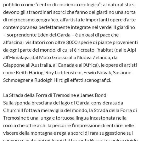
pubblico come “centro di coscienza ecologica”: al naturalista si
devono gli straordinari scorci che fanno del giardino una sorta
di microcosmo geografico, all’artista le importanti opere d’arte
contemporanea perfettamente integrate nel verde. Il giardino
– sorprendente Eden del Garda – è un oasi di pace che
affascina i visitatori con oltre 3000 specie di piante provenienti
da ogni parte del mondo, di cui si è ricreato l’habitat (dalle Alpi
all’Himalaya, dal Mato Grosso alla Nuova Zelanda, dal
Giappone all’Australia, al Canada e all’Africa), le opere di artisti
come Keith Haring, Roy Lichtenstein, Erwin Novak, Susanne
Schmoegner e Rudolgh Hirt, gli effetti scenografici.
La Strada della Forra di Tremosine e James Bond
Sulla sponda bresciana del lago di Garda, considerata da
Churchill l’ottava meraviglia del mondo, la Strada della Forra di
Tremosine è una lunga e tortuosa lingua incastonata nella
roccia che offre a chi la percorre l’impressione di entrare nelle
viscere della montagna e regala scorci di rara suggestione sul
canyon scavato nei millenni dal torrente Brasa, tra gole e ripide