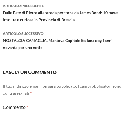
Navigazione
ARTICOLO PRECEDENTE
articolo
Dalle Fate di Pietra alla strada percorsa da James Bond: 10 mete
insolite e curiose in Provincia di Brescia
ARTICOLO SUCCESSIVO
NOSTALGIA CANAGLIA, Mantova Capitale Italiana degli anni
novanta per una notte
LASCIA UN COMMENTO
Il tuo indirizzo email non sarà pubblicato.
I campi obbligatori sono
contrassegnati
*
Commento
*