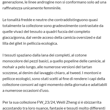
generazione, le linee androgine non si conformano solo ad una
raffinatezza unicamente femminile.
Le tonalità fredde e neutre che contraddistinguono quasi
totalmente la collezione sono gradevolmente contrastate da
quelle vivaci del tessuto a quadri fucsia del completo
giacca/gonna, dal verde acceso della camicia oversized e dal
lilla del gilet in pelliccia ecologica.
I tessuti spaziano dalla lana dei completi, al cotone
monocolore dei pezzi basici, a quello popeline delle camicie, al
mohair a pelo lungo, alle numerose versioni del tartan
scozzese, al denim dal lavaggio chiaro, al tweed. I montoni e
pellicce ecologici, sono stati scelti al fine di rendere i capi della
collezione consoni ad ogni momento della giornata e adattabili
a numerose occasioni d’uso.
Per la sua collezione FW_23/24, Weili Zheng si è sbizzarrita
accostando tra loro nuance, fantasie e tessuti molto differenti