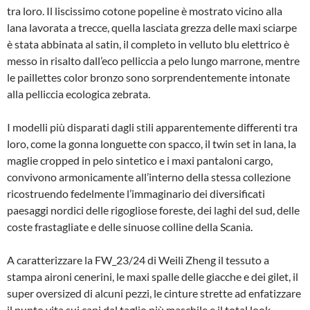
tra loro. Il liscissimo cotone popeline è mostrato vicino alla
lana lavorata a trecce, quella lasciata grezza delle maxi sciarpe
è stata abbinata al satin, il completo in velluto blu elettrico è
messo in risalto dall’eco pelliccia a pelo lungo marrone, mentre
le paillettes color bronzo sono sorprendentemente intonate
alla pelliccia ecologica zebrata.
I modelli più disparati dagli stili apparentemente differenti tra
loro, come la gonna longuette con spacco, il twin set in lana, la
maglie cropped in pelo sintetico e i maxi pantaloni cargo,
convivono armonicamente all’interno della stessa collezione
ricostruendo fedelmente l’immaginario dei diversificati
paesaggi nordici delle rigogliose foreste, dei laghi del sud, delle
coste frastagliate e delle sinuose colline della Scania.
A caratterizzare la FW_23/24 di Weili Zheng il tessuto a
stampa aironi cenerini, le maxi spalle delle giacche e dei gilet, il
super oversized di alcuni pezzi, le cinture strette ad enfatizzare
il punto vita sui capi dal taglio più maschile e il total look