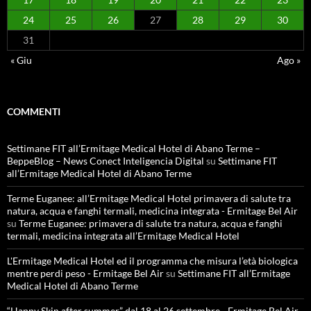
24
25
26
27
28
29
30
31
« Giu
Ago »
COMMENTI
Settimane FIT all’Ermitage Medical Hotel di Abano Terme –
BeppeBlog – News Conect Inteligencia Digital
su
Settimane FIT
all’Ermitage Medical Hotel di Abano Terme
Terme Euganee: all’Ermitage Medical Hotel primavera di salute tra
natura, acqua e fanghi termali, medicina integrata - Ermitage Bel Air
su
Terme Euganee: primavera di salute tra natura, acqua e fanghi
termali, medicina integrata all’Ermitage Medical Hotel
L'Ermitage Medical Hotel ed il programma che misura l’età biologica
mentre perdi peso - Ermitage Bel Air
su
Settimane FIT all’Ermitage
Medical Hotel di Abano Terme
“Happy Skin after summer” dal 18 al 26 settembre - Ermitage Bel Air