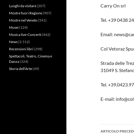
Carry On srl
Luoghi da visitare
(207)
Mostre fuori Regione
(907)
Tel. +39 0438 2
Mostre nel Veneto
(541)
Musei
(124)
Email: news@car
Musica live-Concerti
(442)
News
(2.512)
Col Vetoraz Spu
Recensioni libri
(298)
Spettacoli, Teatro, Cinema e
Danza
(324)
Strada delle Trez
Storia dell'Arte
(49)
31049 S. Stefan
Tel. +39.0423.
E-mail: info@col
Navigazi
ARTICOLO PRECED