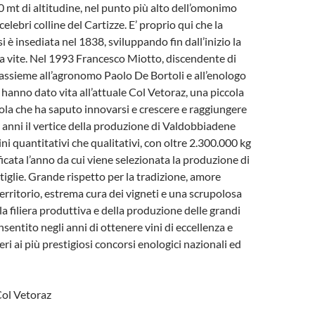
0 mt di altitudine, nel punto più alto dell’omonimo
celebri colline del Cartizze. E’ proprio qui che la
i è insediata nel 1838, sviluppando fin dall’inizio la
la vite. Nel 1993 Francesco Miotto, discendente di
 assieme all’agronomo Paolo De Bortoli e all’enologo
 hanno dato vita all’attuale Col Vetoraz, una piccola
cola che ha saputo innovarsi e crescere e raggiungere
5 anni il vertice della produzione di Valdobbiadene
ni quantitativi che qualitativi, con oltre 2.300.000 kg
icata l’anno da cui viene selezionata la produzione di
tiglie. Grande rispetto per la tradizione, amore
territorio, estrema cura dei vigneti e una scrupolosa
a filiera produttiva e della produzione delle grandi
sentito negli anni di ottenere vini di eccellenza e
ieri ai più prestigiosi concorsi enologici nazionali ed
Col Vetoraz