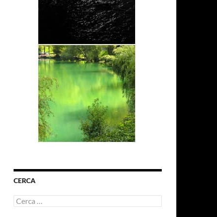
CERCA
Ricerca
per: