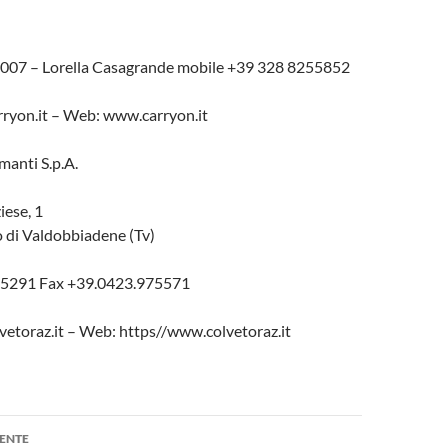
4007 – Lorella Casagrande mobile +39 328 8255852
ryon.it – Web: www.carryon.it
manti S.p.A.
iese, 1
o di Valdobbiadene (Tv)
975291 Fax +39.0423.975571
vetoraz.it – Web: https//www.colvetoraz.it
one
ENTE