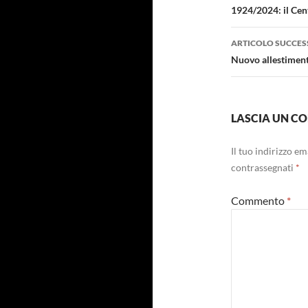
articolo
1924/2024: il Cen
ARTICOLO SUCCES
Nuovo allestiment
LASCIA UN 
Il tuo indirizzo e
contrassegnati
*
Commento
*