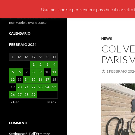
Cerca
BeppeBlog
Usiamo i cookie per rendere possibile il corretto f
Vai
Chi vuol fare trova i mezzi, chi
non vuole trova le scuse!
al
contenuto
CALENDARIO
NEWS
FEBBRAIO 2024
COL V
PARIS 
L
M
M
G
V
S
D
1
2
3
4
1 FEBBRAIO 202
5
6
7
8
9
10
11
12
13
14
15
16
17
18
19
20
21
22
23
24
25
26
27
28
29
« Gen
Mar »
COMMENTI
Settimane FIT all’Ermitage