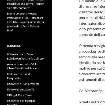
Un salone, quell
Hotel di Abano Terme: “Happy
di presenze inte
Skin after summer”
visitatori del 4
Bruno Volpez
su
Mostra
una stima di 40.0
Pasteups and Pop — street art
incollata, pop art illuminata, bi-
internazionali, v
personale di Zep e Stefano
vino, presente c
Banfi
aumento della su
L’azienda trevigi
BLOGROLL
ambasciatrice d
Il Sito web de La Forum
sempre alla base 
Editrice Universitaria Udinese
identitario con 
Associazione onlus “Volo
motivo per cui C
Libero” San Polo di Piave
e coerente scelta
Il sito web di Davide
Pasqualato
e strumenti di 
Il Sito web di Paola Volpato
Il Sito web emoxtion.it
Col Vetoraz Spu
Il Blog di Dario Ganz
Il Sito web dell'Hotel dei
Situata nel cuor
Chiostri