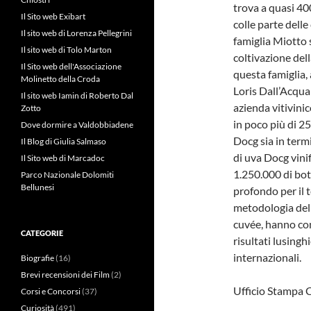
trova a quasi 40
Il Sito web Exibart
colle parte delle 
Il sito web di Lorenza Pellegrini
famiglia Miotto s
Il sito web di Tolo Marton
coltivazione del
Il Sito web dell'Associazione
questa famiglia,
Molinetto della Croda
Loris Dall’Acqua
Il sito web Iamin di Roberto Dal
azienda vitivini
Zotto
in poco più di 2
Dove dormire a Valdobbiadene
Docg sia in termi
Il Blog di Giulia Salmaso
di uva Docg vinif
Il Sito web di Marcadoc
1.250.000 di bot
Parco Nazionale Dolomiti
Bellunesi
profondo per il 
metodologia dell
cuvée, hanno con
CATEGORIE
risultati lusingh
internazionali.
Biografie
(16)
Brevi recensioni dei Film
(2)
Ufficio Stampa 
Corsi e Concorsi
(37)
Curiosità
(491)