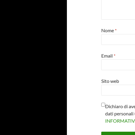
Nome
*
Email
*
Sito web
Dichiaro di av
dati personal
INFORMATI