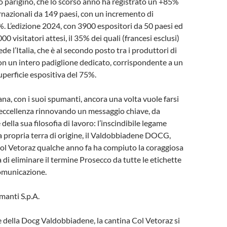
o parigino, che lo scorso anno ha registrato un +85%
rnazionali da 149 paesi, con un incremento di
1%. L’edizione 2024, con 3900 espositori da 50 paesi ed
00 visitatori attesi, il 35% dei quali (francesi esclusi)
ede l’Italia, che è al secondo posto tra i produttori di
on un intero padiglione dedicato, corrispondente a un
perficie espositiva del 75%.
ana, con i suoi spumanti, ancora una volta vuole farsi
’eccellenza rinnovando un messaggio chiave, da
della sua filosofia di lavoro: l’inscindibile legame
la propria terra di origine, il Valdobbiadene DOCG,
ol Vetoraz qualche anno fa ha compiuto la coraggiosa
 di eliminare il termine Prosecco da tutte le etichette
comunicazione.
manti S.p.A.
e della Docg Valdobbiadene, la cantina Col Vetoraz si