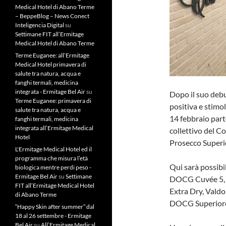
Medical Hotel di Abano Terme
– BeppeBlog – News Conect
Inteligencia Digital
su
Settimane FIT all’Ermitage
Medical Hotel di Abano Terme
Terme Euganee: all’Ermitage
Medical Hotel primavera di
salute tra natura, acqua e
fanghi termali, medicina
integrata - Ermitage Bel Air
su
Dopo il suo deb
Terme Euganee: primavera di
positiva e stimol
salute tra natura, acqua e
14 febbraio part
fanghi termali, medicina
integrata all’Ermitage Medical
collettivo del 
Hotel
Prosecco Superio
L'Ermitage Medical Hotel ed il
programma che misura l’età
Qui sarà possibi
biologica mentre perdi peso -
Ermitage Bel Air
su
Settimane
DOCG Cuvée 5,
FIT all’Ermitage Medical Hotel
Extra Dry, Val
di Abano Terme
DOCG Superiore 
“Happy Skin after summer” dal
18 al 26 settembre - Ermitage
Bel Air
su
All’Ermitage Medical