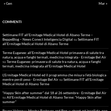
« Gen
Mar »
COMMENTI
Settimane FIT all’Ermitage Medical Hotel di Abano Terme –
BeppeBlog – News Conect Inteligencia Digital
su
Settimane FIT
all’Ermitage Medical Hotel di Abano Terme
Terme Euganee: all’Ermitage Medical Hotel primavera di salute tra
natura, acqua e fanghi termali, medicina integrata - Ermitage Bel Air
su
Terme Euganee: primavera di salute tra natura, acqua e fanghi
termali, medicina integrata all’Ermitage Medical Hotel
L'Ermitage Medical Hotel ed il programma che misura l’età biologica
mentre perdi peso - Ermitage Bel Air
su
Settimane FIT all’Ermitage
Medical Hotel di Abano Terme
“Happy Skin after summer” dal 18 al 26 settembre - Ermitage Bel Air
su
All’Ermitage Medical Hotel di Abano Terme: “Happy Skin after
summer”
Bruno Volpez
su
Mostra Pasteups and Pop — street art incollata, pop