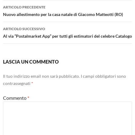
Navigazione
ARTICOLO PRECEDENTE
articolo
Nuovo allestimento per la casa natale di Giacomo Matteotti (RO)
ARTICOLO SUCCESSIVO
Al via “Postalmarket App” per tutti gli estimatori del celebre Catalogo
LASCIA UN COMMENTO
Il tuo indirizzo email non sarà pubblicato.
I campi obbligatori sono
contrassegnati
*
Commento
*