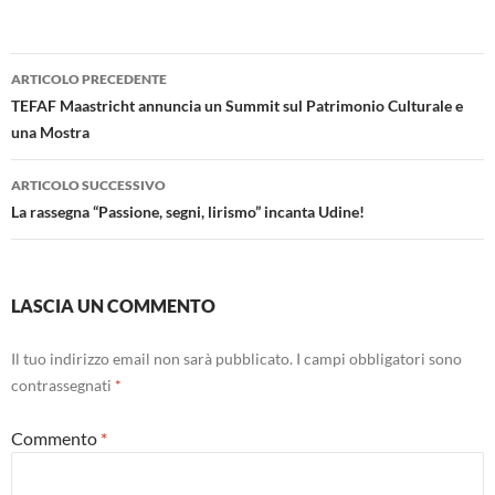
Navigazione
ARTICOLO PRECEDENTE
articolo
TEFAF Maastricht annuncia un Summit sul Patrimonio Culturale e
una Mostra
ARTICOLO SUCCESSIVO
La rassegna “Passione, segni, lirismo” incanta Udine!
LASCIA UN COMMENTO
Il tuo indirizzo email non sarà pubblicato.
I campi obbligatori sono
contrassegnati
*
Commento
*