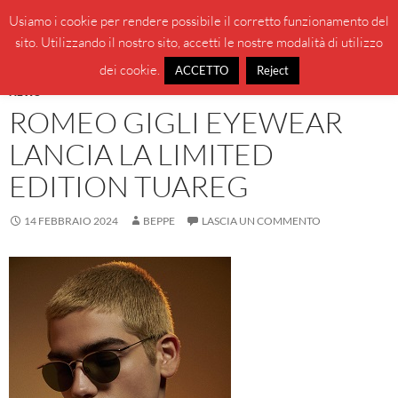
Vai
Cerca
BeppeBlog
Usiamo i cookie per rendere possibile il corretto funzionamento del
al
sito. Utilizzando il nostro sito, accetti le nostre modalità di utilizzo
MENU
contenuto
PRINCI
dei cookie.
ACCETTO
Reject
NEWS
ROMEO GIGLI EYEWEAR
LANCIA LA LIMITED
EDITION TUAREG
14 FEBBRAIO 2024
BEPPE
LASCIA UN COMMENTO