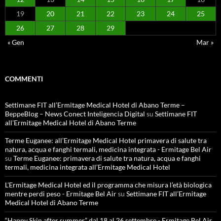
19
20
21
22
23
24
25
26
27
28
29
« Gen
Mar »
COMMENTI
Settimane FIT all’Ermitage Medical Hotel di Abano Terme –
BeppeBlog – News Conect Inteligencia Digital
su
Settimane FIT
all’Ermitage Medical Hotel di Abano Terme
Terme Euganee: all’Ermitage Medical Hotel primavera di salute tra
natura, acqua e fanghi termali, medicina integrata - Ermitage Bel Air
su
Terme Euganee: primavera di salute tra natura, acqua e fanghi
termali, medicina integrata all’Ermitage Medical Hotel
L'Ermitage Medical Hotel ed il programma che misura l’età biologica
mentre perdi peso - Ermitage Bel Air
su
Settimane FIT all’Ermitage
Medical Hotel di Abano Terme
“Happy Skin after summer” dal 18 al 26 settembre - Ermitage Bel Air