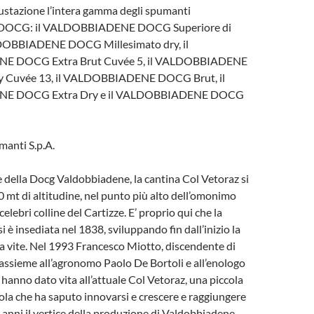
ustazione l’intera gamma degli spumanti
 DOCG: il VALDOBBIADENE DOCG Superiore di
ALDOBBIADENE DOCG Millesimato dry, il
 DOCG Extra Brut Cuvée 5, il VALDOBBIADENE
 Cuvée 13, il VALDOBBIADENE DOCG Brut, il
E DOCG Extra Dry e il VALDOBBIADENE DOCG
manti S.p.A.
e della Docg Valdobbiadene, la cantina Col Vetoraz si
0 mt di altitudine, nel punto più alto dell’omonimo
celebri colline del Cartizze. E’ proprio qui che la
i è insediata nel 1838, sviluppando fin dall’inizio la
la vite. Nel 1993 Francesco Miotto, discendente di
 assieme all’agronomo Paolo De Bortoli e all’enologo
 hanno dato vita all’attuale Col Vetoraz, una piccola
cola che ha saputo innovarsi e crescere e raggiungere
5 anni il vertice della produzione di Valdobbiadene