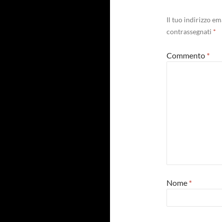
Il tuo indirizzo e
contrassegnati
*
Commento
*
Nome
*