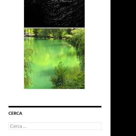
CERCA
Ricerca
per: