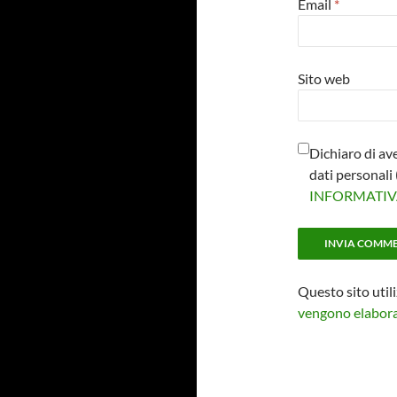
Email
*
Sito web
Dichiaro di av
dati personal
INFORMATI
Questo sito util
vengono elaborat