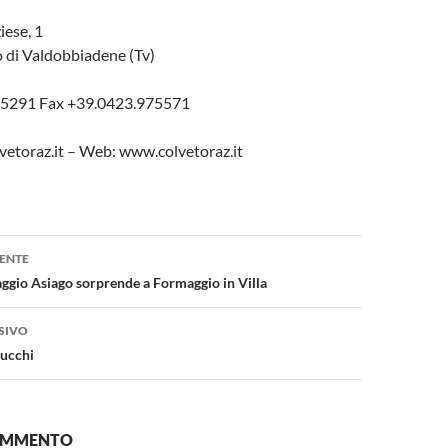
iese, 1
o di Valdobbiadene (Tv)
975291 Fax +39.0423.975571
vetoraz.it – Web: www.colvetoraz.it
one
ENTE
aggio Asiago sorprende a Formaggio in Villa
SIVO
Lucchi
COMMENTO