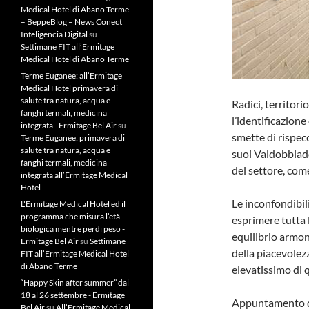
Medical Hotel di Abano Terme
– BeppeBlog – News Conect
Inteligencia Digital
su
Settimane FIT all’Ermitage
Medical Hotel di Abano Terme
Terme Euganee: all’Ermitage
Medical Hotel primavera di
salute tra natura, acqua e
Radici, territor
fanghi termali, medicina
l’identificazione
integrata - Ermitage Bel Air
su
smette di rispec
Terme Euganee: primavera di
salute tra natura, acqua e
suoi Valdobbiad
fanghi termali, medicina
del settore, come
integrata all’Ermitage Medical
Hotel
Le inconfondibili
L'Ermitage Medical Hotel ed il
programma che misura l’età
esprimere tutta l
biologica mentre perdi peso -
equilibrio armon
Ermitage Bel Air
su
Settimane
della piacevolez
FIT all’Ermitage Medical Hotel
di Abano Terme
elevatissimo di q
“Happy Skin after summer” dal
18 al 26 settembre - Ermitage
Appuntamento d
Bel Air
su
All’Ermitage Medical