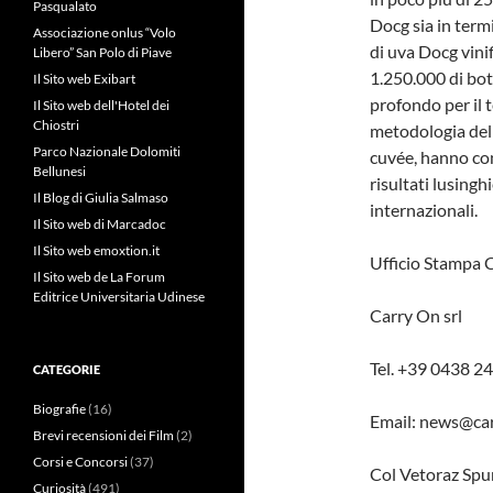
Pasqualato
Docg sia in termi
Associazione onlus “Volo
di uva Docg vinif
Libero” San Polo di Piave
1.250.000 di bot
Il Sito web Exibart
profondo per il 
Il Sito web dell'Hotel dei
Chiostri
metodologia dell
Parco Nazionale Dolomiti
cuvée, hanno con
Bellunesi
risultati lusingh
Il Blog di Giulia Salmaso
internazionali.
Il Sito web di Marcadoc
Il Sito web emoxtion.it
Ufficio Stampa 
Il Sito web de La Forum
Editrice Universitaria Udinese
Carry On srl
Tel. +39 0438 2
CATEGORIE
Biografie
(16)
Email: news@car
Brevi recensioni dei Film
(2)
Corsi e Concorsi
(37)
Col Vetoraz Spu
Curiosità
(491)