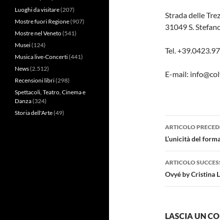
Luoghi da visitare
(207)
Strada delle Trez
Mostre fuori Regione
(907)
31049 S. Stefan
Mostre nel Veneto
(541)
Musei
(124)
Tel. +39.0423.
Musica live-Concerti
(441)
News
(2.512)
E-mail: info@col
Recensioni libri
(298)
Spettacoli, Teatro, Cinema e
Danza
(324)
Storia dell'Arte
(49)
Navigazi
ARTICOLO PRECED
articolo
L’unicità del form
ARTICOLO SUCCES
Ovyé by Cristina 
LASCIA UN 