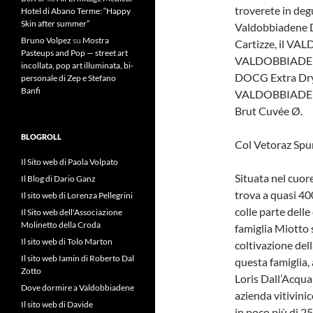
troverete in deg
Hotel di Abano Terme: “Happy
Skin after summer”
Valdobbiadene
Bruno Volpez
su
Mostra
Cartizze, il V
Pasteups and Pop — street art
VALDOBBIADENE
incollata, pop art illuminata, bi-
DOCG Extra Dry
personale di Zep e Stefano
Banfi
VALDOBBIADEN
Brut Cuvée Ø.
BLOGROLL
Col Vetoraz Spu
Il Sito web di Paola Volpato
Situata nel cuor
Il Blog di Dario Ganz
trova a quasi 40
Il sito web di Lorenza Pellegrini
colle parte delle 
Il Sito web dell'Associazione
Molinetto della Croda
famiglia Miotto s
Il sito web di Tolo Marton
coltivazione del
Il sito web Iamin di Roberto Dal
questa famiglia,
Zotto
Loris Dall’Acqua
Dove dormire a Valdobbiadene
azienda vitivini
Il sito web di Davide
in poco più di 2