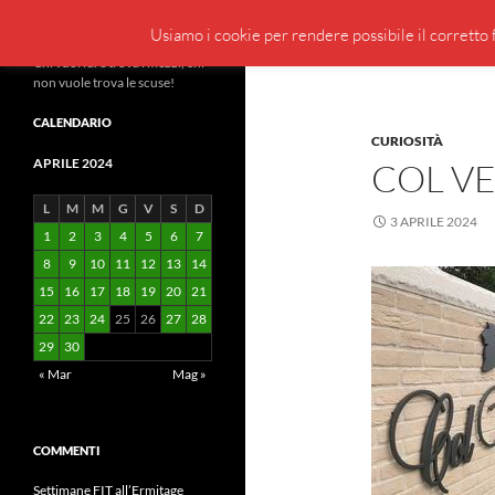
Cerca
BeppeBlog
Usiamo i cookie per rendere possibile il corretto f
Vai
Chi vuol fare trova i mezzi, chi
non vuole trova le scuse!
al
contenuto
CALENDARIO
CURIOSITÀ
APRILE 2024
COL VE
L
M
M
G
V
S
D
3 APRILE 2024
1
2
3
4
5
6
7
8
9
10
11
12
13
14
15
16
17
18
19
20
21
22
23
24
25
26
27
28
29
30
« Mar
Mag »
COMMENTI
Settimane FIT all’Ermitage