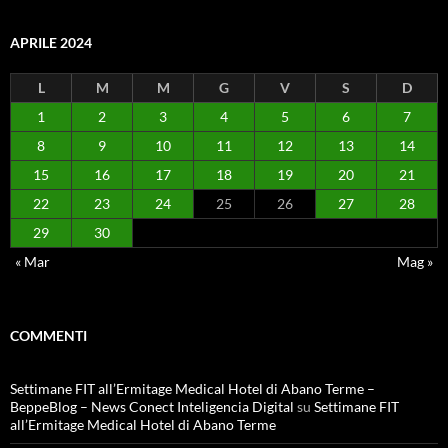
APRILE 2024
L
M
M
G
V
S
D
1
2
3
4
5
6
7
8
9
10
11
12
13
14
15
16
17
18
19
20
21
22
23
24
25
26
27
28
29
30
« Mar
Mag »
COMMENTI
Settimane FIT all’Ermitage Medical Hotel di Abano Terme –
BeppeBlog – News Conect Inteligencia Digital
su
Settimane FIT
all’Ermitage Medical Hotel di Abano Terme