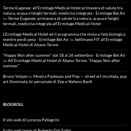
Terme Euganee: all’Ermitage Medical Hotel primavera di salute tra
natura, acqua e fanghi termali, medicina integrata - Ermitage Bel Air
su
Terme Euganee: primavera di salute tra natura, acqua e fanghi
termali, medicina integrata all’Ermitage Medical Hotel
L'Ermitage Medical Hotel ed il programma che misura l’età biologica
mentre perdi peso - Ermitage Bel Air
su
Settimane FIT all’Ermitage
Medical Hotel di Abano Terme
“Happy Skin after summer” dal 18 al 26 settembre - Ermitage Bel Air
su
All’Ermitage Medical Hotel di Abano Terme: “Happy Skin after
summer”
Bruno Volpez
su
Mostra Pasteups and Pop — street art incollata, pop
art illuminata, bi-personale di Zep e Stefano Banfi
BLOGROLL
Il sito web di Lorenza Pellegrini
Il sito web Iamin di Roberto Dal Zotto