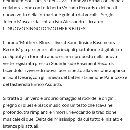
nell’album ‘Soul Desire’ del 2023 – rinnova l’ormai consolidata
collaborazione con l’etichetta Volcano Records e delinea il
nuovo volto della formazione guidata dal vocalist Sergio
Toledo Mosca e dal chitarrista Alessandro Liccardo.
IL NUOVO SINGOLO ‘MOTHER’S BLUES’
Il brano ‘Mother’s Blues – live at Soundinside Basements
Records’, già presente sulle principali piattaforme digitali, tra
cui Spotify, in formato audio e sarà riproposto nella nuova
veste registrata presso i Soundinside Basement Records
facendolo rivivere di nuova luce rispetto alla versione apparsa
in ‘Soul Desire’, con gli innesti del batterista Simone Pannozzo e
del tastierista Enrico Asquitti.
Si tratta di un vero e proprio omaggio al rock delle origini,
pregno di blues e black music, con un testo che scava nel
profondo, tra rimpianti e rimorsi, rievocando la tradizione
musicale di quel Delta del Mississippi da cui tutto è iniziato e
istanze più attuali.