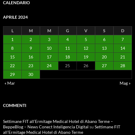
CALENDARIO
APRILE 2024
L
M
M
G
V
S
D
1
2
3
4
5
6
7
8
9
10
11
12
13
14
15
16
17
18
19
20
21
22
23
24
25
26
27
28
29
30
« Mar
Mag »
COMMENTI
Settimane FIT all’Ermitage Medical Hotel di Abano Terme –
BeppeBlog – News Conect Inteligencia Digital
su
Settimane FIT
all’Ermitage Medical Hotel di Abano Terme