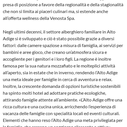
presa di posizione a favore della regionalità e della stagionalità
che non si limita ai piaceri culinari ma, si estende anche
all’offerta wellness della Venosta Spa.
Negli ultimi decenni, il settore alberghiero familiare in Alto
Adige si è sviluppato e ciò è stato possibile grazie a diversi
fattori: dalle camere spaziose a misura di famiglia, ai servizi per
bambini e aree gioco, che creano un’atmosfera sicura e
accogliente per i genitori e i loro figli. La regione è inoltre
famosa per la sua natura mozzafiato e le molteplici attività
all’aperto, sia in estate che in inverno, rendendo l’Alto Adige
una meta ideale per famiglie in cerca di avventura e relax.
Inoltre, la crescente domanda di opzioni turistiche sostenibili
ha spinto molti hotel ad adottare pratiche ecologiche,
attirando famiglie attente all’ambiente. «L’Alto Adige offre una
ricca cultura e una cucina unica, arricchendo l’esperienza di
vacanza delle famiglie con specialità locali ed eventi culturali.
Elementi che hanno reso l’Alto Adige una meta privilegiata per
le famiglie, che cercano un soggiorno rilassante e attivo»,