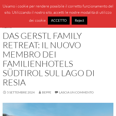
Vai
Cerca
BeppeBlog
Usiamo i cookie per rendere possibile il corretto funzionamento del
al
sito. Utilizzando il nostro sito, accetti le nostre modalità di utilizzo
MENU
contenuto
PRINCI
dei cookie.
ACCETTO
Reject
NEWS
DAS GERSTL FAMILY
RETREAT: IL NUOVO
MEMBRO DEI
FAMILIENHOTELS
SÜDTIROL SUL LAGO DI
RESIA
5 SETTEMBRE 2024
BEPPE
LASCIA UN COMMENTO