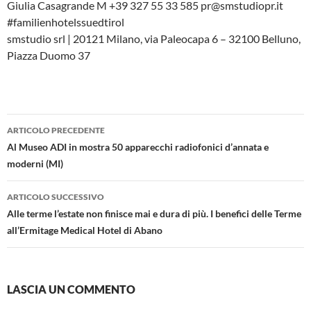
Giulia Casagrande M +39 327 55 33 585 pr@smstudiopr.it
#familienhotelssuedtirol
smstudio srl | 20121 Milano, via Paleocapa 6 – 32100 Belluno,
Piazza Duomo 37
Navigazione
ARTICOLO PRECEDENTE
articolo
Al Museo ADI in mostra 50 apparecchi radiofonici d’annata e
moderni (MI)
ARTICOLO SUCCESSIVO
Alle terme l’estate non finisce mai e dura di più. I benefici delle Terme
all’Ermitage Medical Hotel di Abano
LASCIA UN COMMENTO