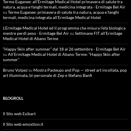
Terme Euganee: all’Ermitage Medical Hotel primavera di salute tra
natura, acqua e fanghi termali, medicina integrata - Ermitage Bel Air
su
Terme Euganee: primavera di salute tra natura, acqua e fanghi
termali, medicina integrata all’Ermitage Medical Hotel
L'Ermitage Medical Hotel ed il programma che misura l’età biologica
mentre perdi peso - Ermitage Bel Air
su
Settimane FIT all’Ermitage
Medical Hotel di Abano Terme
“Happy Skin after summer” dal 18 al 26 settembre - Ermitage Bel Air
su
All’Ermitage Medical Hotel di Abano Terme: “Happy Skin after
summer”
Bruno Volpez
su
Mostra Pasteups and Pop — street art incollata, pop
art illuminata, bi-personale di Zep e Stefano Banfi
BLOGROLL
Il Sito web Exibart
Il Sito web emoxtion.it