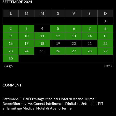
SETTEMBRE 2024
L
M
M
G
V
S
D
1
2
3
4
5
6
7
8
9
10
11
12
13
14
15
16
17
18
19
20
21
22
23
24
25
26
27
28
29
30
« Ago
Ott »
COMMENTI
Settimane FIT all’Ermitage Medical Hotel di Abano Terme –
BeppeBlog – News Conect Inteligencia Digital
su
Settimane FIT
all’Ermitage Medical Hotel di Abano Terme