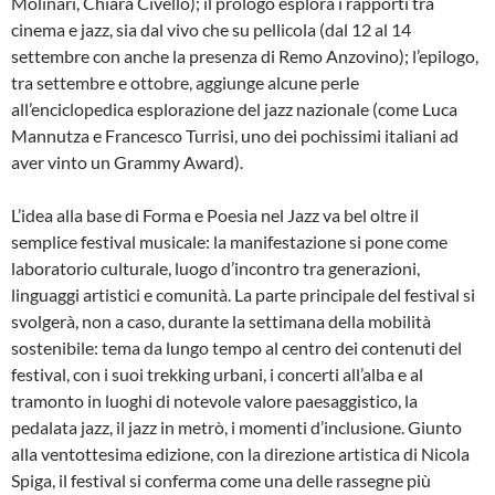
Molinari, Chiara Civello); il prologo esplora i rapporti tra
cinema e jazz, sia dal vivo che su pellicola (dal 12 al 14
settembre con anche la presenza di Remo Anzovino); l’epilogo,
tra settembre e ottobre, aggiunge alcune perle
all’enciclopedica esplorazione del jazz nazionale (come Luca
Mannutza e Francesco Turrisi, uno dei pochissimi italiani ad
aver vinto un Grammy Award).
L’idea alla base di Forma e Poesia nel Jazz va bel oltre il
semplice festival musicale: la manifestazione si pone come
laboratorio culturale, luogo d’incontro tra generazioni,
linguaggi artistici e comunità. La parte principale del festival si
svolgerà, non a caso, durante la settimana della mobilità
sostenibile: tema da lungo tempo al centro dei contenuti del
festival, con i suoi trekking urbani, i concerti all’alba e al
tramonto in luoghi di notevole valore paesaggistico, la
pedalata jazz, il jazz in metrò, i momenti d’inclusione. Giunto
alla ventottesima edizione, con la direzione artistica di Nicola
Spiga, il festival si conferma come una delle rassegne più