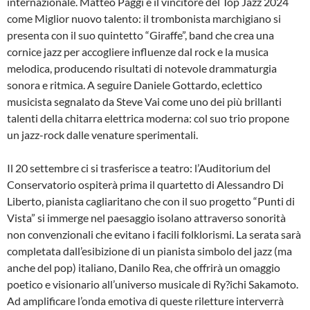
internazionale. Matteo Paggi è il vincitore del Top Jazz 2024
come Miglior nuovo talento: il trombonista marchigiano si
presenta con il suo quintetto “Giraffe”, band che crea una
cornice jazz per accogliere influenze dal rock e la musica
melodica, producendo risultati di notevole drammaturgia
sonora e ritmica. A seguire Daniele Gottardo, eclettico
musicista segnalato da Steve Vai come uno dei più brillanti
talenti della chitarra elettrica moderna: col suo trio propone
un jazz-rock dalle venature sperimentali.
Il 20 settembre ci si trasferisce a teatro: l’Auditorium del
Conservatorio ospiterà prima il quartetto di Alessandro Di
Liberto, pianista cagliaritano che con il suo progetto “Punti di
Vista” si immerge nel paesaggio isolano attraverso sonorità
non convenzionali che evitano i facili folklorismi. La serata sarà
completata dall’esibizione di un pianista simbolo del jazz (ma
anche del pop) italiano, Danilo Rea, che offrirà un omaggio
poetico e visionario all’universo musicale di Ry?ichi Sakamoto.
Ad amplificare l’onda emotiva di queste riletture interverrà