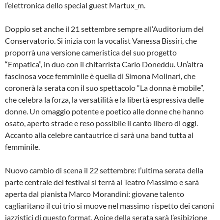
l’elettronica dello special guest Martux_m.
Doppio set anche il 21 settembre sempre all’Auditorium del
Conservatorio. Si inizia con la vocalist Vanessa Bissiri, che
proporrà una versione cameristica del suo progetto
“Empatica”, in duo con il chitarrista Carlo Doneddu. Un’altra
fascinosa voce femminile è quella di Simona Molinari, che
coronerà la serata con il suo spettacolo “La donna è mobile”,
che celebra la forza, la versatilità e la libertà espressiva delle
donne. Un omaggio potente e poetico alle donne che hanno
osato, aperto strade e reso possibile il canto libero di oggi.
Accanto alla celebre cantautrice ci sarà una band tutta al
femminile.
Nuovo cambio di scena il 22 settembre: l’ultima serata della
parte centrale del festival si terrà al Teatro Massimo e sarà
aperta dal pianista Marco Morandini: giovane talento
cagliaritano il cui trio si muove nel massimo rispetto dei canoni
jazzistici di questo format. Apice della serata sarà l’esibizione