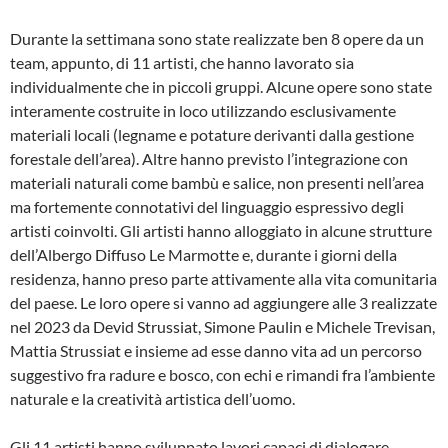
Durante la settimana sono state realizzate ben 8 opere da un
team, appunto, di 11 artisti, che hanno lavorato sia
individualmente che in piccoli gruppi. Alcune opere sono state
interamente costruite in loco utilizzando esclusivamente
materiali locali (legname e potature derivanti dalla gestione
forestale dell’area). Altre hanno previsto l’integrazione con
materiali naturali come bambù e salice, non presenti nell’area
ma fortemente connotativi del linguaggio espressivo degli
artisti coinvolti. Gli artisti hanno alloggiato in alcune strutture
dell’Albergo Diffuso Le Marmotte e, durante i giorni della
residenza, hanno preso parte attivamente alla vita comunitaria
del paese. Le loro opere si vanno ad aggiungere alle 3 realizzate
nel 2023 da Devid Strussiat, Simone Paulin e Michele Trevisan,
Mattia Strussiat e insieme ad esse danno vita ad un percorso
suggestivo fra radure e bosco, con echi e rimandi fra l’ambiente
naturale e la creatività artistica dell’uomo.
Gli 11 artisti hanno sviluppato lavori capaci di dialogare