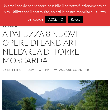
Vai
Cerca
BeppeBlog
Usiamo i cookie per rendere possibile il corretto funzionamento del
al
sito. Utilizzando il nostro sito, accetti le nostre modalità di utilizzo
MENU
contenuto
PRINCI
dei cookie.
ACCETTO
Reject
CURIOSITÀ
A PALUZZA 8 NUOVE
OPERE DI LAND ART
NELL’AREA DI TORRE
MOSCARDA
18 SETTEMBRE 2025
BEPPE
LASCIA UN COMMENTO