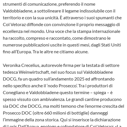
strumenti di comunicazione, preferendo il nome
Valdobbiadene, a sottolineare il legame indissolubile con il
territorio e con la sua unicità. È attraverso i suoi spumanti che
Col Vetoraz diffonde con convinzione il proprio messaggio di
eccellenza nel mondo. Una voce che la stampa internazionale
ha raccolto, compreso e raccontato, come dimostrano le
numerose pubblicazioni uscite in questi mesi, dagli Stati Uniti
fino all’Europa. Tra le altre ne citiamo alcune.
Veronika Crecelius, autorevole firma per la testata di settore
tedesca Weinwirtschaft, nel suo focus sul Valdobbiadene
DOCG, fa un quadro sull’andamento 2025 ed affrontando
nello specifico anche il ‘nodo Prosecco’. Tra i produttori di
Conegliano e Valdobbiadene questo termine – spiega – è
spesso vissuto con ambivalenza. Le grandi cantine producono
sia DOC che DOCG, ma molti temono che l’enorme crescita del
Prosecco DOC (oltre 660 milioni di bottiglie) danneggi
l’immagine della zona storica. Qui si inserisce la dichiarazione
di Loris Dall’Acqua, enologo e cofondatore di Col Vetoraz: «La