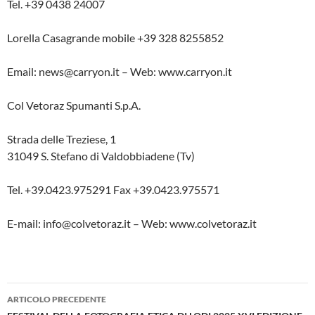
Tel. +39 0438 24007
Lorella Casagrande mobile +39 328 8255852
Email: news@carryon.it – Web: www.carryon.it
Col Vetoraz Spumanti S.p.A.
Strada delle Treziese, 1
31049 S. Stefano di Valdobbiadene (Tv)
Tel. +39.0423.975291 Fax +39.0423.975571
E-mail: info@colvetoraz.it – Web: www.colvetoraz.it
Navigazione
ARTICOLO PRECEDENTE