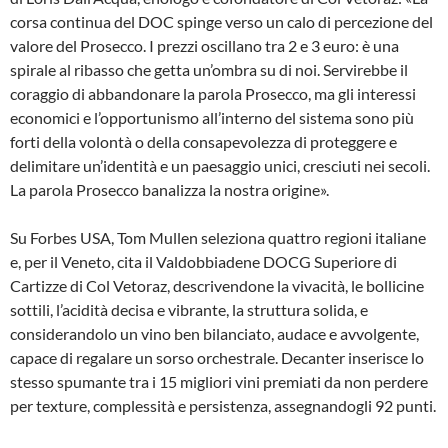
corsa continua del DOC spinge verso un calo di percezione del
valore del Prosecco. I prezzi oscillano tra 2 e 3 euro: è una
spirale al ribasso che getta un’ombra su di noi. Servirebbe il
coraggio di abbandonare la parola Prosecco, ma gli interessi
economici e l’opportunismo all’interno del sistema sono più
forti della volontà o della consapevolezza di proteggere e
delimitare un’identità e un paesaggio unici, cresciuti nei secoli.
La parola Prosecco banalizza la nostra origine».
Su Forbes USA, Tom Mullen seleziona quattro regioni italiane
e, per il Veneto, cita il Valdobbiadene DOCG Superiore di
Cartizze di Col Vetoraz, descrivendone la vivacità, le bollicine
sottili, l’acidità decisa e vibrante, la struttura solida, e
considerandolo un vino ben bilanciato, audace e avvolgente,
capace di regalare un sorso orchestrale. Decanter inserisce lo
stesso spumante tra i 15 migliori vini premiati da non perdere
per texture, complessità e persistenza, assegnandogli 92 punti.