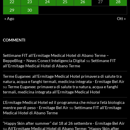
22
23
24
25
26
27
28
29
30
« Ago
Ott »
COMMENTI
Settimane FIT all’Ermitage Medical Hotel di Abano Terme –
BeppeBlog – News Conect Inteligencia Digital
su
Settimane FIT
all’Ermitage Medical Hotel di Abano Terme
Terme Euganee: all’Ermitage Medical Hotel primavera di salute tra
natura, acqua e fanghi termali, medicina integrata - Ermitage Bel Air
su
Terme Euganee: primavera di salute tra natura, acqua e fanghi
termali, medicina integrata all’Ermitage Medical Hotel
L'Ermitage Medical Hotel ed il programma che misura l’età biologica
mentre perdi peso - Ermitage Bel Air
su
Settimane FIT all’Ermitage
Medical Hotel di Abano Terme
“Happy Skin after summer” dal 18 al 26 settembre - Ermitage Bel Air
su
All’Ermitage Medical Hotel di Abano Terme: “Happy Skin after