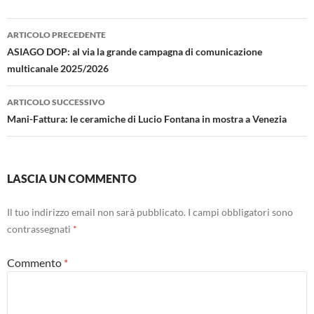
Navigazione
ARTICOLO PRECEDENTE
articolo
ASIAGO DOP: al via la grande campagna di comunicazione
multicanale 2025/2026
ARTICOLO SUCCESSIVO
Mani-Fattura: le ceramiche di Lucio Fontana in mostra a Venezia
LASCIA UN COMMENTO
Il tuo indirizzo email non sarà pubblicato.
I campi obbligatori sono
contrassegnati
*
Commento
*