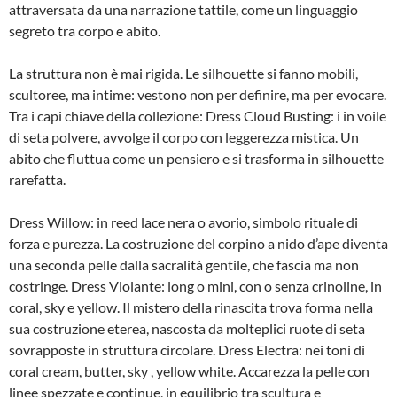
attraversata da una narrazione tattile, come un linguaggio
segreto tra corpo e abito.
La struttura non è mai rigida. Le silhouette si fanno mobili,
scultoree, ma intime: vestono non per definire, ma per evocare.
Tra i capi chiave della collezione: Dress Cloud Busting: i in voile
di seta polvere, avvolge il corpo con leggerezza mistica. Un
abito che fluttua come un pensiero e si trasforma in silhouette
rarefatta.
Dress Willow: in reed lace nera o avorio, simbolo rituale di
forza e purezza. La costruzione del corpino a nido d’ape diventa
una seconda pelle dalla sacralità gentile, che fascia ma non
costringe. Dress Violante: long o mini, con o senza crinoline, in
coral, sky e yellow. Il mistero della rinascita trova forma nella
sua costruzione eterea, nascosta da molteplici ruote di seta
sovrapposte in struttura circolare. Dress Electra: nei toni di
coral cream, butter, sky , yellow white. Accarezza la pelle con
linee spezzate e continue, in equilibrio tra scultura e