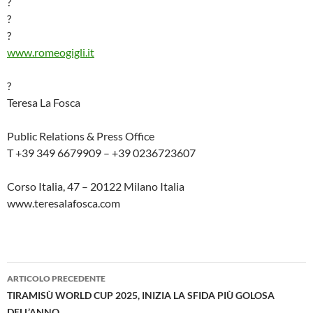
?
?
?
www.romeogigli.it
?
Teresa La Fosca
Public Relations & Press Office
T +39 349 6679909 – +39 0236723607
Corso Italia, 47 – 20122 Milano Italia
www.teresalafosca.com
Navigazione
ARTICOLO PRECEDENTE
articolo
TIRAMISÙ WORLD CUP 2025, INIZIA LA SFIDA PIÙ GOLOSA
DELL’ANNO