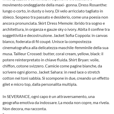
movimento ondeggiante della maxi- gonna. Dress Rosanthe:
lungo o corto, in dusty o ivory. Di velo arricciato tagliato in
sbieco. Sospeso tra passato e desiderio, come una poesia non
ancora pronunciata. Skirt Dress Memole: ibrido tra sogno e
architettura, in organza e gauze sky o ivory. Abita il confine tra
soggettività e decostruzione. Jacket Sofia Coppola: in canvas
bianco, foderata di fil coupé. Unisce la compostezza
cinematografica alla delicatezza maschile-femminile della sua
musa. Tailleur Crossed: butter, coral cream, yellow, black: il
potere reinterpretato in chiave fluida. Shirt Bryan: voile,
chiffon, cotone svizzero. Camicie come pagine bianche, da
scrivere ogni giorno. Jacket Sahara: in reed lace o stretch
cotton nei toni sabbia. Si scompone in due, creando un effetto
gilet e micro top, dalla personalita multipla.
In SEVERANCE, ogni capo è un attraversamento, una
geografia emotiva da indossare. La moda non copre, ma rivela.
Non decora, ma racconta.