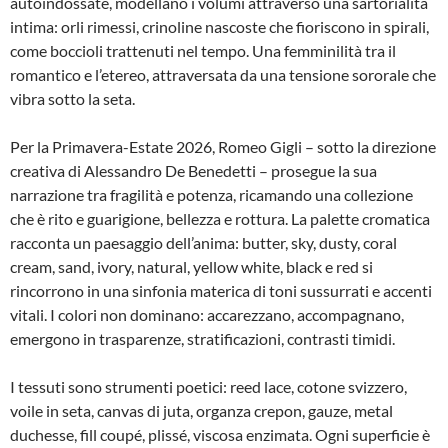
autoindossate, modellano i volumi attraverso una sartorialità
intima: orli rimessi, crinoline nascoste che fioriscono in spirali,
come boccioli trattenuti nel tempo. Una femminilità tra il
romantico e l’etereo, attraversata da una tensione sororale che
vibra sotto la seta.
Per la Primavera-Estate 2026, Romeo Gigli – sotto la direzione
creativa di Alessandro De Benedetti – prosegue la sua
narrazione tra fragilità e potenza, ricamando una collezione
che è rito e guarigione, bellezza e rottura. La palette cromatica
racconta un paesaggio dell’anima: butter, sky, dusty, coral
cream, sand, ivory, natural, yellow white, black e red si
rincorrono in una sinfonia materica di toni sussurrati e accenti
vitali. I colori non dominano: accarezzano, accompagnano,
emergono in trasparenze, stratificazioni, contrasti timidi.
I tessuti sono strumenti poetici: reed lace, cotone svizzero,
voile in seta, canvas di juta, organza crepon, gauze, metal
duchesse, fill coupé, plissé, viscosa enzimata. Ogni superficie è