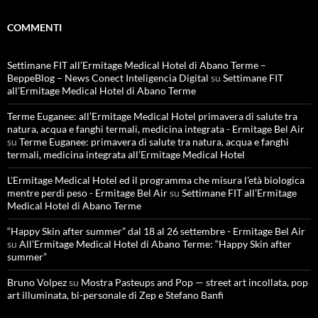
COMMENTI
Settimane FIT all’Ermitage Medical Hotel di Abano Terme –
BeppeBlog – News Conect Inteligencia Digital
su
Settimane FIT
all’Ermitage Medical Hotel di Abano Terme
Terme Euganee: all’Ermitage Medical Hotel primavera di salute tra
natura, acqua e fanghi termali, medicina integrata - Ermitage Bel Air
su
Terme Euganee: primavera di salute tra natura, acqua e fanghi
termali, medicina integrata all’Ermitage Medical Hotel
L'Ermitage Medical Hotel ed il programma che misura l’età biologica
mentre perdi peso - Ermitage Bel Air
su
Settimane FIT all’Ermitage
Medical Hotel di Abano Terme
“Happy Skin after summer” dal 18 al 26 settembre - Ermitage Bel Air
su
All’Ermitage Medical Hotel di Abano Terme: “Happy Skin after
summer”
Bruno Volpez
su
Mostra Pasteups and Pop — street art incollata, pop
art illuminata, bi-personale di Zep e Stefano Banfi