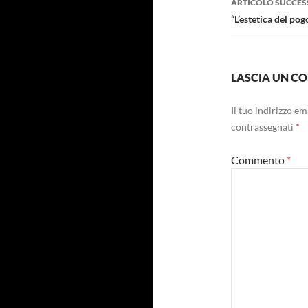
ARTICOLO SUCCES
“L’estetica del po
LASCIA UN 
Il tuo indirizzo e
contrassegnati
*
Commento
*