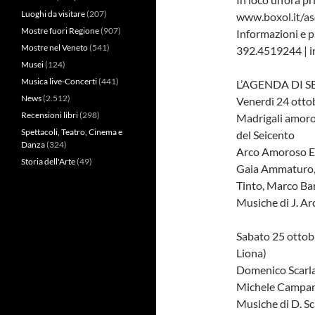
Luoghi da visitare
(207)
www.boxol.it/aso
Mostre fuori Regione
(907)
Informazioni e p
Mostre nel Veneto
(541)
392.4519244 | 
Musei
(124)
Musica live-Concerti
(441)
L’AGENDA DI 
News
(2.512)
Venerdì 24 ottob
Recensioni libri
(298)
Madrigali amorosi
Spettacoli, Teatro, Cinema e
del Seicento
Danza
(324)
Arco Amoroso 
Storia dell'Arte
(49)
Gaia Ammaturo, V
Tinto, Marco Bar
Musiche di J. Ar
Sabato 25 ottobre
Liona)
Domenico Scarlat
Michele Campane
Musiche di D. Sc