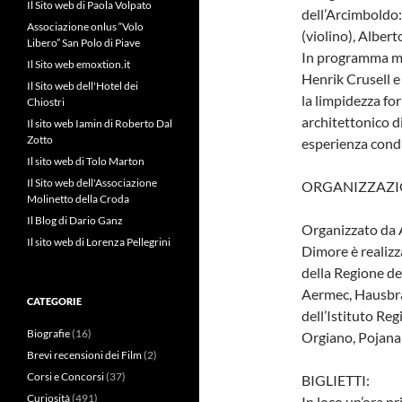
Il Sito web di Paola Volpato
dell’Arcimboldo:
Associazione onlus “Volo
(violino), Albert
Libero” San Polo di Piave
In programma m
Il Sito web emoxtion.it
Henrik Crusell 
Il Sito web dell'Hotel dei
la limpidezza fo
Chiostri
architettonico di
Il sito web Iamin di Roberto Dal
Zotto
esperienza condi
Il sito web di Tolo Marton
Il Sito web dell'Associazione
ORGANIZZAZI
Molinetto della Croda
Il Blog di Dario Ganz
Organizzato da A
Il sito web di Lorenza Pellegrini
Dimore è realizz
della Regione de
Aermec, Hausbran
CATEGORIE
dell’Istituto Reg
Biografie
(16)
Orgiano, Pojana 
Brevi recensioni dei Film
(2)
Corsi e Concorsi
(37)
BIGLIETTI:
Curiosità
(491)
In loco un’ora pr