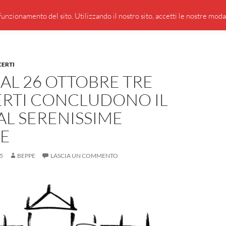
PRESENTAZIONE DI GIUSEPPE BORSOI
SEGNALAZIO
unzionamento del sito. Utilizzando il nostro sito, accetti le nostre modali
CERTI
 AL 26 OTTOBRE TRE
RTI CONCLUDONO IL
AL SERENISSIME
E
5
BEPPE
LASCIA UN COMMENTO