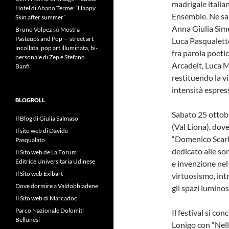
madrigale italian
Hotel di Abano Terme: “Happy
Ensemble. Ne sa
Skin after summer”
Anna Giulia Sime
Bruno Volpez
su
Mostra
Pasteups and Pop — street art
Luca Pasqualetto
incollata, pop art illuminata, bi-
fra parola poeti
personale di Zep e Stefano
Arcadelt, Luca 
Banfi
restituendo la vi
intensità espres
BLOGROLL
Sabato 25 ottobre
Il Blog di Giulia Salmaso
(Val Liona), dov
Il sito web di Davide
“Domenico Scarla
Pasqualato
dedicato alle so
Il Sito web de La Forum
Editrice Universitaria Udinese
e invenzione nel
Il Sito web Exibart
virtuosismo, int
Dove dormire a Valdobbiadene
gli spazi luminosi
Il Sito web di Marcadoc
Parco Nazionale Dolomiti
Il festival si c
Bellunesi
Lonigo con “Nello