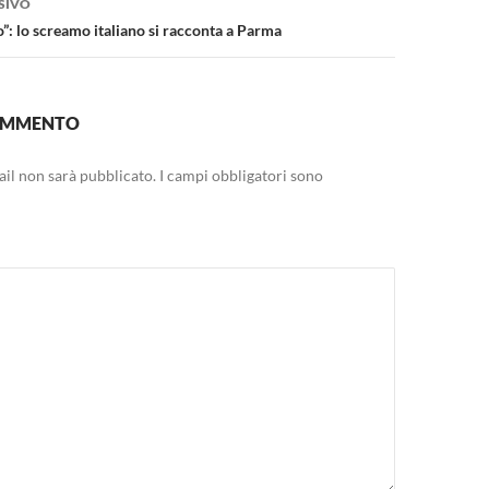
SIVO
go”: lo screamo italiano si racconta a Parma
COMMENTO
mail non sarà pubblicato.
I campi obbligatori sono