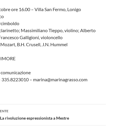
obre ore 16.00 – Villa San Fermo, Lonigo
ico
rcimboldo
clarinetto; Massimiliano Tieppo, violino; Alberto
Francesco Galligioni, violoncello
 Mozart, B.H. Crusell, J.N. Hummel
DIMORE
e comunicazione
– 335.8223010 – marina@marinagrasso.com
one
ENTE
 rivoluzione espressionista a Mestre