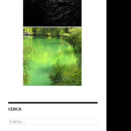
CERCA
Ricerca
per: