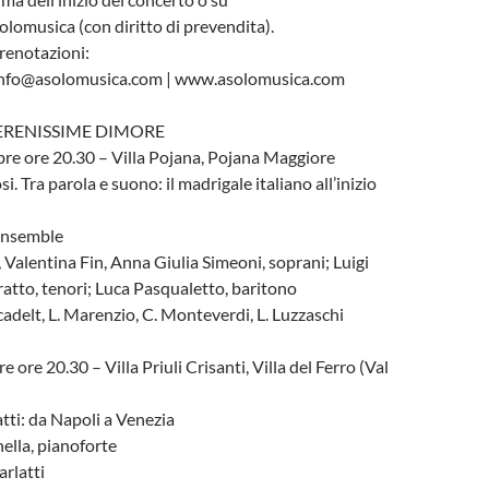
lomusica (con diritto di prevendita).
renotazioni:
info@asolomusica.com | www.asolomusica.com
SERENISSIME DIMORE
re ore 20.30 – Villa Pojana, Pojana Maggiore
. Tra parola e suono: il madrigale italiano all’inizio
Ensemble
alentina Fin, Anna Giulia Simeoni, soprani; Luigi
atto, tenori; Luca Pasqualetto, baritono
cadelt, L. Marenzio, C. Monteverdi, L. Luzzaschi
 ore 20.30 – Villa Priuli Crisanti, Villa del Ferro (Val
ti: da Napoli a Venezia
lla, pianoforte
arlatti