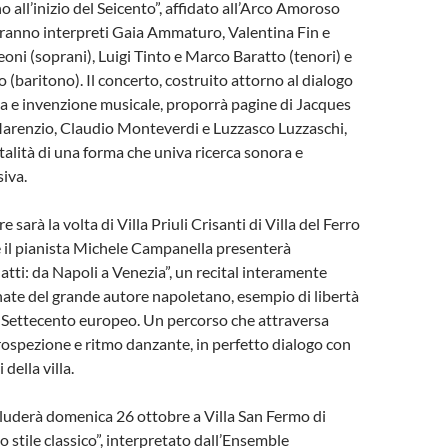
o all’inizio del Seicento”, affidato all’Arco Amoroso
ranno interpreti Gaia Ammaturo, Valentina Fin e
oni (soprani), Luigi Tinto e Marco Baratto (tenori) e
 (baritono). Il concerto, costruito attorno al dialogo
ca e invenzione musicale, proporrà pagine di Jacques
Marenzio, Claudio Monteverdi e Luzzasco Luzzaschi,
talità di una forma che univa ricerca sonora e
siva.
 sarà la volta di Villa Priuli Crisanti di Villa del Ferro
e il pianista Michele Campanella presenterà
tti: da Napoli a Venezia”, un recital interamente
nate del grande autore napoletano, esempio di libertà
 Settecento europeo. Un percorso che attraversa
rospezione e ritmo danzante, in perfetto dialogo con
 della villa.
oncluderà domenica 26 ottobre a Villa San Fermo di
 stile classico”, interpretato dall’Ensemble