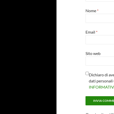
Nome
*
Email
*
Sito web
Dichiaro di av
dati personal
INFORMATI