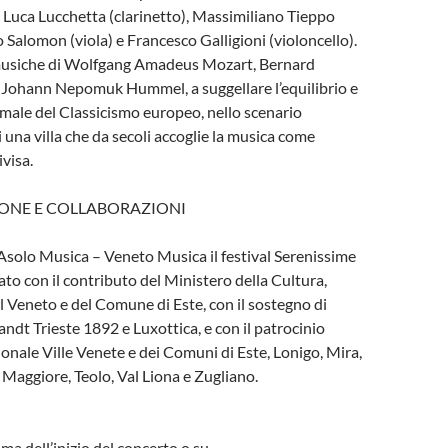
 Luca Lucchetta (clarinetto), Massimiliano Tieppo
o Salomon (viola) e Francesco Galligioni (violoncello).
usiche di Wolfgang Amadeus Mozart, Bernard
e Johann Nepomuk Hummel, a suggellare l’equilibrio e
rmale del Classicismo europeo, nello scenario
 una villa che da secoli accoglie la musica come
visa.
ONE E COLLABORAZIONI
solo Musica – Veneto Musica il festival Serenissime
ato con il contributo del Ministero della Cultura,
l Veneto e del Comune di Este, con il sostegno di
dt Trieste 1892 e Luxottica, e con il patrocinio
ionale Ville Venete e dei Comuni di Este, Lonigo, Mira,
Maggiore, Teolo, Val Liona e Zugliano.
ima dell’inizio del concerto o su