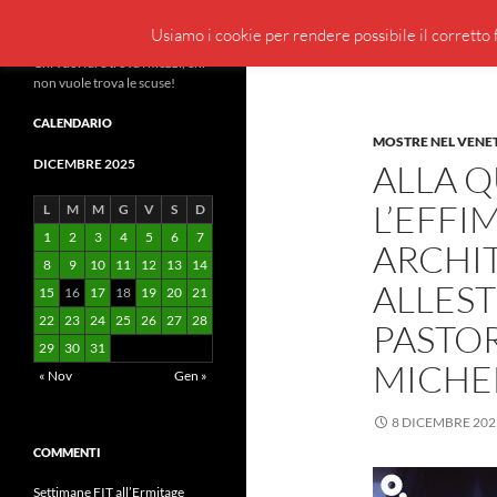
Cerca
BeppeBlog
Usiamo i cookie per rendere possibile il corretto f
Vai
Chi vuol fare trova i mezzi, chi
non vuole trova le scuse!
al
contenuto
CALENDARIO
MOSTRE NEL VENE
DICEMBRE 2025
ALLA Q
L’EFFI
L
M
M
G
V
S
D
1
2
3
4
5
6
7
ARCHI
8
9
10
11
12
13
14
ALLEST
15
16
17
18
19
20
21
22
23
24
25
26
27
28
PASTOR
29
30
31
MICHE
« Nov
Gen »
8 DICEMBRE 202
COMMENTI
Settimane FIT all’Ermitage