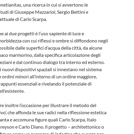
enetianitas, una ricerca in cui si avvertono le
studi di Giuseppe Mazzariol, Sergio Bettini e
ettuale di Carlo Scarpa.
ai due progetti è l’uso sapiente di luce e
morbidezza con cui riflessi e ombre si diffondono negli
ssibile dalle superfici d’acqua della città, da alcune
naco marmorino, dalla specifica articolazione degli
neziani e dal continuo dialogo tra interno ed esterno.
i nuovi dispositivi spaziali si innestano nel sistema
 ordini minori all’interno di un ordine maggiore,
ppunti essenziali e rivelando il potenziale di
l’esistente.
re inoltre l’occasione per illustrare il metodo del
vo’, che affonda le sue radici nella riflessione estetica
anta e accomuna figure quali Carlo Scarpa, Italo
areyson e Carlo Diano. ll progetto – architettonico o
onfigura come un percorso di indagine che avanza per