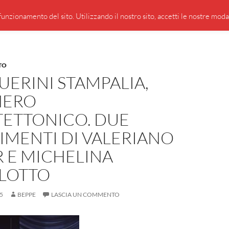
PRESENTAZIONE DI GIUSEPPE BORSOI
SEGNALAZIO
unzionamento del sito. Utilizzando il nostro sito, accetti le nostre modali
TO
UERINI STAMPALIA,
MERO
TETTONICO. DUE
IMENTI DI VALERIANO
 E MICHELINA
LOTTO
5
BEPPE
LASCIA UN COMMENTO