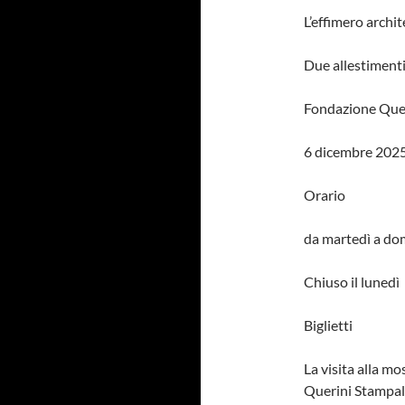
L’effimero archi
Due allestimenti
Fondazione Quer
6 dicembre 2025
Orario
da martedì a do
Chiuso il lunedì
Biglietti
La visita alla mo
Querini Stampal