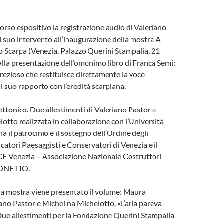
orso espositivo la registrazione audio di Valeriano
al suo intervento all’inaugurazione della mostra A
o Scarpa (Venezia, Palazzo Querini Stampalia, 21
lla presentazione dell’omonimo libro di Franca Semi:
ezioso che restituisce direttamente la voce
 il suo rapporto con l’eredità scarpiana.
tettonico. Due allestimenti di Valeriano Pastor e
otto realizzata in collaborazione con l’Università
ha il patrocinio e il sostegno dell’Ordine degli
icatori Paesaggisti e Conservatori di Venezia e il
E Venezia – Associazione Nazionale Costruttori
ZONETTO.
la mostra viene presentato il volume: Maura
ano Pastor e Michelina Michelotto. «L’aria pareva
Due allestimenti per la Fondazione Querini Stampalia,