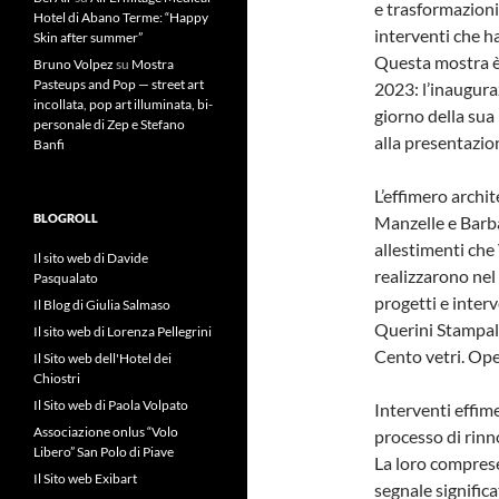
e trasformazioni
Hotel di Abano Terme: “Happy
interventi che h
Skin after summer”
Questa mostra è
Bruno Volpez
su
Mostra
Pasteups and Pop — street art
2023: l’inaugura
incollata, pop art illuminata, bi-
giorno della sua
personale di Zep e Stefano
alla presentazio
Banfi
L’effimero archi
BLOGROLL
Manzelle e Barba
allestimenti che
Il sito web di Davide
realizzarono nel
Pasqualato
progetti e interv
Il Blog di Giulia Salmaso
Querini Stampali
Il sito web di Lorenza Pellegrini
Cento vetri. Ope
Il Sito web dell'Hotel dei
Chiostri
Il Sito web di Paola Volpato
Interventi effim
Associazione onlus “Volo
processo di rinn
Libero” San Polo di Piave
La loro comprese
Il Sito web Exibart
segnale signific