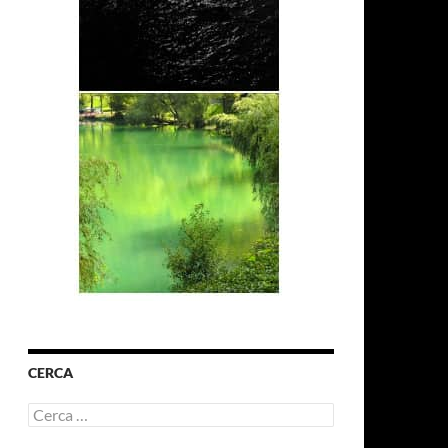
CERCA
Ricerca
per: