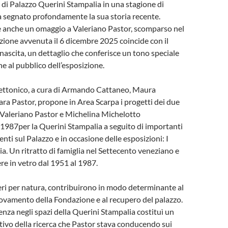
 di Palazzo Querini Stampalia in una stagione di
a segnato profondamente la sua storia recente.
 anche un omaggio a Valeriano Pastor, scomparso nel
zione avvenuta il 6 dicembre 2025 coincide con il
 nascita, un dettaglio che conferisce un tono speciale
ne al pubblico dell’esposizione.
tettonico, a cura di Armando Cattaneo, Maura
ra Pastor, propone in Area Scarpa i progetti dei due
 Valeriano Pastor e Michelina Michelotto
 1987per la Querini Stampalia a seguito di importanti
enti sul Palazzo e in occasione delle esposizioni: I
a. Un ritratto di famiglia nel Settecento veneziano e
re in vetro dal 1951 al 1987.
eri per natura, contribuirono in modo determinante al
ovamento della Fondazione e al recupero del palazzo.
nza negli spazi della Querini Stampalia costituì un
ativo della ricerca che Pastor stava conducendo sui