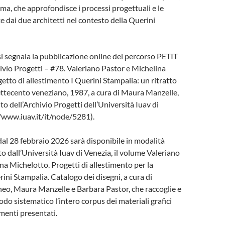
ma, che approfondisce i processi progettuali e le
e dai due architetti nel contesto della Querini
i segnala la pubblicazione online del percorso PETIT
vio Progetti – #78. Valeriano Pastor e Michelina
etto di allestimento I Querini Stampalia: un ritratto
Settecento veneziano, 1987, a cura di Maura Manzelle,
ito dell’Archivio Progetti dell’Università Iuav di
/www.iuav.it/it/node/5281).
 dal 28 febbraio 2026 sarà disponibile in modalità
to dall’Università Iuav di Venezia, il volume Valeriano
na Michelotto. Progetti di allestimento per la
ni Stampalia. Catalogo dei disegni, a cura di
o, Maura Manzelle e Barbara Pastor, che raccoglie e
o sistematico l’intero corpus dei materiali grafici
timenti presentati.