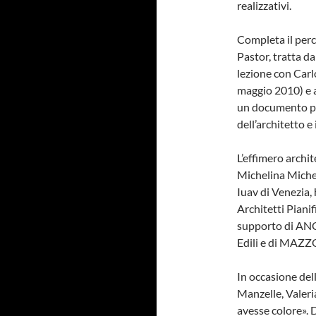
realizzativi.
Completa il perc
Pastor, tratta d
lezione con Carl
maggio 2010) e a
un documento pr
dell’architetto e
L’effimero archi
Michelina Michel
Iuav di Venezia, 
Architetti Pianif
supporto di ANC
Edili e di MAZ
In occasione del
Manzelle, Valeri
avesse colore». 