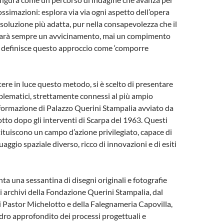
ssimazioni: esplora via via ogni aspetto dell’opera
a soluzione più adatta, pur nella consapevolezza che il
e sarà sempre un avvicinamento, mai un compimento
r definisce questo approccio come ‘comporre
ere in luce questo metodo, si è scelto di presentare
lematici, strettamente connessi al più ampio
formazione di Palazzo Querini Stampalia avviato da
tto dopo gli interventi di Scarpa del 1963. Questi
tituiscono un campo d’azione privilegiato, capace di
aggio spaziale diverso, ricco di innovazioni e di esiti
ta una sessantina di disegni originali e fotografie
i archivi della Fondazione Querini Stampalia, dal
 Pastor Michelotto e della Falegnameria Capovilla,
ro approfondito dei processi progettuali e