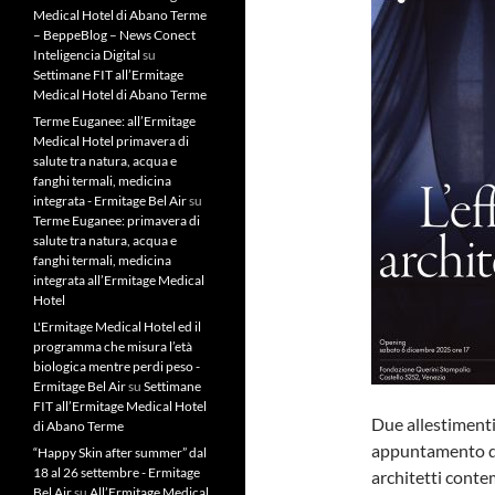
Medical Hotel di Abano Terme
– BeppeBlog – News Conect
Inteligencia Digital
su
Settimane FIT all’Ermitage
Medical Hotel di Abano Terme
Terme Euganee: all’Ermitage
Medical Hotel primavera di
salute tra natura, acqua e
fanghi termali, medicina
integrata - Ermitage Bel Air
su
Terme Euganee: primavera di
salute tra natura, acqua e
fanghi termali, medicina
integrata all’Ermitage Medical
Hotel
L'Ermitage Medical Hotel ed il
programma che misura l’età
biologica mentre perdi peso -
Ermitage Bel Air
su
Settimane
FIT all’Ermitage Medical Hotel
Due allestimenti
di Abano Terme
appuntamento di
“Happy Skin after summer” dal
18 al 26 settembre - Ermitage
architetti conte
Bel Air
su
All’Ermitage Medical