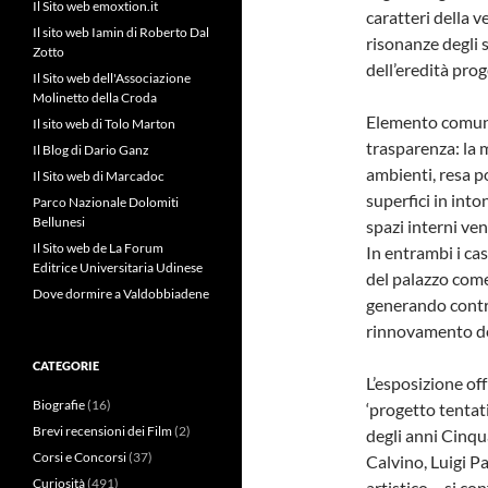
Il Sito web emoxtion.it
caratteri della v
Il sito web Iamin di Roberto Dal
risonanze degli 
Zotto
dell’eredità prog
Il Sito web dell'Associazione
Molinetto della Croda
Elemento comune 
Il sito web di Tolo Marton
trasparenza: la 
Il Blog di Dario Ganz
ambienti, resa po
Il Sito web di Marcadoc
superfici in into
Parco Nazionale Dolomiti
Bellunesi
spazi interni ve
Il Sito web de La Forum
In entrambi i cas
Editrice Universitaria Udinese
del palazzo come
Dove dormire a Valdobbiadene
generando contra
rinnovamento del
CATEGORIE
L’esposizione off
Biografie
(16)
‘progetto tentati
Brevi recensioni dei Film
(2)
degli anni Cinqu
Corsi e Concorsi
(37)
Calvino, Luigi P
Curiosità
(491)
artistico – si c