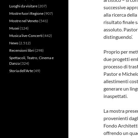
Luoghi da visitare
(207)
successive appro
Mostre fuori Regione
(907)
alla ricerca dell
Mostre nel Veneto
(541)
risultato final
Musei
(124)
assoluto. Pasto
Musica live-Concerti
(442)
distinguendo’.
News
(2.512)
Recensioni libri
(298)
Proprio per mett
Spettacoli, Teatro, Cinema e
due progetti emb
Danza
(324)
processo di tras
Storia dell'Arte
(49)
Pastor e Michelo
allestimenti cos
generare un lingu
inaspettati.
La mostra presen
provenienti dagl
Fondo Architetti
offrendo un quad