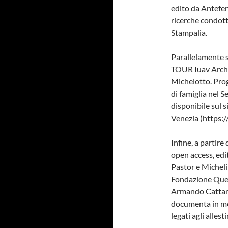
edito da Antefer
ricerche condott
Stampalia.
Parallelamente s
TOUR Iuav Archi
Michelotto. Prog
di famiglia nel 
disponibile sul s
Venezia (https:/
Infine, a partire
open access, edi
Pastor e Micheli
Fondazione Queri
Armando Cattane
documenta in mod
legati agli alles