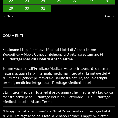
22
23
24
25
26
27
28
29
30
31
« Nov
Gen »
COMMENTI
Settimane FIT all’Ermitage Medical Hotel di Abano Terme –
BeppeBlog – News Conect Inteligencia Digital
su
Settimane FIT
all’Ermitage Medical Hotel di Abano Terme
Terme Euganee: all’Ermitage Medical Hotel primavera di salute tra
natura, acqua e fanghi termali, medicina integrata - Ermitage Bel Air
su
Terme Euganee: primavera di salute tra natura, acqua e fanghi
termali, medicina integrata all’Ermitage Medical Hotel
L'Ermitage Medical Hotel ed il programma che misura l’età biologica
mentre perdi peso - Ermitage Bel Air
su
Settimane FIT all’Ermitage
Medical Hotel di Abano Terme
“Happy Skin after summer” dal 18 al 26 settembre - Ermitage Bel Air
su
All’Ermitage Medical Hotel di Abano Terme: “Happy Skin after