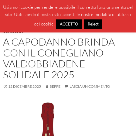
Vai
Cerca
BeppeBlog
Usiamo i cookie per rendere possibile il corretto funzionamento del
al
sito. Utilizzando il nostro sito, accetti le nostre modalità di utilizzo
MENU
contenuto
PRINCI
dei cookie.
ACCETTO
Reject
CURIOSITÀ
A CAPODANNO BRINDA
CON IL CONEGLIANO
VALDOBBIADENE
SOLIDALE 2025
12 DICEMBRE 2025
BEPPE
LASCIA UN COMMENTO